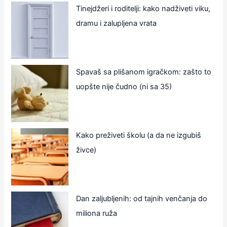
Tinejdžeri i roditelji: kako nadživeti viku,
dramu i zalupljena vrata
Spavaš sa plišanom igračkom: zašto to
uopšte nije čudno (ni sa 35)
Kako preživeti školu (a da ne izgubiš
živce)
Dan zaljubljenih: od tajnih venčanja do
miliona ruža