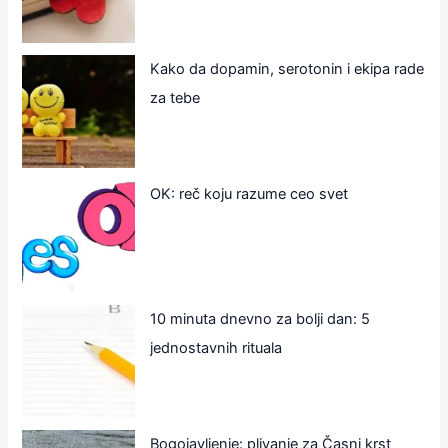
Kako da dopamin, serotonin i ekipa rade
za tebe
OK: reč koju razume ceo svet
10 minuta dnevno za bolji dan: 5
jednostavnih rituala
Bogojavljenje: plivanje za Časni krst