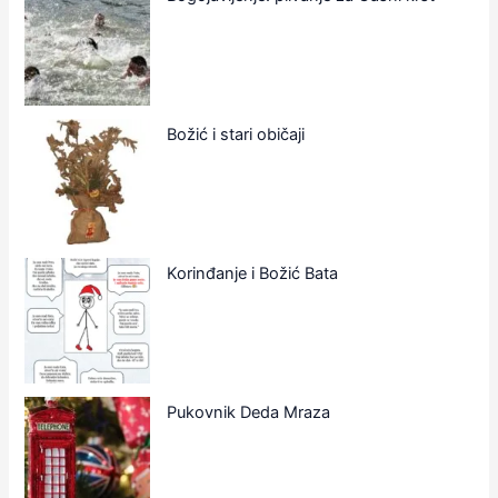
Božić i stari običaji
Korinđanje i Božić Bata
Pukovnik Deda Mraza