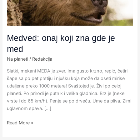
med
Medved: onaj koji zna gde je
med
Na planeti
/
Redakcija
Slatki, mekani MEDA je zver. Ima gusto krzno, repić, četiri
šape sa po pet prstiju i njušku koja može da oseti mirise
udaljene preko 1000 metara! Svaštojed je. Živi po celoj
planeti. Po prirodi je putnik i velika gladnica. Brz je (neke
vrste i do 65 km/h). Penje se po drveću. Ume da pliva. Zimi
uglavnom spava. […]
Read More »