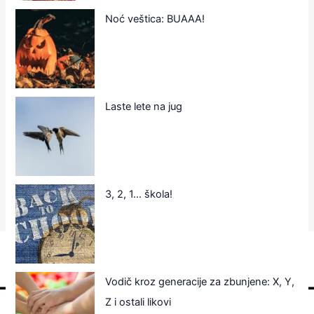
Noć veštica: BUAAA!
Laste lete na jug
3, 2, 1… škola!
Vodič kroz generacije za zbunjene: X, Y,
Z i ostali likovi