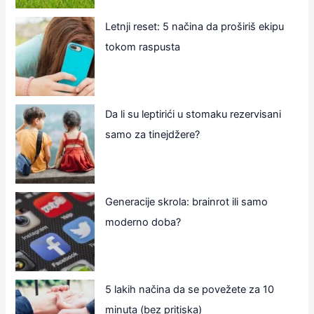
Letnji reset: 5 načina da proširiš ekipu
tokom raspusta
Da li su leptirići u stomaku rezervisani
samo za tinejdžere?
Generacije skrola: brainrot ili samo
moderno doba?
5 lakih načina da se povežete za 10
minuta (bez pritiska)