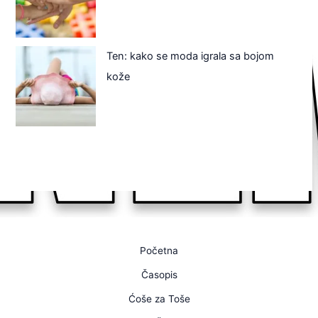
Ten: kako se moda igrala sa bojom
kože
Početna
Časopis
Ćoše za Toše