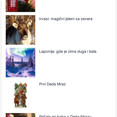
Irvasi: magični jeleni sa severa
Laponija: gde je zima duga i bela
Prvi Deda Mraz
Pričala mi baba o Deda Mrazu