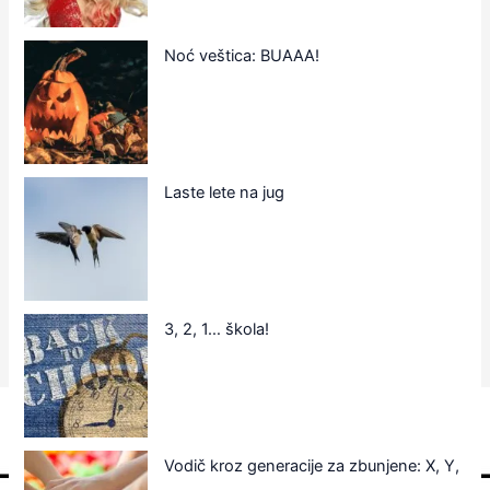
Noć veštica: BUAAA!
Laste lete na jug
3, 2, 1… škola!
Vodič kroz generacije za zbunjene: X, Y,