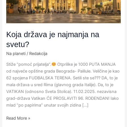
Koja država je najmanja na
svetu?
Na planeti
/
Redakcija
Stiže “pomoć prijatelja”.
Otprilike je 1000 PUTA MANJA
od najveće opštine grada Beograda- Palilule. Veličine je kao
62 spojena FUDBALSKA TERENA. ​Setili ste se??? ​DA, to je
mala država u sred Rima (glavnog grada Italije). Da, to je
VATIKAN (odnosno Sveta Stolica). 11.02.2025. nezavisna
grad-država Vatikan ĆE PROSLAVITI 96. ROĐENDAN! Iako
mlad “po papirima” unutar svojih zidina […]
Read More »