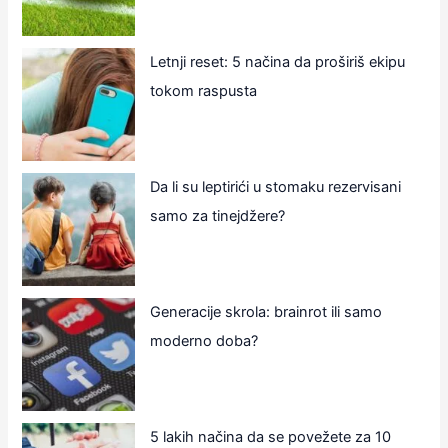
Letnji reset: 5 načina da proširiš ekipu
tokom raspusta
Da li su leptirići u stomaku rezervisani
samo za tinejdžere?
Generacije skrola: brainrot ili samo
moderno doba?
5 lakih načina da se povežete za 10