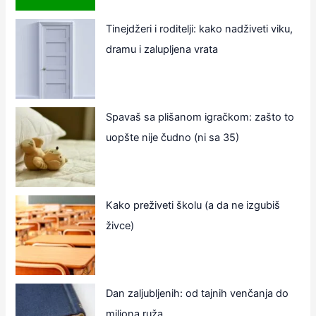
Tinejdžeri i roditelji: kako nadživeti viku,
dramu i zalupljena vrata
Spavaš sa plišanom igračkom: zašto to
uopšte nije čudno (ni sa 35)
Kako preživeti školu (a da ne izgubiš
živce)
Dan zaljubljenih: od tajnih venčanja do
miliona ruža