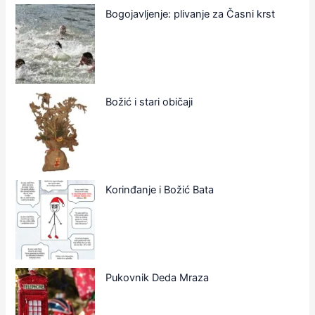
Bogojavljenje: plivanje za Časni krst
Božić i stari običaji
Korinđanje i Božić Bata
Pukovnik Deda Mraza