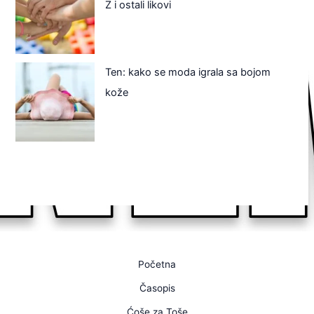
Z i ostali likovi
Ten: kako se moda igrala sa bojom
kože
Početna
Časopis
Ćoše za Toše