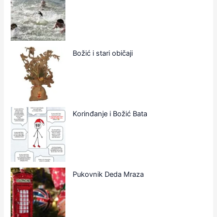
Božić i stari običaji
Korinđanje i Božić Bata
Pukovnik Deda Mraza