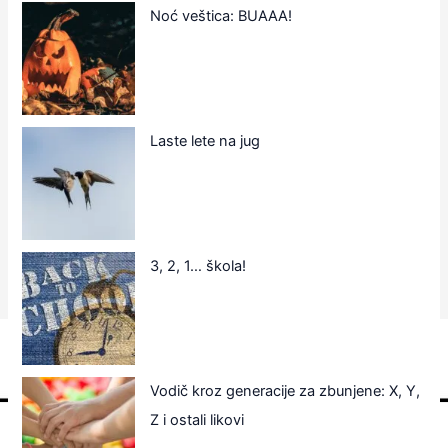
Noć veštica: BUAAA!
Laste lete na jug
3, 2, 1… škola!
Vodič kroz generacije za zbunjene: X, Y,
Z i ostali likovi