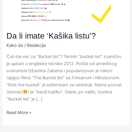
Da li imate ‘Kašika listu’?
Kako da
/
Redakcija
Čuli ste već za “Bucket list”? Termin “bucket list” zvanično
je upisan u engleske rečnike 2012. Potiče od američkog
scenariste Džastina Zakama i popularizovan je nakon
njegov filma “The Bucket list” sa Frimanom i Nikolsonom.
“Kick the bucket” je eufemizam za umiranje. Nama poznat
(domaći
) je “baciti kašiku”. Dakle, po naški, čuvena
“Bucket list” je […]
Read More »