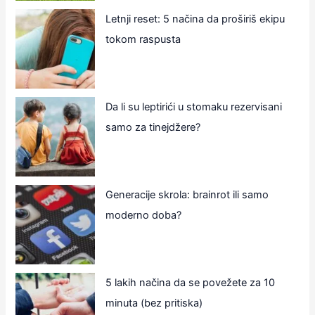
Letnji reset: 5 načina da proširiš ekipu
tokom raspusta
Da li su leptirići u stomaku rezervisani
samo za tinejdžere?
Generacije skrola: brainrot ili samo
moderno doba?
5 lakih načina da se povežete za 10
minuta (bez pritiska)