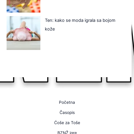
Ten: kako se moda igrala sa bojom
kože
Početna
Časopis
Ćoše za Toše
BZNŽ igre