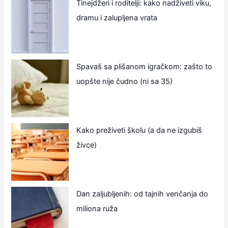
Tinejdžeri i roditelji: kako nadživeti viku,
dramu i zalupljena vrata
Spavaš sa plišanom igračkom: zašto to
uopšte nije čudno (ni sa 35)
Kako preživeti školu (a da ne izgubiš
živce)
Dan zaljubljenih: od tajnih venčanja do
miliona ruža