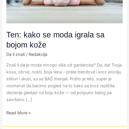
bojom
kože
Ten: kako se moda igrala sa
bojom kože
Da li znaš
/
Redakcija
Znaš li da je moda mnogo više od garderobe? Da, da! Tvoja
kosa, obrve, nokti, boja tena – prate trendove i kroz istoriju,
stilovi i ukusi, su se BAŠ menjali. Pošto je leto, super je
momenat da bacimo pogled na to kako se kroz različite
decenije gledalo na boju kože — od potpuno belog pa
savršeno […]
Read More »