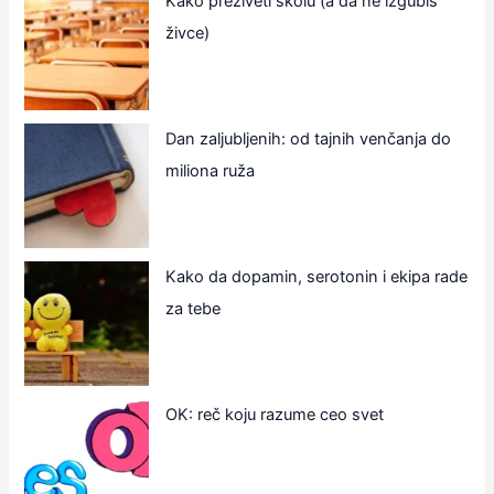
Kako preživeti školu (a da ne izgubiš
živce)
Dan zaljubljenih: od tajnih venčanja do
miliona ruža
Kako da dopamin, serotonin i ekipa rade
za tebe
OK: reč koju razume ceo svet