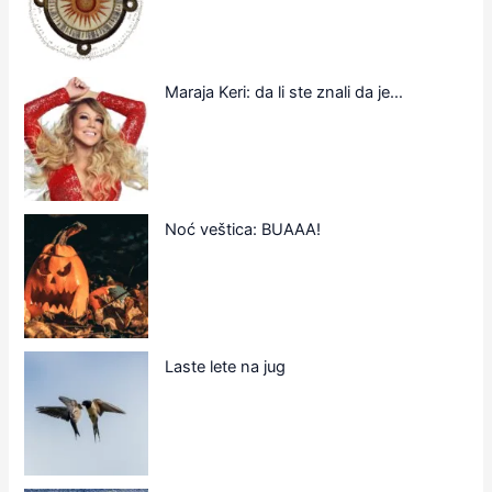
Maraja Keri: da li ste znali da je…
Noć veštica: BUAAA!
Laste lete na jug