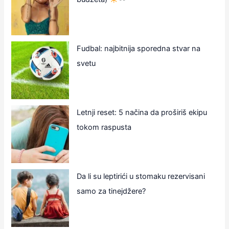
Fudbal: najbitnija sporedna stvar na
svetu
Letnji reset: 5 načina da proširiš ekipu
tokom raspusta
Da li su leptirići u stomaku rezervisani
samo za tinejdžere?