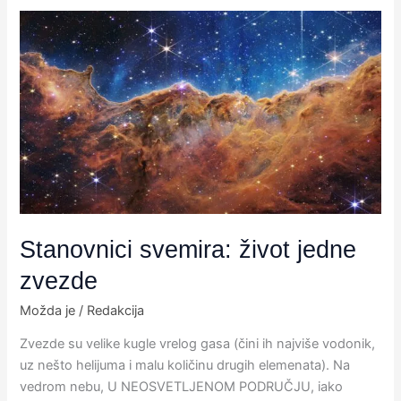
Stanovnici
svemira:
život
jedne
zvezde
Stanovnici svemira: život jedne
zvezde
Možda je
/
Redakcija
Zvezde su velike kugle vrelog gasa (čini ih najviše vodonik,
uz nešto helijuma i malu količinu drugih elemenata). Na
vedrom nebu,​ U NEOSVETLJENOM PODRUČJU,​ iako