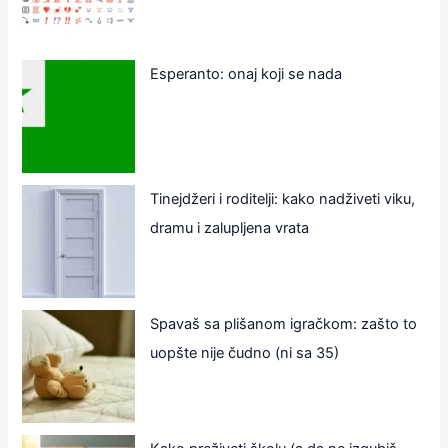
Esperanto: onaj koji se nada
Tinejdžeri i roditelji: kako nadživeti viku,
dramu i zalupljena vrata
Spavaš sa plišanom igračkom: zašto to
uopšte nije čudno (ni sa 35)