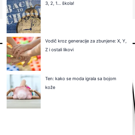
3, 2, 1… škola!
Vodič kroz generacije za zbunjene: X, Y,
Z i ostali likovi
Ten: kako se moda igrala sa bojom
kože