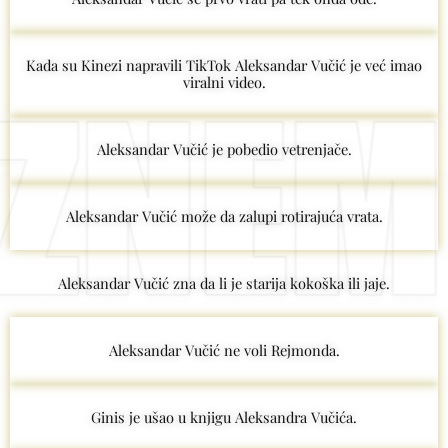
Kada su Kinezi napravili TikTok Aleksandar Vučić je već imao
viralni video.
Aleksandar Vučić je pobedio vetrenjače.
Aleksandar Vučić može da zalupi rotirajuća vrata.
Aleksandar Vučić zna da li je starija kokoška ili jaje.
Aleksandar Vučić ne voli Rejmonda.
Ginis je ušao u knjigu Aleksandra Vučića.