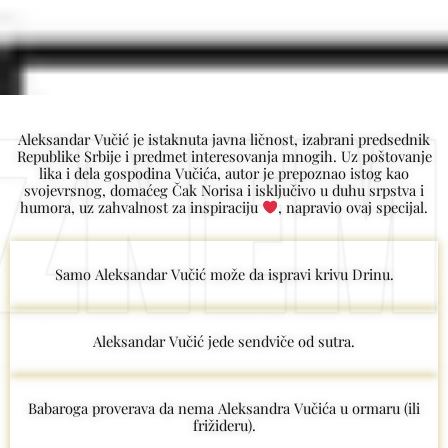
Aleksandar Vučić je istaknuta javna ličnost, izabrani predsednik
Republike Srbije i predmet interesovanja mnogih. Uz poštovanje
lika i dela gospodina Vučića, autor je prepoznao istog kao
svojevrsnog, domaćeg Čak Norisa i isključivo u duhu srpstva i
humora, uz zahvalnost za inspiraciju
, napravio ovaj specijal.
Samo Aleksandar Vučić može da ispravi krivu Drinu.
Aleksandar Vučić jede sendviče od sutra.
Babaroga proverava da nema Aleksandra Vučića u ormaru (ili
frižideru).