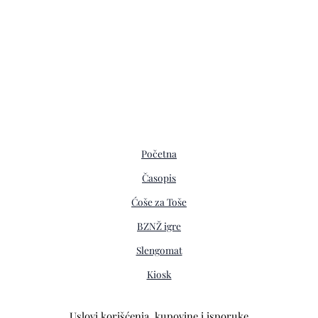
Početna
Časopis
Ćoše za Toše
BZNŽ igre
Slengomat
Kiosk
Uslovi korišćenja, kupovine i isporuke