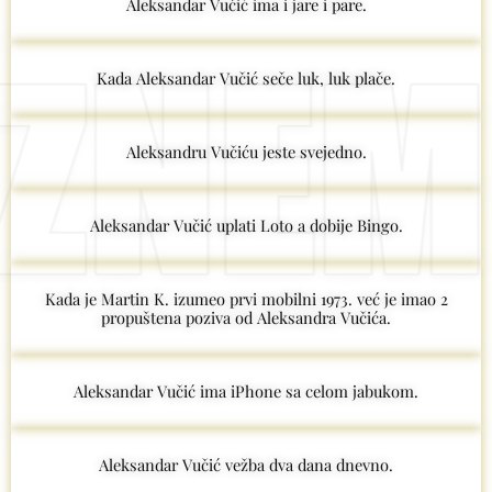
Aleksandar Vučić ima i jare i pare.
Kada Aleksandar Vučić seče luk, luk plače.
Aleksandru Vučiću jeste svejedno.
Aleksandar Vučić uplati Loto a dobije Bingo.
Kada je Martin K. izumeo prvi mobilni 1973. već je imao 2
propuštena poziva od Aleksandra Vučića.
Aleksandar Vučić ima iPhone sa celom jabukom.
Aleksandar Vučić vežba dva dana dnevno.