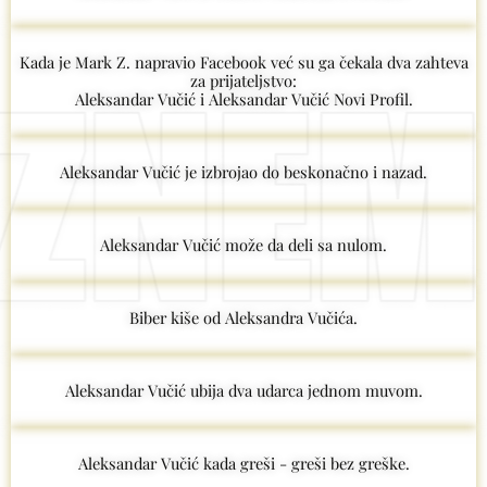
Kada je Mark Z. napravio Facebook već su ga čekala dva zahteva
za prijateljstvo:
Aleksandar Vučić i Aleksandar Vučić Novi Profil.
Aleksandar Vučić je izbrojao do beskonačno i nazad.
Aleksandar Vučić može da deli sa nulom.
Biber kiše od Aleksandra Vučića.
Aleksandar Vučić ubija dva udarca jednom muvom.
Aleksandar Vučić kada greši - greši bez greške.