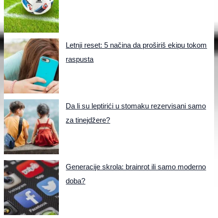
Letnji reset: 5 načina da proširiš ekipu tokom
raspusta
Da li su leptirići u stomaku rezervisani samo
za tinejdžere?
Generacije skrola: brainrot ili samo moderno
doba?