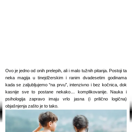
Ovo je jedno od onih prelepih, ali i malo tužnih pitanja. Postoji ta
neka magija u tinejdžerskim i ranim dvadesetim godinama
kada se zaljubljujemo “na prvu”, intenzivno i bez kočnica, dok
kasnije sve to postane nekako… komplikovanije. Nauka i
psihologija zapravo imaju vrlo jasna (i prilično logična)
objašnjenja zašto je to tako.