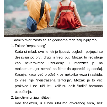
Glavni “krivci” zašto se sa godinama ređe zaljubljujemo
Faktor “nepoznatog”
Kada si mlad, sve te letnje ljubavi, pogledi i poljupci se
dešavaju po prvi, drugi ili treći put. Mozak to registruje
kao neverovatno uzbuđenje i intenzitet je na
maksimumu jer nemaš sa čime da uporediš taj osećaj.
Kasnije, kada već prođeš kroz nekoliko veza i raskida,
to više nije “neistražena teritorija”. Mozak je to već
proživeo i ne luči istu količinu onih “ludih” hormona
uzbuđenja.
Emotivni prtljag i štitovi
Kao tinejdžeri, u ljubav ulazimo otvorenog srca, bez