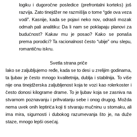
logiku i dugoročne posledice (prefrontalni korteks) još
razvija. Zato tinejdžer ne razmišlja o tome “gde ova veza
vodi”. Kasnije, kada se pojavi neko nov, odrasli mozak
odmah pali analitiku: Da li nam se poklapaju planovi za
budućnost? Kakav mu je posao? Kako se ponaša
prema porodici? Ta racionalnost često “ubije” onu slepu,
romantičnu iskru.
Svetla strana priče
Iako se zaljubljujemo ređe, kada se to desi u zrelijim godinama,
ta ljubav je često mnogo kvalitetnija, dublja i stabilnija. To više
nije ona tinejdžerska zaljubljenost koja te vozi kao rolerkoster i
često donosi kilograme drame. To je ljubav koja se zasniva na
stvarnom poznavanju i prihvatanju sebe i onog drugog. Možda
nema uvek onih leptirića koji ti stvaraju mučninu u stomaku, ali
ima mira, sigurnosti i dubokog razumevanja što je, na duže
staze, mnogo lepši osećaj.