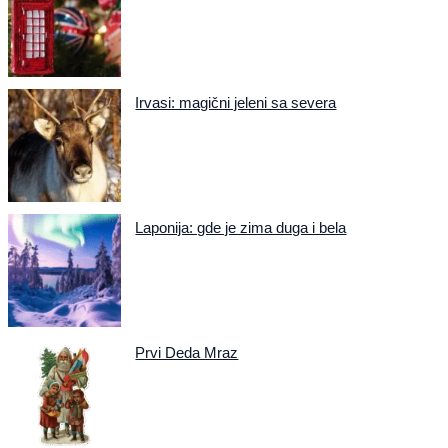
Irvasi: magični jeleni sa severa
Laponija: gde je zima duga i bela
Prvi Deda Mraz