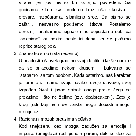
straha, jer još nismo bili ozbiljno povređeni. Sa
godinama, skoro svi prođemo kroz loša iskustva –
prevare, razočaranja, slomljeno srce. Da bismo se
zaštitili, nesvesno podižemo štitove. Postajemo
oprezniji, analiziramo signale i ne dopuštamo sebi da
“odlepimo” za nekim posle tri dana, jer se plašimo
reprize starog bola.
Znamo ko smo (i šta nećemo)
U mladosti još uvek gradimo svoj identitet i lakše nam je
da se prilagodimo nekom drugom – bukvalno se
“stapamo” sa tom osobom. Kada ostarimo, naš karakter
je formiran. Imamo svoje navike, svoje stavove, svoj
izgrađen život i jasan spisak onoga preko čega ne
prelazimo i što ne želimo (tzv. dealbreaker-i). Zato je
krug ljudi koji nam se zaista mogu dopasti mnogo,
mnogo uži.
Racionalni mozak preuzima vođstvo
Kod tinejdžera, deo mozga zadužen za emocije i
impulse (amigdala) radi punom parom, dok se deo za