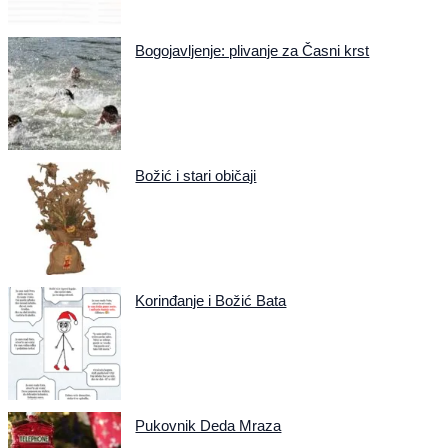
Bogojavljenje: plivanje za Časni krst
Božić i stari običaji
Korinđanje i Božić Bata
Pukovnik Deda Mraza