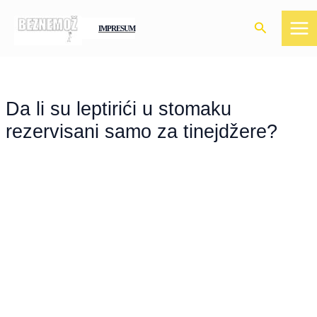
Skip
Search
to
IMPRESUM
content
Da li su leptirići u stomaku
rezervisani samo za tinejdžere?