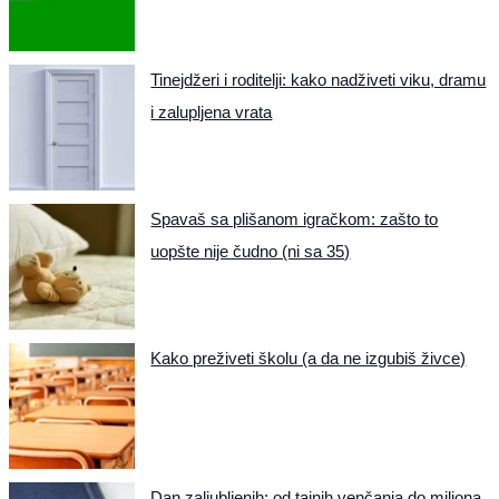
Tinejdžeri i roditelji: kako nadživeti viku, dramu
i zalupljena vrata
Spavaš sa plišanom igračkom: zašto to
uopšte nije čudno (ni sa 35)
Kako preživeti školu (a da ne izgubiš živce)
Dan zaljubljenih: od tajnih venčanja do miliona