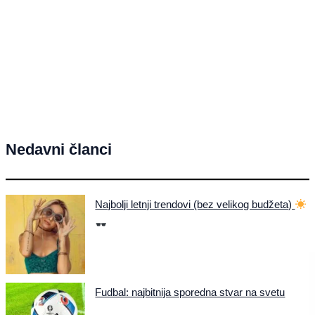
Nedavni članci
Najbolji letnji trendovi (bez velikog budžeta)
Fudbal: najbitnija sporedna stvar na svetu