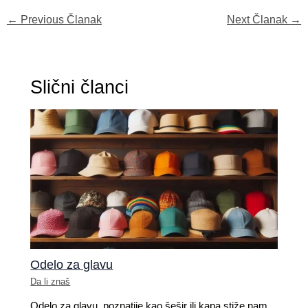
←
Previous Članak
Next Članak
→
Slični članci
Odelo za glavu
Da li znaš
Odelo za glavu,​ poznatije kao šešir ili kapa​ stiže nam