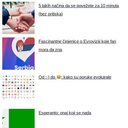
5 lakih načina da se povežete za 10 minuta
(bez pritiska)
Fascinantne činjenice o Evroviziji koje fan
mora da zna
Od :-) do
: kako su poruke evoluirale
Esperanto: onaj koji se nada