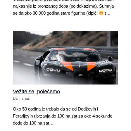
najkasnije iz bronzanog doba (po dokazima). Sumnja
se da oko 30 000 godina stare figurine (kipići
)…
Vežite se, polećemo
Da li znaš
Oko 50 godina je trebalo da se​ od Dodžovih i
Ferarijevih​ ubrzanja do 100 na sat za oko 4 sekunde
dođe do 100 na sat…