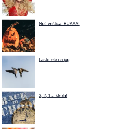
Noć veštica: BUAAA!
Laste lete na jug
3, 2, 1… škola!