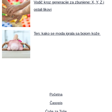
Vodič kroz generacije za zbunjene: X, Y, Z i
ostali likovi
Ten: kako se moda igrala sa bojom kože
Početna
Časopis
Ćoše za Toše