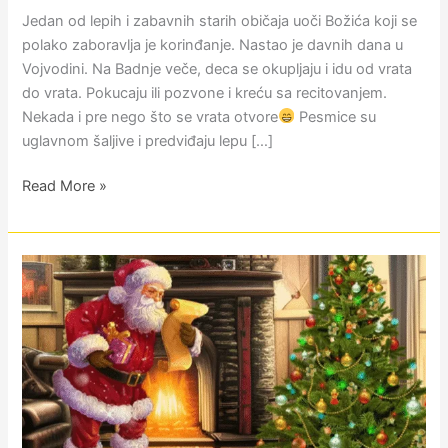
Jedan od lepih i zabavnih starih običaja uoči Božića koji se
polako zaboravlja je korinđanje. Nastao je davnih dana u
Vojvodini. Na Badnje veče, deca se okupljaju i idu od vrata
do vrata. Pokucaju ili pozvone i kreću sa recitovanjem.
Nekada i pre nego što se vrata otvore
Pesmice su
uglavnom šaljive i predviđaju lepu […]
Read More »
Pričala
mi
baba
o
Deda
Mrazu