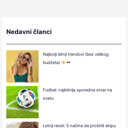
Nedavni članci
Najbolji letnji trendovi (bez velikog
budžeta)
Fudbal: najbitnija sporedna stvar na
svetu
Letnji reset: 5 načina da proširiš ekipu