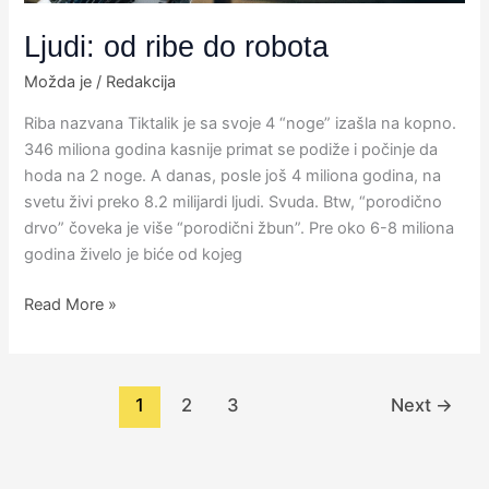
Ljudi: od ribe do robota
Možda je
/
Redakcija
Riba nazvana Tiktalik je sa svoje 4 “noge” izašla na kopno.
346 miliona godina kasnije primat se podiže i počinje da
hoda na 2 noge. A danas, posle još 4 miliona godina, na
svetu živi preko 8.2 milijardi ljudi. Svuda. Btw, “porodično
drvo” čoveka je više “porodični žbun”. Pre oko 6-8 miliona
godina živelo je biće od kojeg
Read More »
1
2
3
Next
→