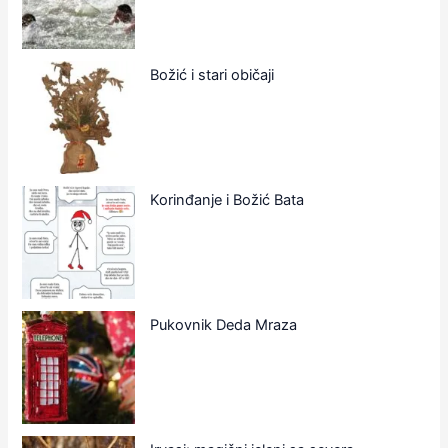
Božić i stari običaji
Korinđanje i Božić Bata
Pukovnik Deda Mraza