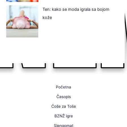
Ten: kako se moda igrala sa bojom
kože
Početna
Časopis
Ćoše za Toše
BZNŽ igre
Slengomat