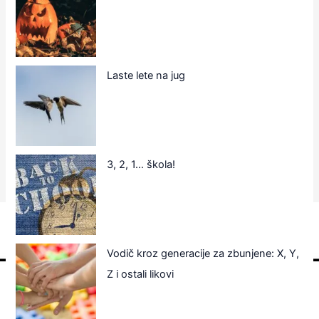
Laste lete na jug
3, 2, 1… škola!
Vodič kroz generacije za zbunjene: X, Y,
Z i ostali likovi