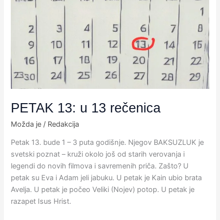
u
13
rečenica
PETAK 13: u 13 rečenica
Možda je
/
Redakcija
Petak 13. bude 1 – 3 puta godišnje. Njegov BAKSUZLUK je
svetski poznat – kruži okolo još od starih verovanja i
legendi do novih filmova i savremenih priča. Zašto? U
petak su Eva i Adam jeli jabuku. U petak je Kain ubio brata
Avelja. U petak je počeo Veliki (Nojev) potop. U petak je
razapet Isus Hrist.