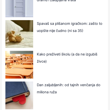
dramu i zalupljena vrata
Spavaš sa plišanom igračkom: zašto to
uopšte nije čudno (ni sa 35)
Kako preživeti školu (a da ne izgubiš
živce)
Dan zaljubljenih: od tajnih venčanja do
miliona ruža