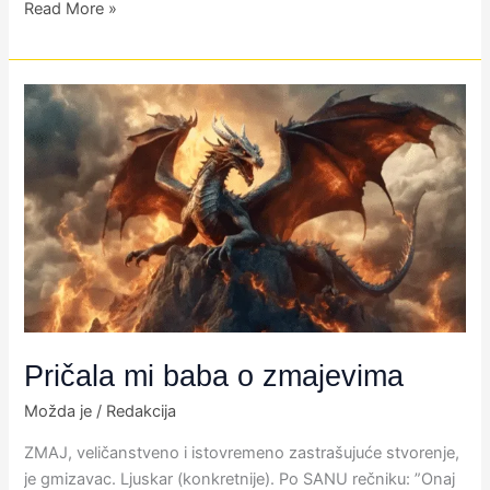
Read More »
Pričala
mi
baba
o
zmajevima
Pričala mi baba o zmajevima
Možda je
/
Redakcija
​ZMAJ, veličanstveno i istovremeno zastrašujuće stvorenje,
je gmizavac. Ljuskar (konkretnije). Po SANU rečniku: ”Onaj