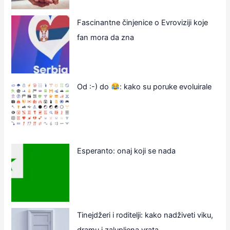
Fascinantne činjenice o Evroviziji koje
fan mora da zna
Od :-) do
: kako su poruke evoluirale
Esperanto: onaj koji se nada
Tinejdžeri i roditelji: kako nadživeti viku,