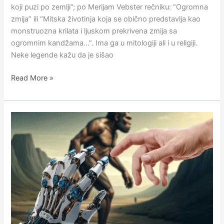
koji puzi po zemlji”; po Merijam Vebster rečniku: “Ogromna
zmija” ili “Mitska životinja koja se obično predstavlja kao
monstruozna krilata i ljuskom prekrivena zmija sa
ogromnim kandžama…”. Ima ga u mitologiji ali i u religiji.
Neke legende kažu da je sišao
Read More »
Ljudi:
od
ribe
do
robota