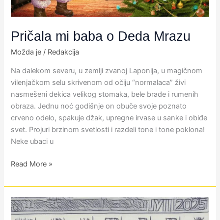
Pričala mi baba o Deda Mrazu
Možda je
/
Redakcija
Na dalekom severu, u zemlji zvanoj Laponija, u magičnom
vilenjačkom selu skrivenom od očiju “normalaca” živi
nasmešeni dekica velikog stomaka, bele brade i rumenih
obraza. Jednu noć godišnje on obuče svoje poznato
crveno odelo, spakuje džak, upregne irvase u sanke i obiđe
svet. Projuri brzinom svetlosti i razdeli tone i tone poklona!
Neke ubaci u
Read More »
PETAK
13: