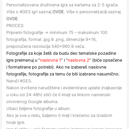
Personalizovana društvena igra sa kartama za 2-5 igrača.
Više o #GES igri saznaj
OVDE
. Više o personalizaciji saznaj
OVDE
.
PROCES:
Pripremi fotografije → minimum 75 – maksimum 100
fotografija, format .jpg ili .png, dimenzije 9×16,
preporučena rezolucija 540×960 ili veća.
Fotografije za koje želiš da budu deo tematske pozadine
igre preimenuj u
“
naslovna 1
” i
“
naslovna 2
”
(biće opsečene
i formatirane po potrebi).
Ako ne izabereš naslovne
fotografije, fotografije za temu će biti izabrane nasumično.
Naruči #GES.
Nakon izvršene narudžbine i evidentirane uplate (najkasnije
u roku od 24-48h) stići će ti imejl sa linkom namenski
otvorenog Google albuma.
Ubaci željene fotografije u album.
Ako je sve u redu, šaljemo ti mejl i krećemo sa izradom
tvoje igre.