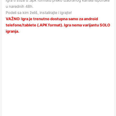
Igra ti stiže u .apk formatu preko izabranog kanala isporuke
u narednih 48h.
Podeli sa kim želiš, instalirajte i igrajte!
VAŽNO: Igra je trenutno dostupna samo za android
telefone/tablete (.APK format). Igra nema varijantu SOLO
igranja.