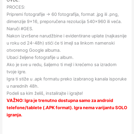
PROCES:
Pripremi fotografije → 60 fotografija, format .jpg ili .png,
dimenzije 9×16, preporučena rezolucija 540×960 ili veća.
Naruči #GES.
Nakon izvršene narudžbine i evidentirane uplate (najkasnije
u roku od 24-48h) stići će ti imejl sa linkom namenski
otvorenog Google albuma.
Ubaci željene fotografije u album.
Ako je sve u redu, šaljemo ti mejl i krećemo sa izradom
tvoje igre.
Igra ti stiže u .apk formatu preko izabranog kanala isporuke
u narednih 48h.
Podeli sa kim želiš, instalirajte i igrajte!
VAŽNO: Igra je trenutno dostupna samo za android
telefone/tablete (.APK format). Igra nema varijantu SOLO
igranja.