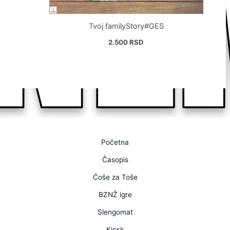
Tvoj familyStory#GES
2.500
RSD
Početna
Časopis
Ćoše za Toše
BZNŽ igre
Slengomat
Kiosk