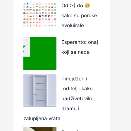
Od :-) do
:
kako su poruke
evoluirale
Esperanto: onaj
koji se nada
Tinejdžeri i
roditelji: kako
nadživeti viku,
dramu i
zalupljena vrata