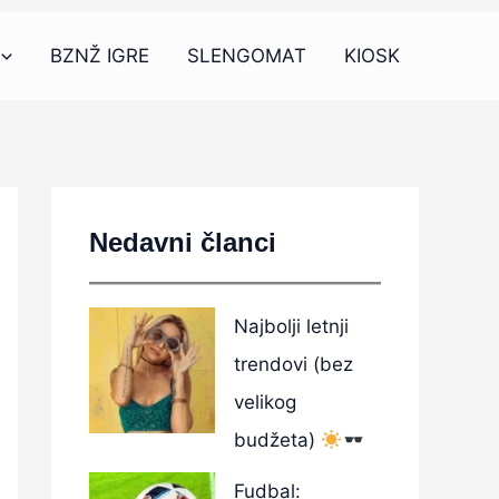
BZNŽ IGRE
SLENGOMAT
KIOSK
Nedavni članci
Najbolji letnji
trendovi (bez
velikog
budžeta)
Fudbal: