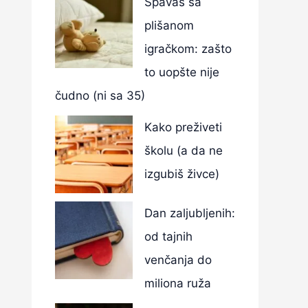
Spavaš sa
plišanom
igračkom: zašto
to uopšte nije
čudno (ni sa 35)
Kako preživeti
školu (a da ne
izgubiš živce)
Dan zaljubljenih:
od tajnih
venčanja do
miliona ruža