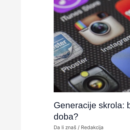
skrola:
brainrot
ili
samo
moderno
doba?
Generacije skrola: 
doba?
Da li znaš
/
Redakcija