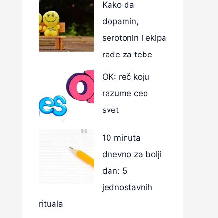
Kako da
dopamin,
serotonin i ekipa
rade za tebe
OK: reč koju
razume ceo
svet
10 minuta
dnevno za bolji
dan: 5
jednostavnih
rituala