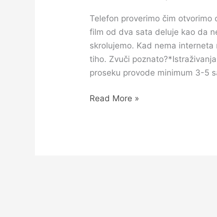
Telefon proverimo čim otvorimo o
film od dva sata deluje kao da n
skrolujemo. Kad nema interneta 
tiho. Zvuči poznato?*Istraživanja 
proseku provode minimum 3-5 sat
Read More »