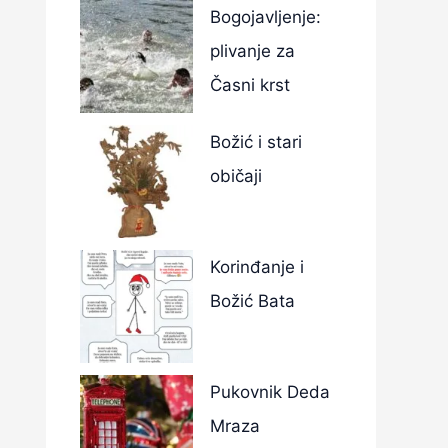
Bogojavljenje:
plivanje za
Časni krst
Božić i stari
običaji
Korinđanje i
Božić Bata
Pukovnik Deda
Mraza