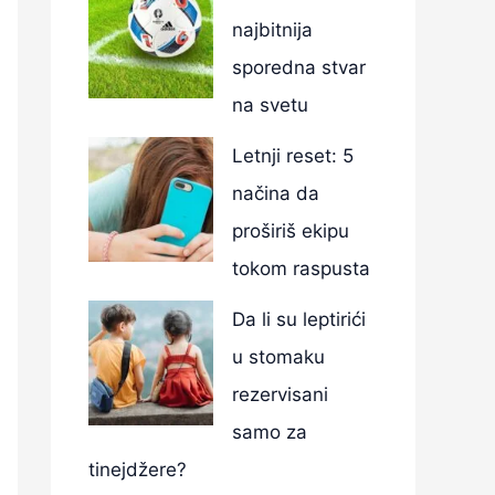
najbitnija
sporedna stvar
na svetu
Letnji reset: 5
načina da
proširiš ekipu
tokom raspusta
Da li su leptirići
u stomaku
rezervisani
samo za
tinejdžere?