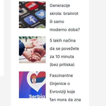
Generacije
skrola: brainrot
ili samo
moderno doba?
5 lakih načina
da se povežete
za 10 minuta
(bez pritiska)
Fascinantne
činjenice o
Evroviziji koje
fan mora da zna