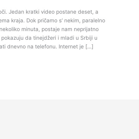
či. Jedan kratki video postane deset, a
ema kraja. Dok pričamo s’ nekim, paralelno
nekoliko minuta, postaje nam neprijatno
pokazuju da tinejdžeri i mladi u Srbiji u
i dnevno na telefonu. Internet je […]