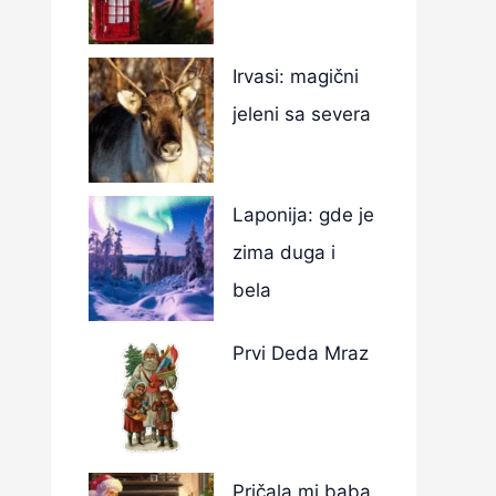
Irvasi: magični
jeleni sa severa
Laponija: gde je
zima duga i
bela
Prvi Deda Mraz
Pričala mi baba