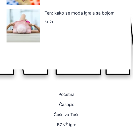
Ten: kako se moda igrala sa bojom
kože
Početna
Časopis
Ćoše za Toše
BZNŽ igre