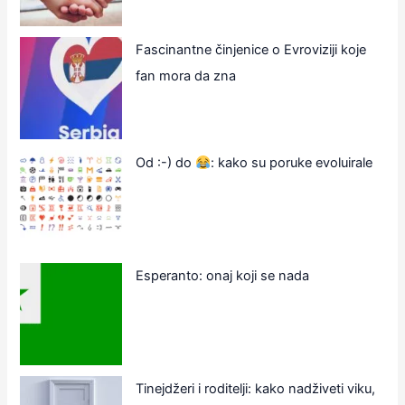
Fascinantne činjenice o Evroviziji koje
fan mora da zna
Od :-) do
: kako su poruke evoluirale
Esperanto: onaj koji se nada
Tinejdžeri i roditelji: kako nadživeti viku,