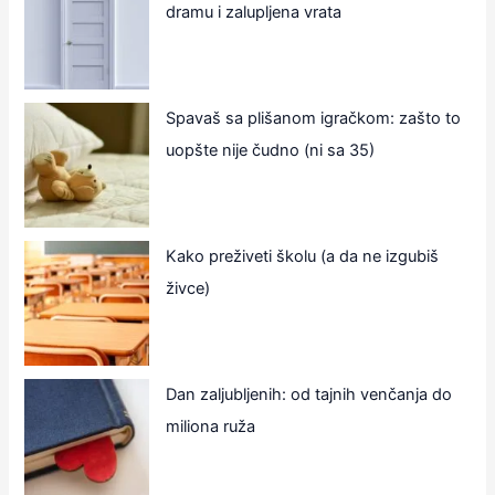
dramu i zalupljena vrata
Spavaš sa plišanom igračkom: zašto to
uopšte nije čudno (ni sa 35)
Kako preživeti školu (a da ne izgubiš
živce)
Dan zaljubljenih: od tajnih venčanja do
miliona ruža