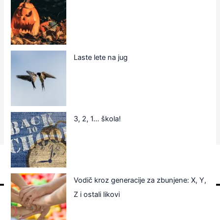
Laste lete na jug
3, 2, 1… škola!
Vodič kroz generacije za zbunjene: X, Y,
Z i ostali likovi