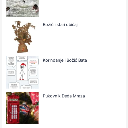
Božić i stari običaji
Korinđanje i Božić Bata
Pukovnik Deda Mraza