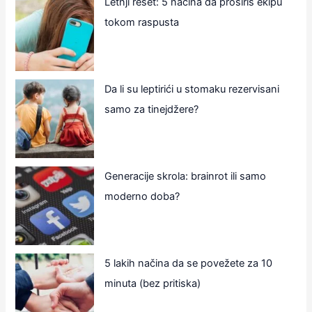
Letnji reset: 5 načina da proširiš ekipu
tokom raspusta
Da li su leptirići u stomaku rezervisani
samo za tinejdžere?
Generacije skrola: brainrot ili samo
moderno doba?
5 lakih načina da se povežete za 10
minuta (bez pritiska)