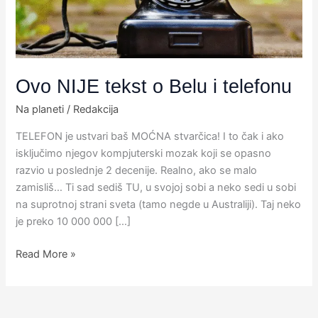
telefonu
Ovo NIJE tekst o Belu i telefonu
Na planeti
/
Redakcija
TELEFON je ustvari baš MOĆNA stvarčica! ​I to čak i ako
isključimo njegov kompjuterski mozak koji se opasno
razvio u poslednje 2 decenije. Realno, ako se malo
zamisliš… Ti sad sediš TU, u svojoj sobi a neko sedi u sobi
na suprotnoj strani sveta (tamo negde u Australiji). Taj neko
je preko​ 10 000 000 […]
Read More »