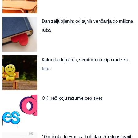
Dan zaljubljenih: od tajnih venčanja do miliona
ruža
Kako da dopamin, serotonin i ekipa rade za
tebe
OK: reč koju razume ceo svet
10 minuta dnevno za bolji dan: 5 jednostavnih