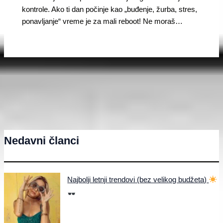
kontrole. Ako ti dan počinje kao „buđenje, žurba, stres,
ponavljanje“ vreme je za mali reboot! Ne moraš…
Nedavni članci
Najbolji letnji trendovi (bez velikog budžeta)