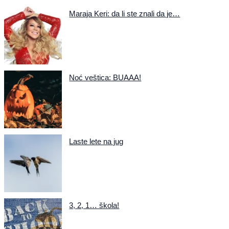
Maraja Keri: da li ste znali da je…
Noć veštica: BUAAA!
Laste lete na jug
3, 2, 1… škola!