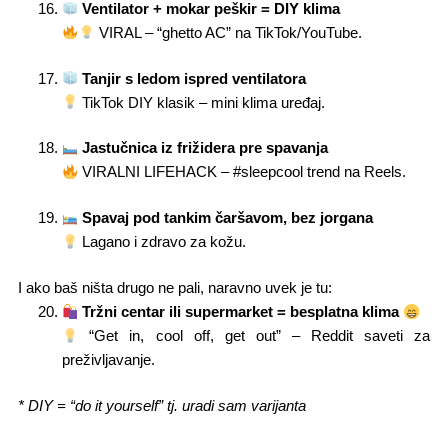
Ventilator + mokar peškir = DIY klima
VIRAL – “ghetto AC” na TikTok/YouTube.
Tanjir s ledom ispred ventilatora
TikTok DIY klasik – mini klima uređaj.
Jastučnica iz frižidera pre spavanja
VIRALNI LIFEHACK – #sleepcool trend na Reels.
Spavaj pod tankim čaršavom, bez jorgana
Lagano i zdravo za kožu.
I ako baš ništa drugo ne pali, naravno uvek je tu:
Tržni centar ili supermarket = besplatna klima
“Get in, cool off, get out” – Reddit saveti za
preživljavanje.
* DIY = “do it yourself” tj. uradi sam varijanta