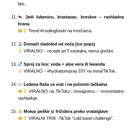
tips.
Jedi lubenicu, krastavac, breskve – rashladna
hrana
Trend #coolingfoods na mrežama.
Domaći sladoled od voća (ice pops)
VIRALNO – recepti od 3 sastojka, nema greške.
Sprej za lice: voda + aloe vera ili lavanda
VIRALNO – #hydrationspray DIY na Insta/TikTok.
Ledena flaša za vrat i na pulsnim tačkama
VIRALNO na TikToku i Instagramu – momentalno
rashlađuje.
Mokar peškir iz frižidera preko vrata/glave
VIRALNI TRIK -TikTok “cold towel challenge”.