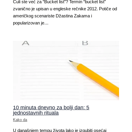
Čuli ste već za “Bucket list”? Termin “bucket list”
zvanično je upisan u engleske rečnike 2012. Potiče od
američkog scenariste Džastina Zakama i
popularizovan je…
10 minuta dnevno za bolji dan: 5
jednostavnih rituala
Kako da
U današnjem tempu života lako je izgubiti osećaj