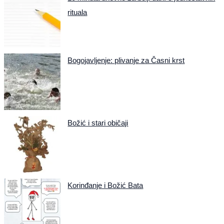
rituala
Bogojavljenje: plivanje za Časni krst
Božić i stari običaji
Korinđanje i Božić Bata