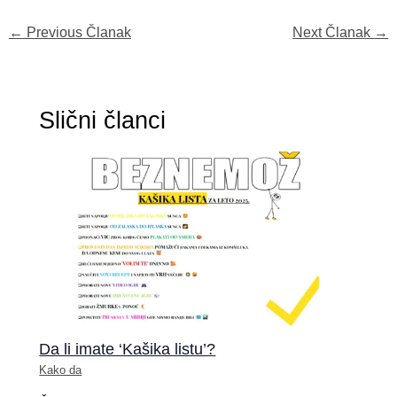
←
Previous Članak
Next Članak
→
Slični članci
Da li imate ‘Kašika listu’?
Kako da