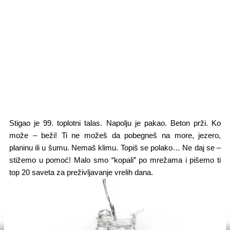
Stigao je 99. toplotni talas. Napolju je pakao. Beton prži. Ko
može – beži! Ti ne možeš da pobegneš na more, jezero,
planinu ili u šumu. Nemaš klimu. Topiš se polako… Ne daj se –
stižemo u pomoć! Malo smo “kopali” po mrežama i pišemo ti
top 20 saveta za preživljavanje vrelih dana.