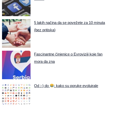
5 lakih načina da se povežete za 10 minuta
(bez pritiska)
Fascinantne činjenice o Evroviziji koje fan
mora da zna
Od :-) do
: kako su poruke evoluirale