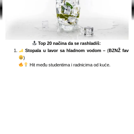
Top 20 načina da se rashladiš:
Stopala u lavor sa hladnom vodom –
(
BZNŽ fav
)
Hit među studentima i radnicima od kuće.