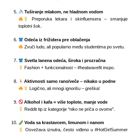
Tuširanje mlakom, ne hladnom vodom
Preporuka lekara i skinfluensera – smanjuje
toplotni šok.
Odeća iz frižidera pre oblačenja
Zvuči ludo, ali popularno među studentima po svetu.
Svetla lanena odeća, široka i prozračna
Fashion + funkcionalnost – #heatwavefit inspo.
Aktivnosti samo rano/veče – nikako u podne
Logično, ali mnogi ignorišu – greška!
Alkohol i kafa = više toplote, manje vode
Reddit tip iz kategorije “niko ne priča o ovome”.
Voda sa krastavcem, limunom i nanom
Osvežava iznutra, često viđeno u #HotGirlSummer