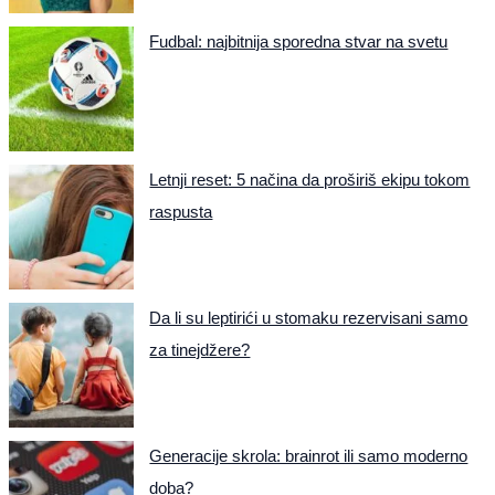
Fudbal: najbitnija sporedna stvar na svetu
Letnji reset: 5 načina da proširiš ekipu tokom
raspusta
Da li su leptirići u stomaku rezervisani samo
za tinejdžere?
Generacije skrola: brainrot ili samo moderno
doba?