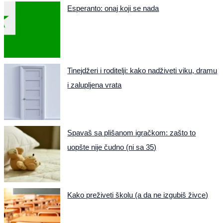
Esperanto: onaj koji se nada
Tinejdžeri i roditelji: kako nadživeti viku, dramu
i zalupljena vrata
Spavaš sa plišanom igračkom: zašto to
uopšte nije čudno (ni sa 35)
Kako preživeti školu (a da ne izgubiš živce)