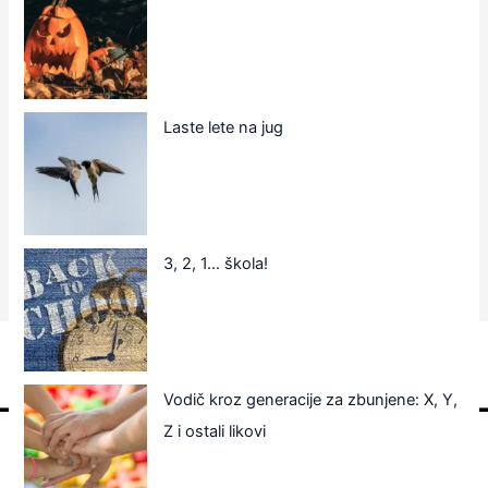
Laste lete na jug
3, 2, 1… škola!
Vodič kroz generacije za zbunjene: X, Y,
Z i ostali likovi