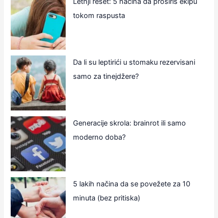
Letnji reset: 5 načina da proširiš ekipu
tokom raspusta
Da li su leptirići u stomaku rezervisani
samo za tinejdžere?
Generacije skrola: brainrot ili samo
moderno doba?
5 lakih načina da se povežete za 10
minuta (bez pritiska)