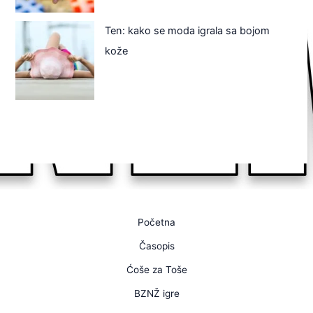
Ten: kako se moda igrala sa bojom
kože
Početna
Časopis
Ćoše za Toše
BZNŽ igre