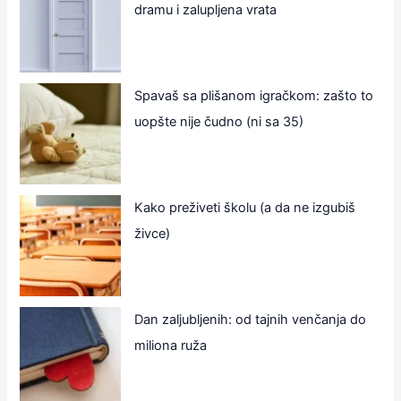
dramu i zalupljena vrata
Spavaš sa plišanom igračkom: zašto to
uopšte nije čudno (ni sa 35)
Kako preživeti školu (a da ne izgubiš
živce)
Dan zaljubljenih: od tajnih venčanja do
miliona ruža