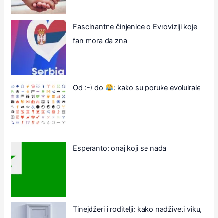
Fascinantne činjenice o Evroviziji koje
fan mora da zna
Od :-) do
: kako su poruke evoluirale
Esperanto: onaj koji se nada
Tinejdžeri i roditelji: kako nadživeti viku,