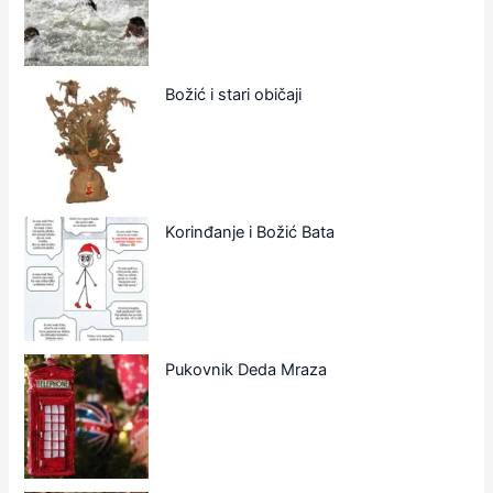
Božić i stari običaji
Korinđanje i Božić Bata
Pukovnik Deda Mraza