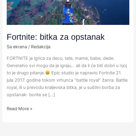
Fortnite: bitka za opstanak
Sa ekrana
/
Redakcija
​FORTNITE je igrica za decu, tate, mame, babe, dede.
Generalno svi mogu da je igraju… ali da li će biti dobri u njoj
to je drugo pitanje.
​Epic studio je napravio Fortnite 21.
jula 2017. godine tokom vrhunca “battle royal” žanra.​ Battle
royal, ili u prevodu kraljevska bitka, je u suštini borba za
opstanak- borite se […]
Read More »