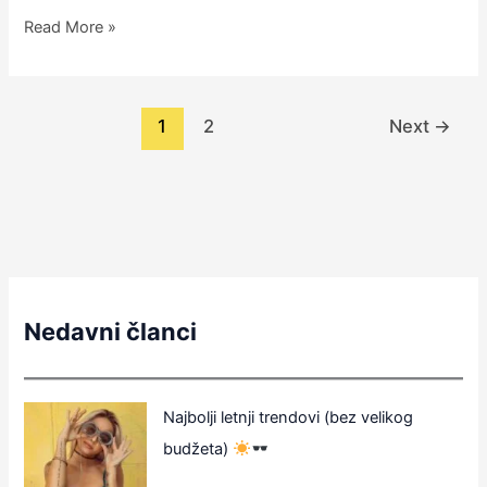
Read More »
1
2
Next
→
Nedavni članci
Najbolji letnji trendovi (bez velikog
budžeta)