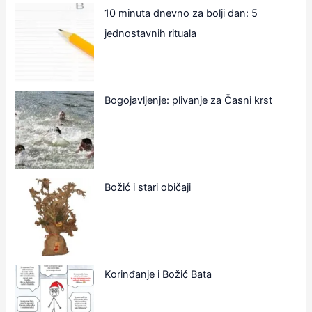
10 minuta dnevno za bolji dan: 5
jednostavnih rituala
Bogojavljenje: plivanje za Časni krst
Božić i stari običaji
Korinđanje i Božić Bata