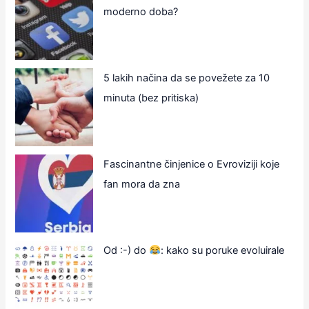
moderno doba?
5 lakih načina da se povežete za 10
minuta (bez pritiska)
Fascinantne činjenice o Evroviziji koje
fan mora da zna
Od :-) do
: kako su poruke evoluirale