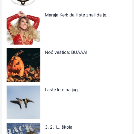
Maraja Keri: da li ste znali da je…
Noć veštica: BUAAA!
Laste lete na jug
3, 2, 1… škola!