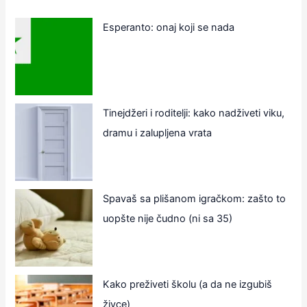
Esperanto: onaj koji se nada
Tinejdžeri i roditelji: kako nadživeti viku,
dramu i zalupljena vrata
Spavaš sa plišanom igračkom: zašto to
uopšte nije čudno (ni sa 35)
Kako preživeti školu (a da ne izgubiš
živce)