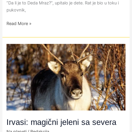
“Da li je to Deda Mraz?”, upitalo je dete. Rat je bio u toku i
pukovnik,
Read More »
Irvasi:
magični
jeleni
sa
severa
Irvasi: magični jeleni sa severa
Na planeti
/
Redakcija