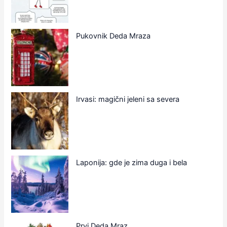
Pukovnik Deda Mraza
Irvasi: magični jeleni sa severa
Laponija: gde je zima duga i bela
Prvi Deda Mraz