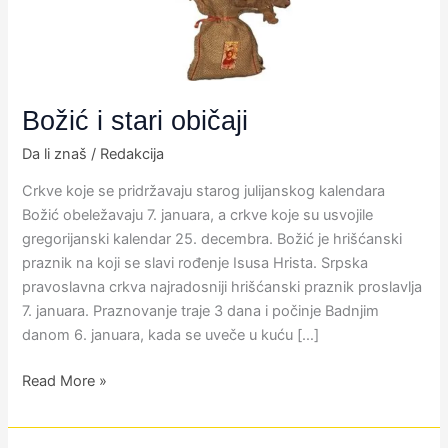
Božić i stari običaji
Da li znaš
/
Redakcija
Crkve koje se pridržavaju starog julijanskog kalendara
Božić obeležavaju 7. januara, a crkve koje su usvojile
gregorijanski kalendar 25. decembra. Božić je hrišćanski
praznik na koji se slavi rođenje Isusa Hrista. Srpska
pravoslavna crkva najradosniji hrišćanski praznik proslavlja
7. januara. Praznovanje traje 3 dana i počinje Badnjim
danom 6. januara, kada se uveče u kuću […]
Read More »