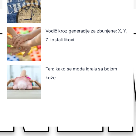
Vodič kroz generacije za zbunjene: X, Y,
Z i ostali likovi
Ten: kako se moda igrala sa bojom
kože