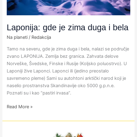
Laponija: gde je zima duga i bela
Na planeti
/
Redakcija
​Tamo na severu, gde je zima duga i bela, nalazi se područje
zvano LAPONIJA. Zemlja bez granica. Zahvata delove
Norveške, Švedske, Finske i Rusije (Koljsko poluostrvo). U
Laponiji žive Laponci. Laponci ili (jedino preostalo
savremeno pleme) Sami su autohtoni arktički narod koji je
naselio prostranstva Skandinavije oko 5000 g.p.n.e.
Poznati su i kao “pastiri irvasa”.
Read More »
Prvi