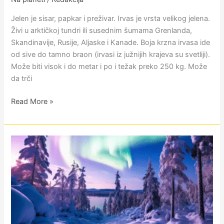
Jelen je sisar, papkar i preživar. Irvas je vrsta velikog jelena.
Živi u arktičkoj tundri ili susednim šumama Grenlanda,
Skandinavije, Rusije, Aljaske i Kanade. Boja krzna irvasa ide
od sive do tamno braon (irvasi iz južnijih krajeva su svetliji).
Može biti visok i do metar i po i težak preko 250 kg. Može
da trči
Read More »
Laponija:
gde
je
zima
duga
i
bela