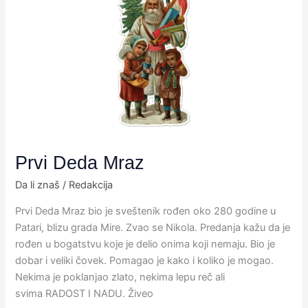
Deda
Mraz
Prvi Deda Mraz
Da li znaš
/
Redakcija
Prvi Deda Mraz bio je sveštenik rođen oko 280 godine u
Patari,​ blizu grada Mire. Zvao se Nikola. Predanja kažu da je
rođen​ u bogatstvu koje je delio onima koji nemaju.​ Bio je
dobar i veliki čovek. Pomagao je kako i koliko je mogao.
Nekima je poklanjao zlato, nekima lepu reč ali
svima RADOST I NADU. Živeo