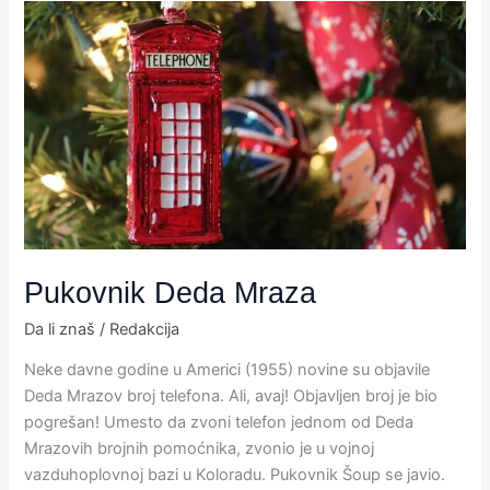
Pukovnik
Deda
Mraza
Pukovnik Deda Mraza
Da li znaš
/
Redakcija
Neke davne godine u Americi (1955) novine su objavile
Deda Mrazov broj telefona. Ali, avaj! Objavljen broj je bio
pogrešan! Umesto da zvoni telefon jednom od Deda
Mrazovih brojnih pomoćnika, zvonio je u vojnoj
vazduhoplovnoj bazi u Koloradu. Pukovnik Šoup se javio.