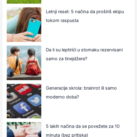
Letnji reset: 5 načina da proširiš ekipu
tokom raspusta
Da li su leptirići u stomaku rezervisani
samo za tinejdžere?
Generacije skrola: brainrot ili samo
moderno doba?
5 lakih načina da se povežete za 10
minuta (bez pritiska)