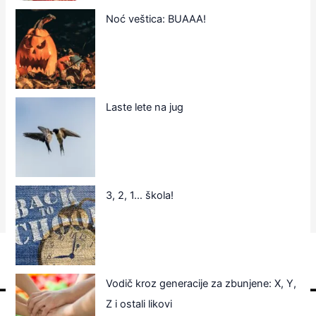
Noć veštica: BUAAA!
Laste lete na jug
3, 2, 1… škola!
Vodič kroz generacije za zbunjene: X, Y,
Z i ostali likovi