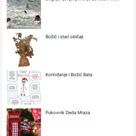
Božić i stari običaji
Korinđanje i Božić Bata
Pukovnik Deda Mraza