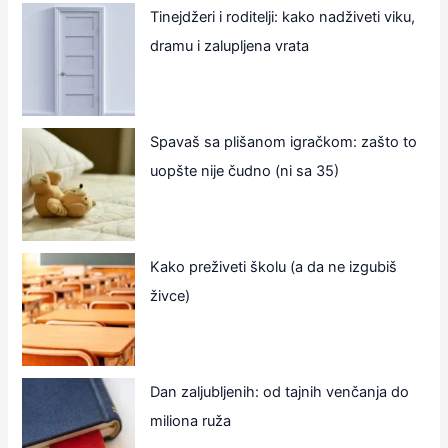
Tinejdžeri i roditelji: kako nadživeti viku,
dramu i zalupljena vrata
Spavaš sa plišanom igračkom: zašto to
uopšte nije čudno (ni sa 35)
Kako preživeti školu (a da ne izgubiš
živce)
Dan zaljubljenih: od tajnih venčanja do
miliona ruža