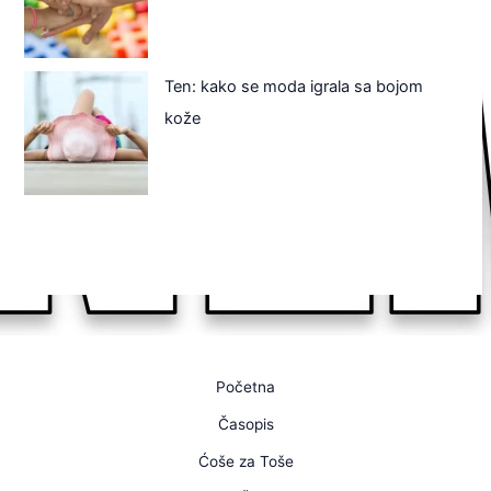
Ten: kako se moda igrala sa bojom
kože
Početna
Časopis
Ćoše za Toše