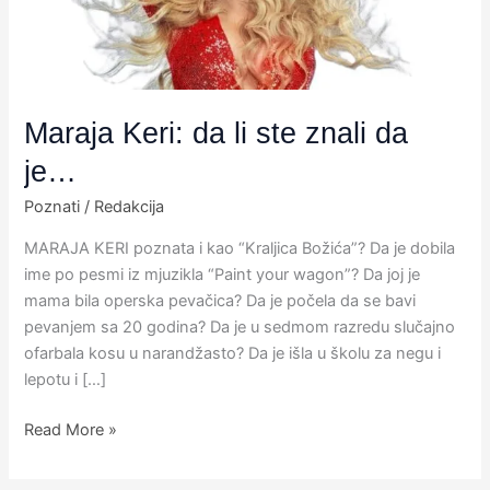
da
je…
Maraja Keri: da li ste znali da
je…
Poznati
/
Redakcija
MARAJA KERI poznata i kao “Kraljica Božića”? Da je dobila
ime po pesmi iz mjuzikla “Paint your wagon”? Da joj je
mama bila operska pevačica? Da je počela da se bavi
pevanjem sa 20 godina? Da je u sedmom razredu slučajno
ofarbala kosu u narandžasto? Da je išla u školu za negu i
lepotu i […]
Read More »