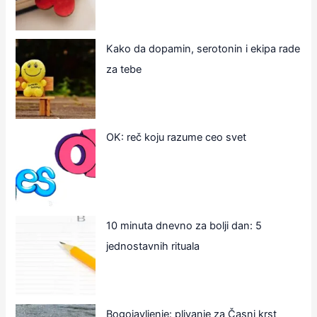
Kako da dopamin, serotonin i ekipa rade
za tebe
OK: reč koju razume ceo svet
10 minuta dnevno za bolji dan: 5
jednostavnih rituala
Bogojavljenje: plivanje za Časni krst