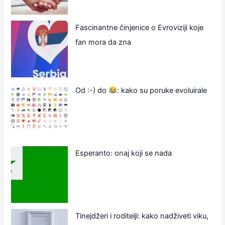
Fascinantne činjenice o Evroviziji koje
fan mora da zna
Od :-) do
: kako su poruke evoluirale
Esperanto: onaj koji se nada
Tinejdžeri i roditelji: kako nadživeti viku,