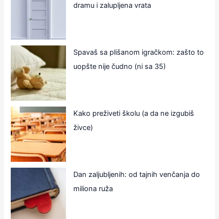
dramu i zalupljena vrata
Spavaš sa plišanom igračkom: zašto to
uopšte nije čudno (ni sa 35)
Kako preživeti školu (a da ne izgubiš
živce)
Dan zaljubljenih: od tajnih venčanja do
miliona ruža