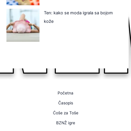
Ten: kako se moda igrala sa bojom
kože
Početna
Časopis
Ćoše za Toše
BZNŽ igre