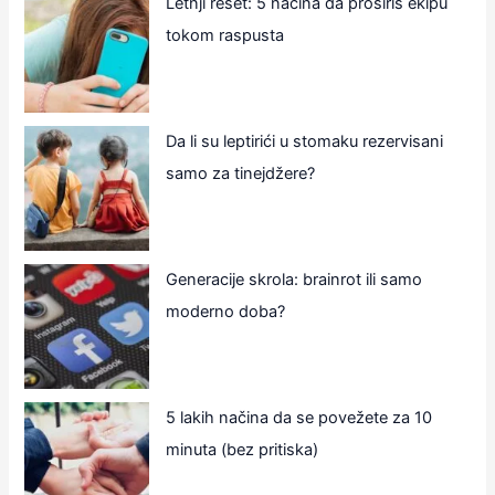
Letnji reset: 5 načina da proširiš ekipu
tokom raspusta
Da li su leptirići u stomaku rezervisani
samo za tinejdžere?
Generacije skrola: brainrot ili samo
moderno doba?
5 lakih načina da se povežete za 10
minuta (bez pritiska)