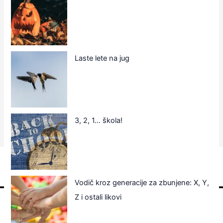
Laste lete na jug
3, 2, 1… škola!
Vodič kroz generacije za zbunjene: X, Y,
Z i ostali likovi