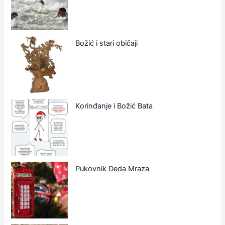
Božić i stari običaji
Korinđanje i Božić Bata
Pukovnik Deda Mraza