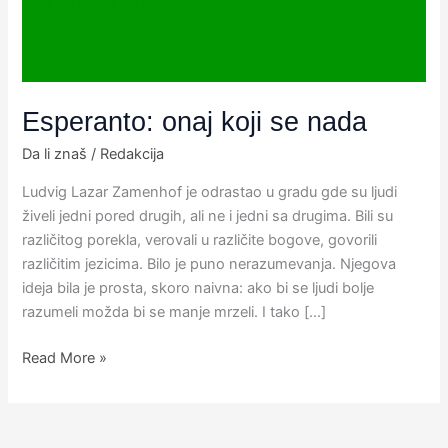
Esperanto: onaj koji se nada
Da li znaš
/
Redakcija
Ludvig Lazar Zamenhof je odrastao u gradu gde su ljudi
živeli jedni pored drugih, ali ne i jedni sa drugima. Bili su
različitog porekla, verovali u različite bogove, govorili
različitim jezicima. Bilo je puno nerazumevanja. Njegova
ideja bila je prosta, skoro naivna: ako bi se ljudi bolje
razumeli možda bi se manje mrzeli. I tako […]
Read More »