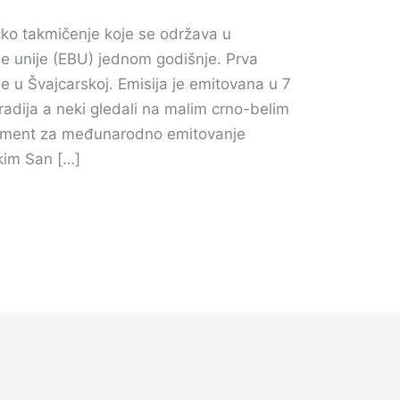
ko takmičenje koje se održava u
ne unije (EBU) jednom godišnje. Prva
ne u Švajcarskoj. Emisija je emitovana u 7
 radija a neki gledali na malim crno-belim
riment za međunarodno emitovanje
skim San […]