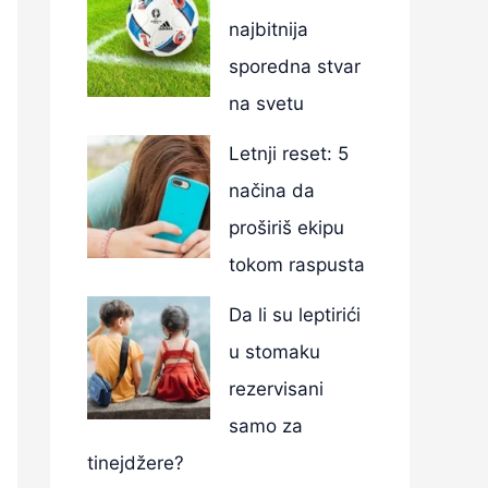
najbitnija
sporedna stvar
na svetu
Letnji reset: 5
načina da
proširiš ekipu
tokom raspusta
Da li su leptirići
u stomaku
rezervisani
samo za
tinejdžere?