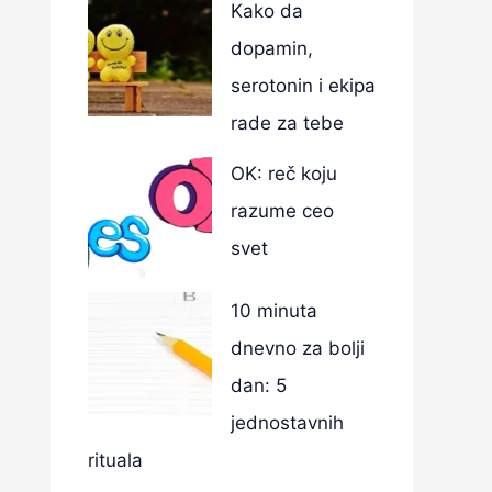
Kako da
dopamin,
serotonin i ekipa
rade za tebe
OK: reč koju
razume ceo
svet
10 minuta
dnevno za bolji
dan: 5
jednostavnih
rituala