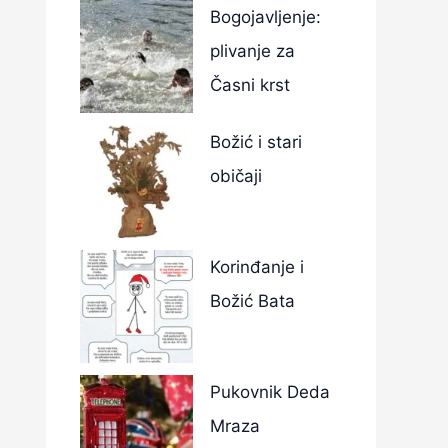
Bogojavljenje:
plivanje za
Časni krst
Božić i stari
običaji
Korinđanje i
Božić Bata
Pukovnik Deda
Mraza