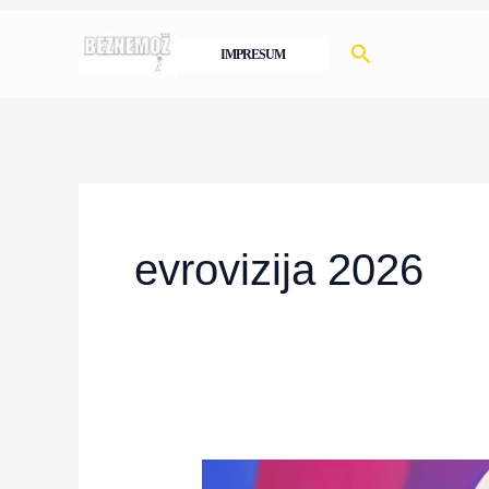
Skip
Search
to
IMPRESUM
content
evrovizija 2026
Fascinantne