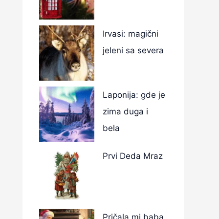
Irvasi: magični
jeleni sa severa
Laponija: gde je
zima duga i
bela
Prvi Deda Mraz
Pričala mi baba