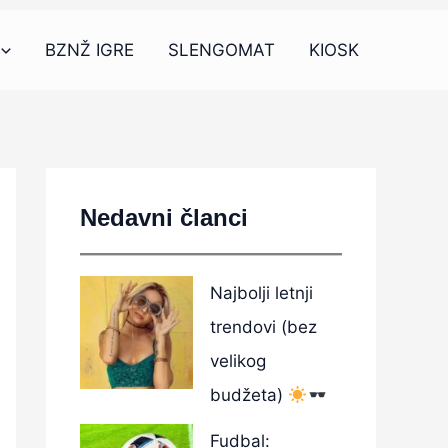
BZNŽ IGRE
SLENGOMAT
KIOSK
Nedavni članci
Najbolji letnji
trendovi (bez
velikog
budžeta)
Fudbal: