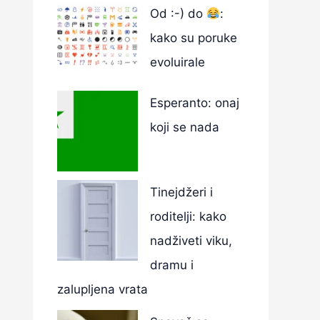
Od :-) do
:
kako su poruke
evoluirale
Esperanto: onaj
koji se nada
Tinejdžeri i
roditelji: kako
nadživeti viku,
dramu i
zalupljena vrata