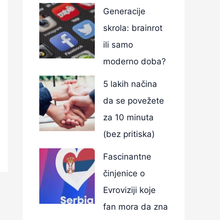
Generacije
skrola: brainrot
ili samo
moderno doba?
5 lakih načina
da se povežete
za 10 minuta
(bez pritiska)
Fascinantne
činjenice o
Evroviziji koje
fan mora da zna