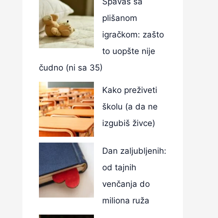
Spavaš sa
plišanom
igračkom: zašto
to uopšte nije
čudno (ni sa 35)
Kako preživeti
školu (a da ne
izgubiš živce)
Dan zaljubljenih:
od tajnih
venčanja do
miliona ruža