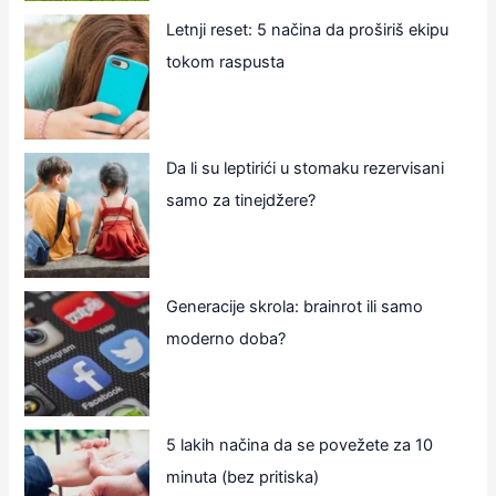
Letnji reset: 5 načina da proširiš ekipu
tokom raspusta
Da li su leptirići u stomaku rezervisani
samo za tinejdžere?
Generacije skrola: brainrot ili samo
moderno doba?
5 lakih načina da se povežete za 10
minuta (bez pritiska)