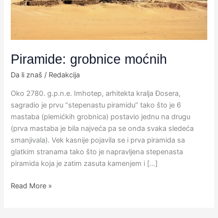
Piramide: grobnice moćnih
Da li znaš
/
Redakcija
Oko 2780. g.p.n.e. Imhotep, arhitekta kralja Đosera,
sagradio je prvu “stepenastu piramidu” tako što je 6
mastaba (plemićkih grobnica) postavio jednu na drugu
(prva mastaba je bila najveća pa se onda svaka sledeća
smanjivala).​ Vek kasnije pojavila se i prva piramida sa
glatkim stranama tako što je napravljena stepenasta
piramida koja je zatim zasuta kamenjem i […]
Read More »