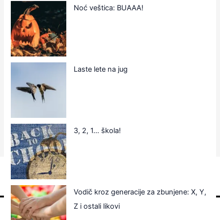
Noć veštica: BUAAA!
Laste lete na jug
3, 2, 1… škola!
Vodič kroz generacije za zbunjene: X, Y,
Z i ostali likovi