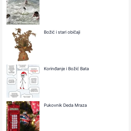
Božić i stari običaji
Korinđanje i Božić Bata
Pukovnik Deda Mraza