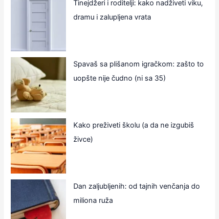
Tinejdžeri i roditelji: kako nadživeti viku,
dramu i zalupljena vrata
Spavaš sa plišanom igračkom: zašto to
uopšte nije čudno (ni sa 35)
Kako preživeti školu (a da ne izgubiš
živce)
Dan zaljubljenih: od tajnih venčanja do
miliona ruža