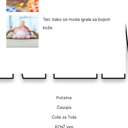
Ten: kako se moda igrala sa bojom
kože
Početna
Časopis
Ćoše za Toše
BZNŽ igre