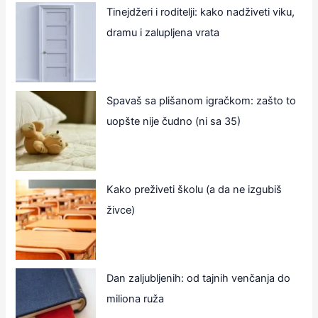
Tinejdžeri i roditelji: kako nadživeti viku,
dramu i zalupljena vrata
Spavaš sa plišanom igračkom: zašto to
uopšte nije čudno (ni sa 35)
Kako preživeti školu (a da ne izgubiš
živce)
Dan zaljubljenih: od tajnih venčanja do
miliona ruža