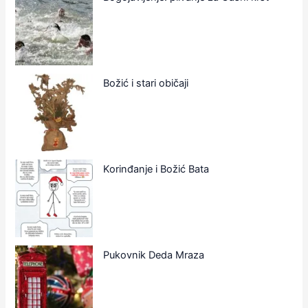
Božić i stari običaji
Korinđanje i Božić Bata
Pukovnik Deda Mraza