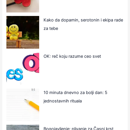
Kako da dopamin, serotonin i ekipa rade
za tebe
OK: reč koju razume ceo svet
10 minuta dnevno za bolji dan: 5
jednostavnih rituala
Bogojavljenje: plivanje za Časni krst