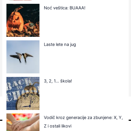
Noć veštica: BUAAA!
Laste lete na jug
3, 2, 1… škola!
Vodič kroz generacije za zbunjene: X, Y,
Z i ostali likovi