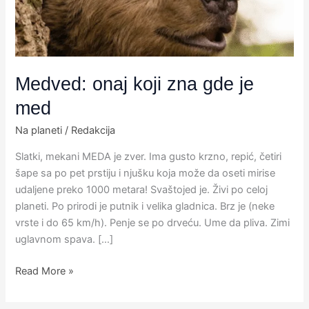
med
Medved: onaj koji zna gde je
med
Na planeti
/
Redakcija
Slatki, mekani MEDA je zver. Ima gusto krzno, repić, četiri
šape sa po pet prstiju i njušku koja može da oseti mirise
udaljene preko 1000 metara! Svaštojed je. Živi po celoj
planeti. Po prirodi je putnik i velika gladnica. Brz je (neke
vrste i do 65 km/h). Penje se po drveću. Ume da pliva. Zimi
uglavnom spava. […]
Read More »