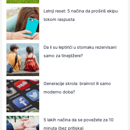
Letnji reset: 5 načina da proširiš ekipu
tokom raspusta
Da li su leptirići u stomaku rezervisani
samo za tinejdžere?
Generacije skrola: brainrot ili samo
moderno doba?
5 lakih načina da se povežete za 10
minuta (bez pritiska)