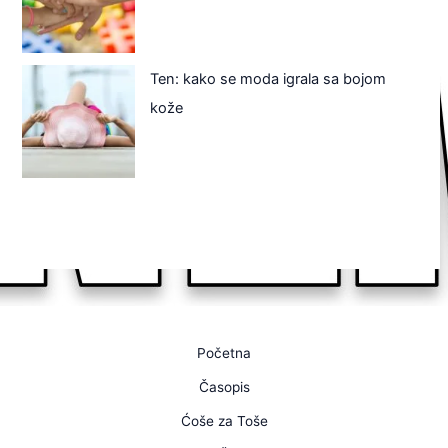
Ten: kako se moda igrala sa bojom
kože
Početna
Časopis
Ćoše za Toše