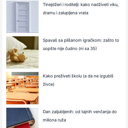
Tinejdžeri i roditelji: kako nadživeti viku,
dramu i zalupljena vrata
Spavaš sa plišanom igračkom: zašto to
uopšte nije čudno (ni sa 35)
Kako preživeti školu (a da ne izgubiš
živce)
Dan zaljubljenih: od tajnih venčanja do
miliona ruža