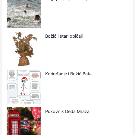
Božić i stari običaji
Korinđanje i Božić Bata
Pukovnik Deda Mraza