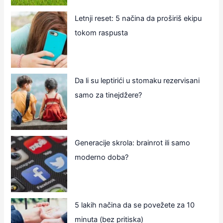
Letnji reset: 5 načina da proširiš ekipu
tokom raspusta
Da li su leptirići u stomaku rezervisani
samo za tinejdžere?
Generacije skrola: brainrot ili samo
moderno doba?
5 lakih načina da se povežete za 10
minuta (bez pritiska)