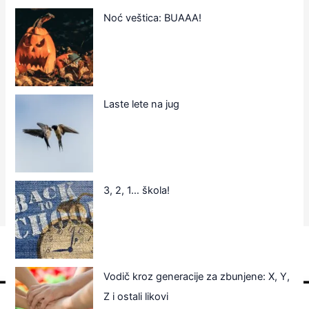
Noć veštica: BUAAA!
Laste lete na jug
3, 2, 1… škola!
Vodič kroz generacije za zbunjene: X, Y,
Z i ostali likovi