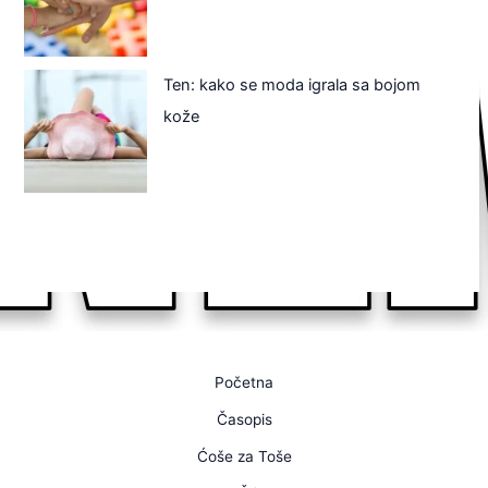
Ten: kako se moda igrala sa bojom
kože
Početna
Časopis
Ćoše za Toše