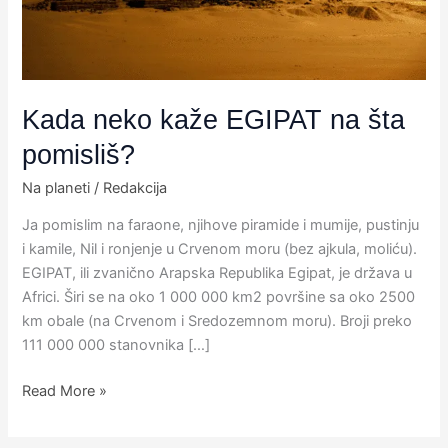
pomisliš?
Kada neko kaže EGIPAT na šta
pomisliš?
Na planeti
/
Redakcija
Ja pomislim na faraone, njihove piramide i mumije, pustinju
i kamile, Nil i ronjenje u Crvenom moru (bez ajkula, moliću).
EGIPAT, ili zvanično Arapska Republika Egipat, je država u
Africi. Širi se na oko 1 000 000 km2 površine sa oko 2500
km obale (na Crvenom i Sredozemnom moru). Broji preko
111 000 000 stanovnika […]
Read More »