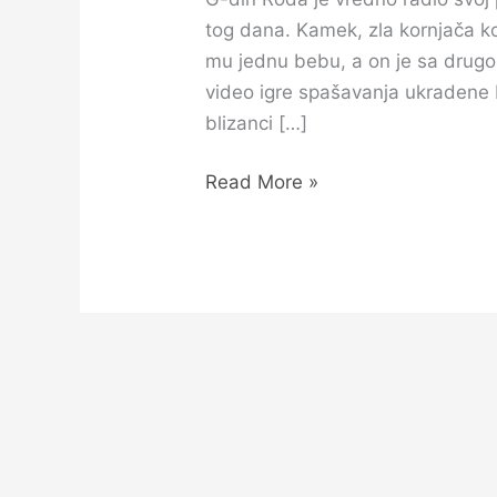
tog dana. Kamek, zla kornjača ko
mu jednu bebu, a on je sa drugo
video igre spašavanja ukradene b
blizanci […]
Read More »