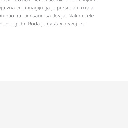
ja zna crnu magiju ga je presrela i ukrala
m pao na dinosaurusa Jošija. Nakon cele
ebe, g-din Roda je nastavio svoj let i