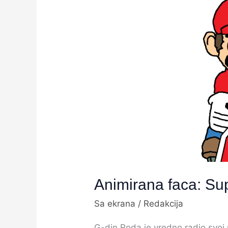
faca:
Super
Mario
Animirana faca: Su
Sa ekrana
/
Redakcija
G-din Roda je vredno radio svoj