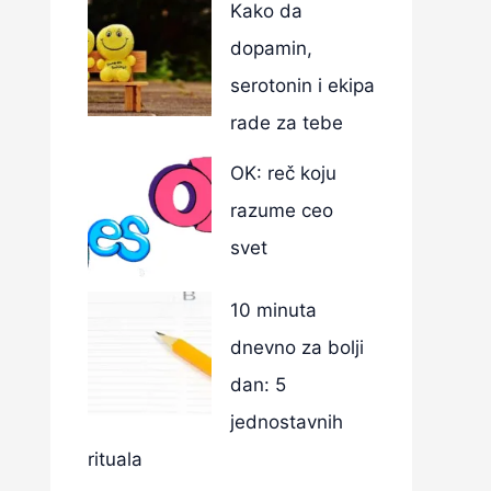
Kako da
dopamin,
serotonin i ekipa
rade za tebe
OK: reč koju
razume ceo
svet
10 minuta
dnevno za bolji
dan: 5
jednostavnih
rituala