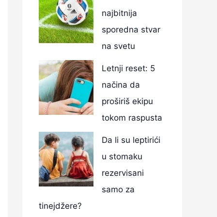
najbitnija
sporedna stvar
na svetu
Letnji reset: 5
načina da
proširiš ekipu
tokom raspusta
Da li su leptirići
u stomaku
rezervisani
samo za
tinejdžere?