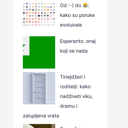
Od :-) do
:
kako su poruke
evoluirale
Esperanto: onaj
koji se nada
Tinejdžeri i
roditelji: kako
nadživeti viku,
dramu i
zalupljena vrata