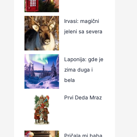
Irvasi: magični
jeleni sa severa
Laponija: gde je
zima duga i
bela
Prvi Deda Mraz
Pričala mi baba