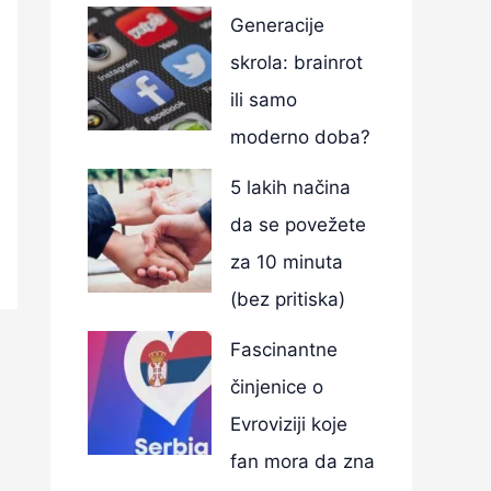
Generacije
skrola: brainrot
ili samo
moderno doba?
5 lakih načina
da se povežete
za 10 minuta
(bez pritiska)
Fascinantne
činjenice o
Evroviziji koje
fan mora da zna