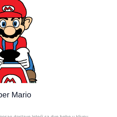
per Mario
 posao dostave leteći sa dve bebe u kljunu