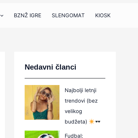
BZNŽ IGRE
SLENGOMAT
KIOSK
Nedavni članci
Najbolji letnji
trendovi (bez
velikog
budžeta)
Fudbal: