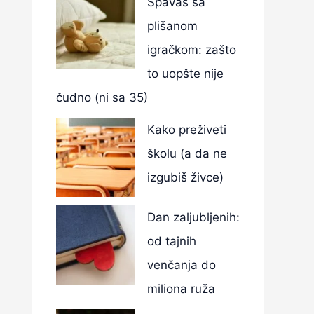
Spavaš sa
plišanom
igračkom: zašto
to uopšte nije
čudno (ni sa 35)
Kako preživeti
školu (a da ne
izgubiš živce)
Dan zaljubljenih:
od tajnih
venčanja do
miliona ruža