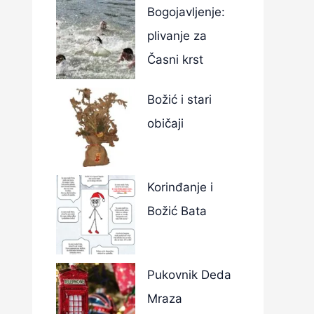
Bogojavljenje:
plivanje za
Časni krst
Božić i stari
običaji
Korinđanje i
Božić Bata
Pukovnik Deda
Mraza