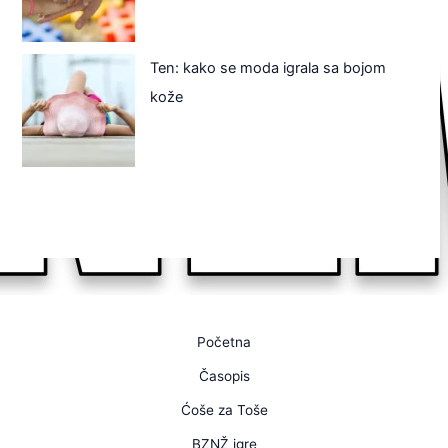
Ten: kako se moda igrala sa bojom
kože
Početna
Časopis
Ćoše za Toše
BZNŽ igre