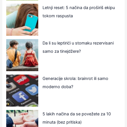
Letnji reset: 5 načina da proširiš ekipu
tokom raspusta
Da li su leptirići u stomaku rezervisani
samo za tinejdžere?
Generacije skrola: brainrot ili samo
moderno doba?
5 lakih načina da se povežete za 10
minuta (bez pritiska)