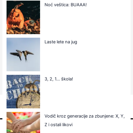
Noć veštica: BUAAA!
Laste lete na jug
3, 2, 1… škola!
Vodič kroz generacije za zbunjene: X, Y,
Z i ostali likovi