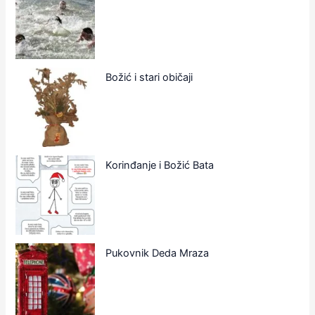
Božić i stari običaji
Korinđanje i Božić Bata
Pukovnik Deda Mraza