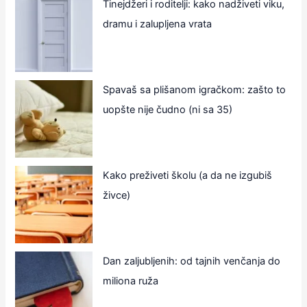
Tinejdžeri i roditelji: kako nadživeti viku,
dramu i zalupljena vrata
Spavaš sa plišanom igračkom: zašto to
uopšte nije čudno (ni sa 35)
Kako preživeti školu (a da ne izgubiš
živce)
Dan zaljubljenih: od tajnih venčanja do
miliona ruža