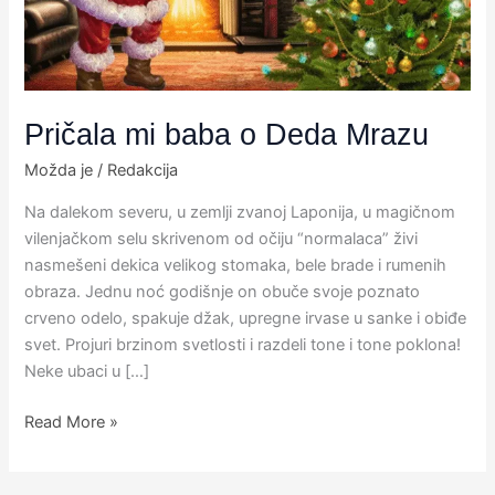
Pričala mi baba o Deda Mrazu
Možda je
/
Redakcija
Na dalekom severu, u zemlji zvanoj Laponija, u magičnom
vilenjačkom selu skrivenom od očiju “normalaca” živi
nasmešeni dekica velikog stomaka, bele brade i rumenih
obraza. Jednu noć godišnje on obuče svoje poznato
crveno odelo, spakuje džak, upregne irvase u sanke i obiđe
svet. Projuri brzinom svetlosti i razdeli tone i tone poklona!
Neke ubaci u […]
Read More »