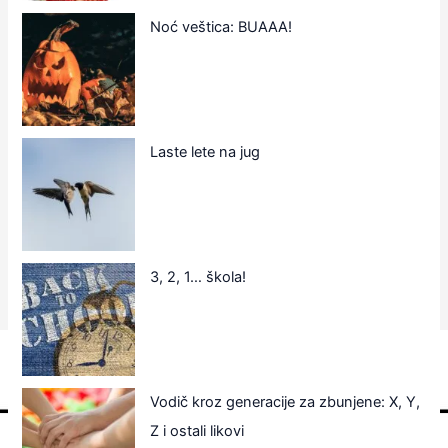
Noć veštica: BUAAA!
Laste lete na jug
3, 2, 1… škola!
Vodič kroz generacije za zbunjene: X, Y,
Z i ostali likovi