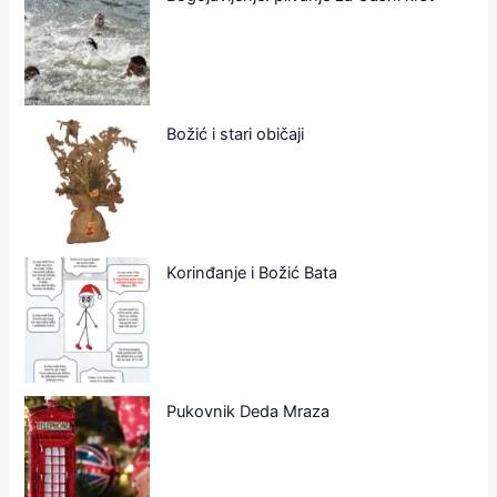
Božić i stari običaji
Korinđanje i Božić Bata
Pukovnik Deda Mraza