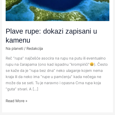
Plave rupe: dokazi zapisani u
kamenu
Na planeti
/
Redakcija
Reč “rupa” najčešće asocira na rupu na putu ili eventualno
rupu na čarapama (ono kad ispadnu “krompirići”
). Često
se kaže da je “rupa bez dna” neko ulaganje kojem nema
kraja ili da neko ima “rupe u pamćenju” kada nečega ne
može da se seti. Tu je naravno i opasna Crna rupa koja
“guta” stvari. A […]
Read More »