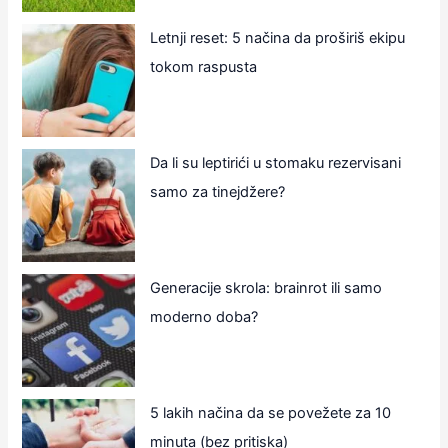
Letnji reset: 5 načina da proširiš ekipu
tokom raspusta
Da li su leptirići u stomaku rezervisani
samo za tinejdžere?
Generacije skrola: brainrot ili samo
moderno doba?
5 lakih načina da se povežete za 10
minuta (bez pritiska)