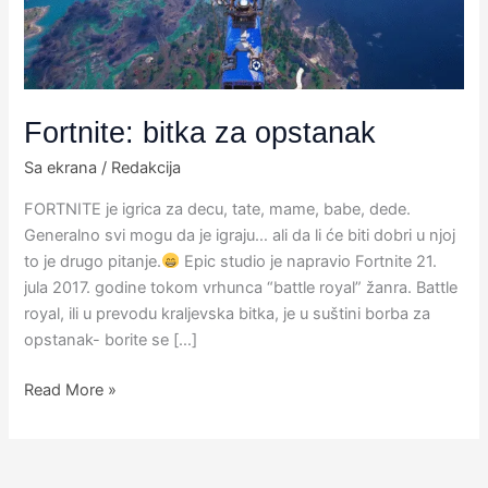
Fortnite: bitka za opstanak
Sa ekrana
/
Redakcija
​FORTNITE je igrica za decu, tate, mame, babe, dede.
Generalno svi mogu da je igraju… ali da li će biti dobri u njoj
to je drugo pitanje.
​Epic studio je napravio Fortnite 21.
jula 2017. godine tokom vrhunca “battle royal” žanra.​ Battle
royal, ili u prevodu kraljevska bitka, je u suštini borba za
opstanak- borite se […]
Read More »