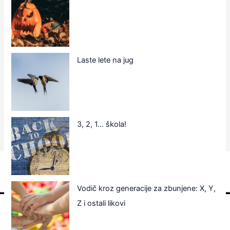
Laste lete na jug
3, 2, 1… škola!
Vodič kroz generacije za zbunjene: X, Y,
Z i ostali likovi