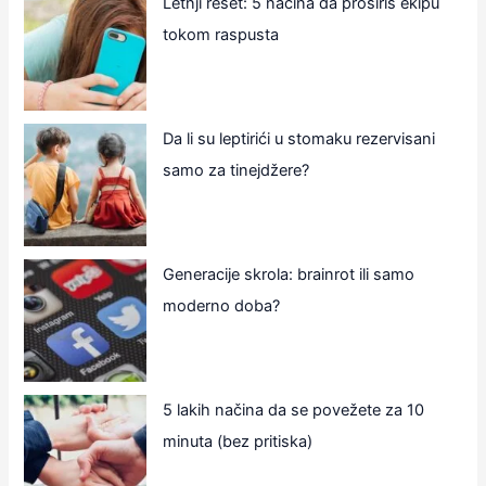
Letnji reset: 5 načina da proširiš ekipu
tokom raspusta
Da li su leptirići u stomaku rezervisani
samo za tinejdžere?
Generacije skrola: brainrot ili samo
moderno doba?
5 lakih načina da se povežete za 10
minuta (bez pritiska)