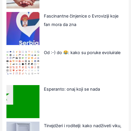
Fascinantne činjenice o Evroviziji koje
fan mora da zna
Od :-) do
: kako su poruke evoluirale
Esperanto: onaj koji se nada
Tinejdžeri i roditelji: kako nadživeti viku,