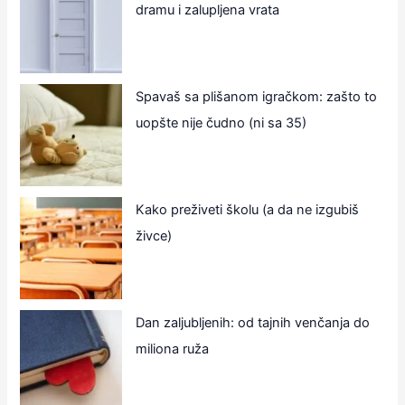
dramu i zalupljena vrata
Spavaš sa plišanom igračkom: zašto to
uopšte nije čudno (ni sa 35)
Kako preživeti školu (a da ne izgubiš
živce)
Dan zaljubljenih: od tajnih venčanja do
miliona ruža