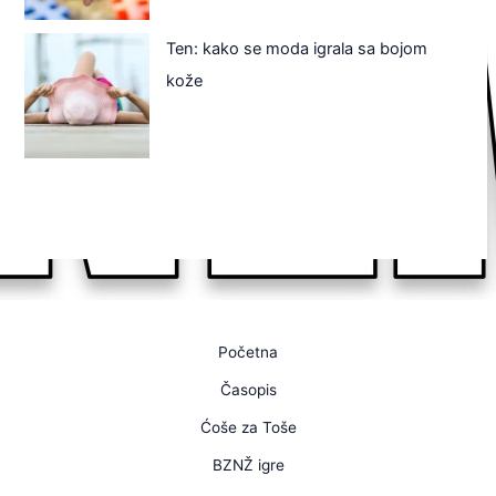
Ten: kako se moda igrala sa bojom
kože
Početna
Časopis
Ćoše za Toše
BZNŽ igre