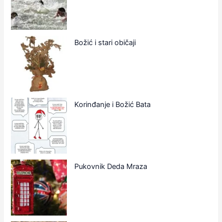
Božić i stari običaji
Korinđanje i Božić Bata
Pukovnik Deda Mraza