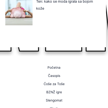
Ten: kako se moda igrala sa bojom
kože
Početna
Časopis
Ćoše za Toše
BZNŽ igre
Slengomat