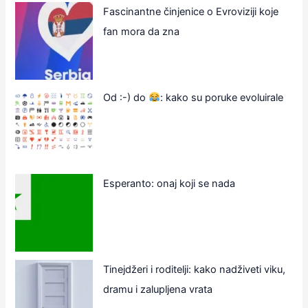
Fascinantne činjenice o Evroviziji koje
fan mora da zna
Od :-) do
: kako su poruke evoluirale
Esperanto: onaj koji se nada
Tinejdžeri i roditelji: kako nadživeti viku,
dramu i zalupljena vrata