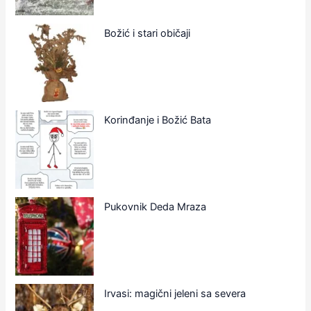
Božić i stari običaji
Korinđanje i Božić Bata
Pukovnik Deda Mraza
Irvasi: magični jeleni sa severa