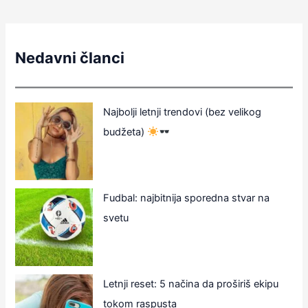
Nedavni članci
Najbolji letnji trendovi (bez velikog
budžeta)
Fudbal: najbitnija sporedna stvar na
svetu
Letnji reset: 5 načina da proširiš ekipu
tokom raspusta