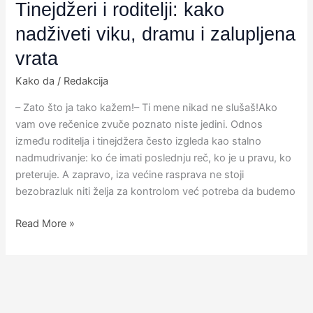
Tinejdžeri i roditelji: kako
nadživeti viku, dramu i zalupljena
vrata
Kako da
/
Redakcija
– Zato što ja tako kažem!– Ti mene nikad ne slušaš!Ako
vam ove rečenice zvuče poznato niste jedini. Odnos
između roditelja i tinejdžera često izgleda kao stalno
nadmudrivanje: ko će imati poslednju reč, ko je u pravu, ko
preteruje. A zapravo, iza većine rasprava ne stoji
bezobrazluk niti želja za kontrolom već potreba da budemo
Read More »