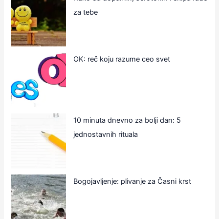
za tebe
OK: reč koju razume ceo svet
10 minuta dnevno za bolji dan: 5
jednostavnih rituala
Bogojavljenje: plivanje za Časni krst