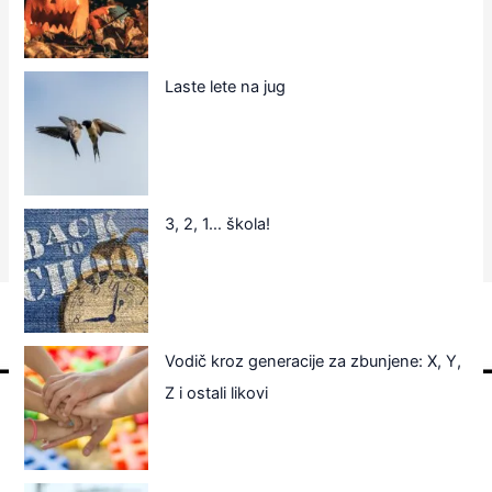
Laste lete na jug
3, 2, 1… škola!
Vodič kroz generacije za zbunjene: X, Y,
Z i ostali likovi