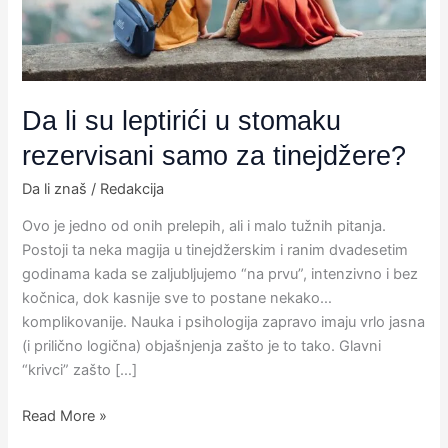
rezervisani
samo
za
tinejdžere?
Da li su leptirići u stomaku
rezervisani samo za tinejdžere?
Da li znaš
/
Redakcija
Ovo je jedno od onih prelepih, ali i malo tužnih pitanja.
Postoji ta neka magija u tinejdžerskim i ranim dvadesetim
godinama kada se zaljubljujemo “na prvu”, intenzivno i bez
kočnica, dok kasnije sve to postane nekako…
komplikovanije. Nauka i psihologija zapravo imaju vrlo jasna
(i prilično logična) objašnjenja zašto je to tako. Glavni
“krivci” zašto […]
Read More »