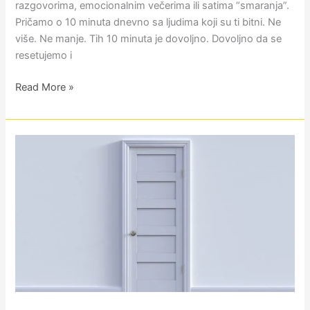
razgovorima, emocionalnim večerima ili satima “smaranja”.
Pričamo o 10 minuta dnevno sa ljudima koji su ti bitni. Ne
više. Ne manje. Tih 10 minuta je dovoljno. Dovoljno da se
resetujemo i
Read More »
Tinejdžeri
i
roditelji:
kako
nadživeti
viku,
dramu
i
zalupljena
vrata