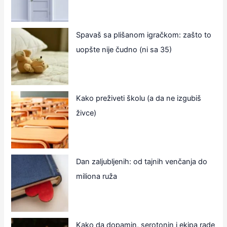
Spavaš sa plišanom igračkom: zašto to
uopšte nije čudno (ni sa 35)
Kako preživeti školu (a da ne izgubiš
živce)
Dan zaljubljenih: od tajnih venčanja do
miliona ruža
Kako da dopamin, serotonin i ekipa rade