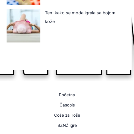
Ten: kako se moda igrala sa bojom
kože
Početna
Časopis
Ćoše za Toše
BZNŽ igre