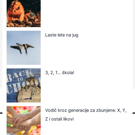
Laste lete na jug
3, 2, 1… škola!
Vodič kroz generacije za zbunjene: X, Y,
Z i ostali likovi