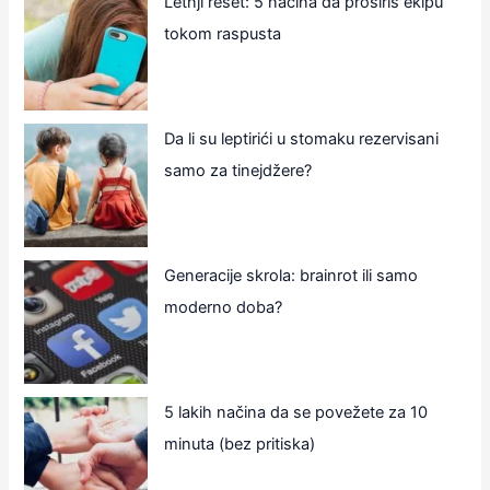
Letnji reset: 5 načina da proširiš ekipu
tokom raspusta
Da li su leptirići u stomaku rezervisani
samo za tinejdžere?
Generacije skrola: brainrot ili samo
moderno doba?
5 lakih načina da se povežete za 10
minuta (bez pritiska)