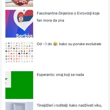
Fascinantne činjenice o Evroviziji koje
fan mora da zna
Od :-) do
: kako su poruke evoluirale
Esperanto: onaj koji se nada
Tinejdžeri i roditelji: kako nadživeti viku,