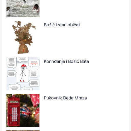
Božić i stari običaji
Korinđanje i Božić Bata
Pukovnik Deda Mraza