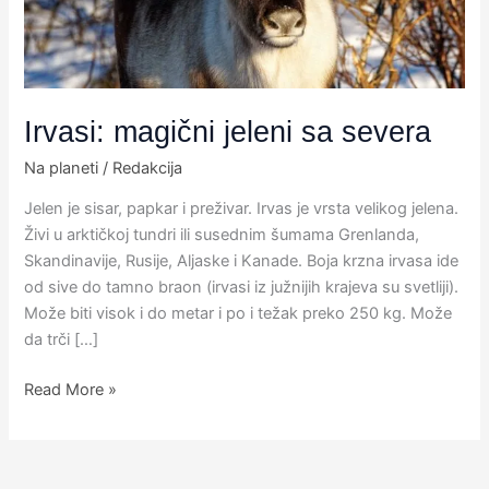
Irvasi: magični jeleni sa severa
Na planeti
/
Redakcija
Jelen je sisar, papkar i preživar. Irvas je vrsta velikog jelena.
Živi u arktičkoj tundri ili susednim šumama Grenlanda,
Skandinavije, Rusije, Aljaske i Kanade. Boja krzna irvasa ide
od sive do tamno braon (irvasi iz južnijih krajeva su svetliji).
Može biti visok i do metar i po i težak preko 250 kg. Može
da trči […]
Read More »