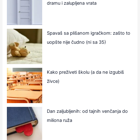
dramu i zalupljena vrata
Spavaš sa plišanom igračkom: zašto to
uopšte nije čudno (ni sa 35)
Kako preživeti školu (a da ne izgubiš
živce)
Dan zaljubljenih: od tajnih venčanja do
miliona ruža