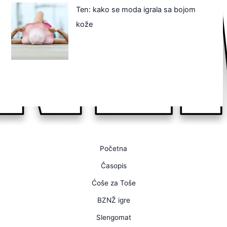
Ten: kako se moda igrala sa bojom
kože
Početna
Časopis
Ćoše za Toše
BZNŽ igre
Slengomat