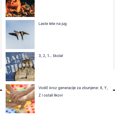
Laste lete na jug
3, 2, 1… škola!
Vodič kroz generacije za zbunjene: X, Y,
Z i ostali likovi