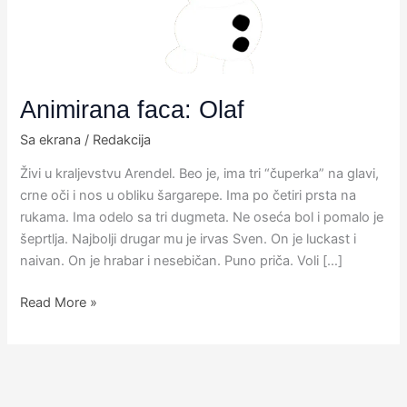
Animirana faca: Olaf
Sa ekrana
/
Redakcija
Živi u kraljevstvu Arendel. Beo je, ima tri “čuperka” na glavi,
crne oči i nos u obliku šargarepe. Ima po četiri prsta na
rukama. Ima odelo sa tri dugmeta. Ne oseća bol i pomalo je
šeprtlja. Najbolji drugar mu je irvas Sven. On je luckast i
naivan. On je hrabar i nesebičan. Puno priča. Voli […]
Read More »