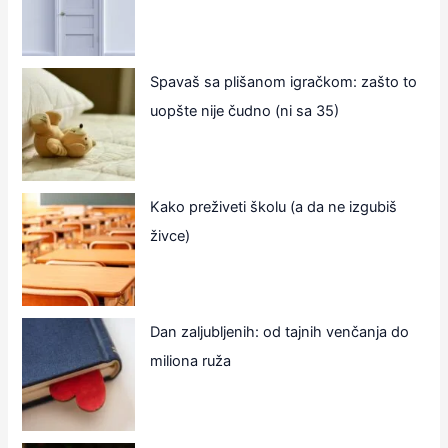
Spavaš sa plišanom igračkom: zašto to
uopšte nije čudno (ni sa 35)
Kako preživeti školu (a da ne izgubiš
živce)
Dan zaljubljenih: od tajnih venčanja do
miliona ruža