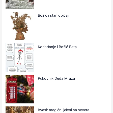
Božić i stari običaji
Korinđanje i Božić Bata
Pukovnik Deda Mraza
Irvasi: magični jeleni sa severa