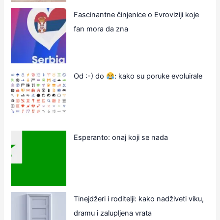
Fascinantne činjenice o Evroviziji koje
fan mora da zna
Od :-) do
: kako su poruke evoluirale
Esperanto: onaj koji se nada
Tinejdžeri i roditelji: kako nadživeti viku,
dramu i zalupljena vrata