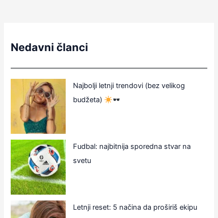
Nedavni članci
Najbolji letnji trendovi (bez velikog
budžeta)
Fudbal: najbitnija sporedna stvar na
svetu
Letnji reset: 5 načina da proširiš ekipu