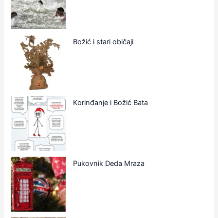
Božić i stari običaji
Korinđanje i Božić Bata
Pukovnik Deda Mraza