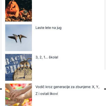
Laste lete na jug
3, 2, 1… škola!
Vodič kroz generacije za zbunjene: X, Y,
Z i ostali likovi