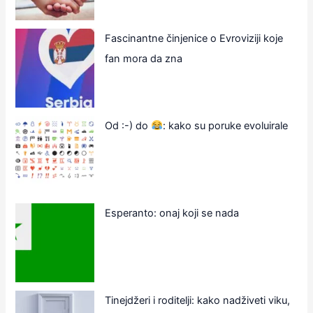
Fascinantne činjenice o Evroviziji koje
fan mora da zna
Od :-) do
: kako su poruke evoluirale
Esperanto: onaj koji se nada
Tinejdžeri i roditelji: kako nadživeti viku,