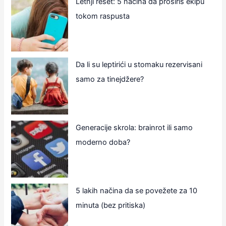
Letnji reset: 5 načina da proširiš ekipu
tokom raspusta
Da li su leptirići u stomaku rezervisani
samo za tinejdžere?
Generacije skrola: brainrot ili samo
moderno doba?
5 lakih načina da se povežete za 10
minuta (bez pritiska)