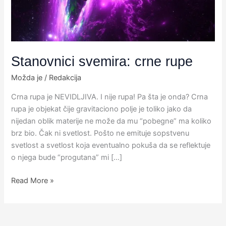
Stanovnici svemira: crne rupe
Možda je
/
Redakcija
Crna rupa je NEVIDLJIVA. I nije rupa! Pa šta je onda? Crna
rupa je objekat čije gravitaciono polje je toliko jako da
nijedan oblik materije ne može da mu “pobegne” ma koliko
brz bio. Čak ni svetlost. Pošto ne emituje sopstvenu
svetlost a svetlost koja eventualno pokuša da se reflektuje
o njega bude “progutana” mi […]
Read More »