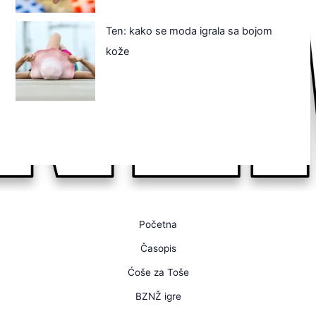
Ten: kako se moda igrala sa bojom
kože
Početna
Časopis
Ćoše za Toše
BZNŽ igre