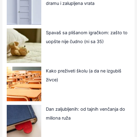
dramu i zalupljena vrata
Spavaš sa plišanom igračkom: zašto to
uopšte nije čudno (ni sa 35)
Kako preživeti školu (a da ne izgubiš
živce)
Dan zaljubljenih: od tajnih venčanja do
miliona ruža