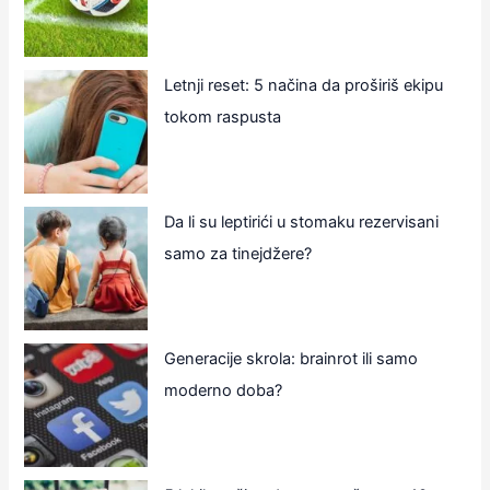
Letnji reset: 5 načina da proširiš ekipu
tokom raspusta
Da li su leptirići u stomaku rezervisani
samo za tinejdžere?
Generacije skrola: brainrot ili samo
moderno doba?