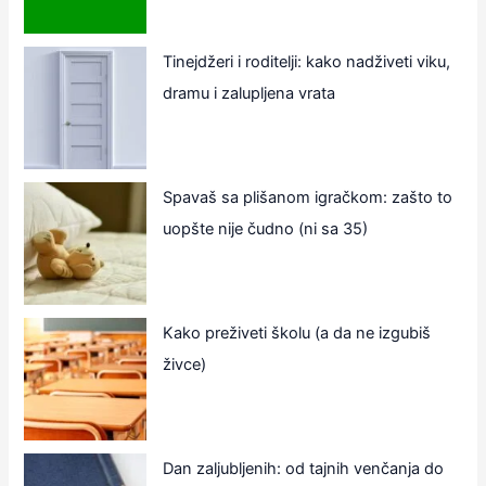
Tinejdžeri i roditelji: kako nadživeti viku,
dramu i zalupljena vrata
Spavaš sa plišanom igračkom: zašto to
uopšte nije čudno (ni sa 35)
Kako preživeti školu (a da ne izgubiš
živce)
Dan zaljubljenih: od tajnih venčanja do