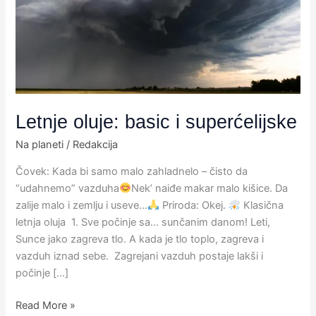
superćelijske
Letnje oluje: basic i superćelijske
Na planeti
/
Redakcija
Čovek: Kada bi samo malo zahladnelo – čisto da
“udahnemo” vazduha
Nek’ naiđe makar malo kišice. Da
zalije malo i zemlju i useve…
Priroda: Okej.
Klasična
letnja oluja 1. Sve počinje sa… sunčanim danom! Leti,
Sunce jako zagreva tlo. A kada je tlo toplo, zagreva i
vazduh iznad sebe. Zagrejani vazduh postaje lakši i
počinje […]
Read More »