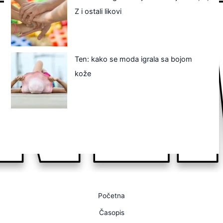
Z i ostali likovi
Ten: kako se moda igrala sa bojom
kože
Početna
Časopis