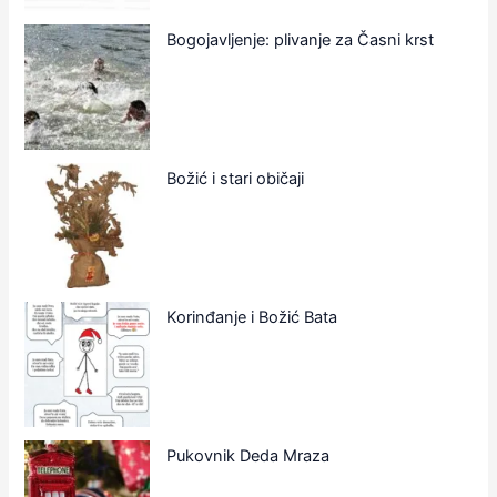
Bogojavljenje: plivanje za Časni krst
Božić i stari običaji
Korinđanje i Božić Bata
Pukovnik Deda Mraza