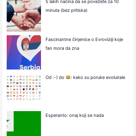
5 lakih načina da se povežete za 10
minuta (bez pritiska)
Fascinantne činjenice o Evroviziji koje
fan mora da zna
Od :-) do
: kako su poruke evoluirale
Esperanto: onaj koji se nada