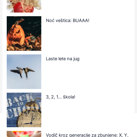
Noć veštica: BUAAA!
Laste lete na jug
3, 2, 1… škola!
Vodič kroz generacije za zbunjene: X, Y,