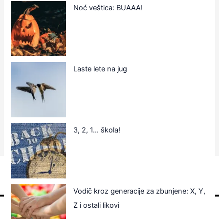
Noć veštica: BUAAA!
Laste lete na jug
3, 2, 1… škola!
Vodič kroz generacije za zbunjene: X, Y,
Z i ostali likovi