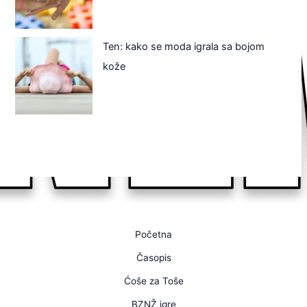
Ten: kako se moda igrala sa bojom
kože
Početna
Časopis
Ćoše za Toše
BZNŽ igre