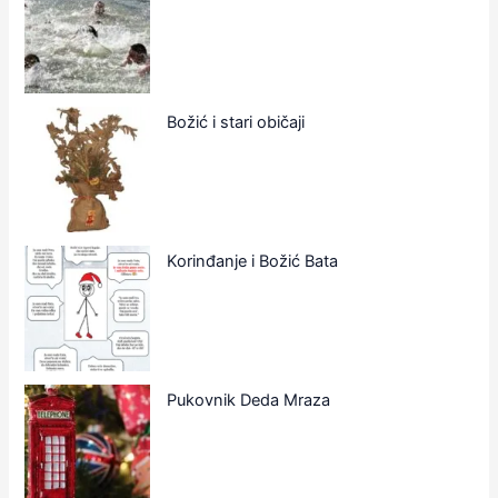
Božić i stari običaji
Korinđanje i Božić Bata
Pukovnik Deda Mraza