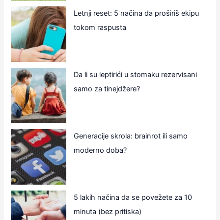
Letnji reset: 5 načina da proširiš ekipu
tokom raspusta
Da li su leptirići u stomaku rezervisani
samo za tinejdžere?
Generacije skrola: brainrot ili samo
moderno doba?
5 lakih načina da se povežete za 10
minuta (bez pritiska)