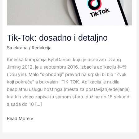
Tik-Tok: dosadno i detaljno
Sa ekrana
/
Redakcija
Kineska kompanija ByteDance, koju je osnovao Džang
Jiming 2012, je u septembru 2016. izbacila aplikaciju 抖音
(Dou yīn). Malo “slobodniji” prevod na srpski​ bi bio “Zvuk
koji pokreće”​ a bukvalan- TIK TOK.​ Aplikacija je nudila
besplatnu​ uslugu hostinga (mesta za postavljanje/deljenje)
kratkih video zapisa (u samom startu dužine do 15 sekundi
a sada do 10 […]
Read More »