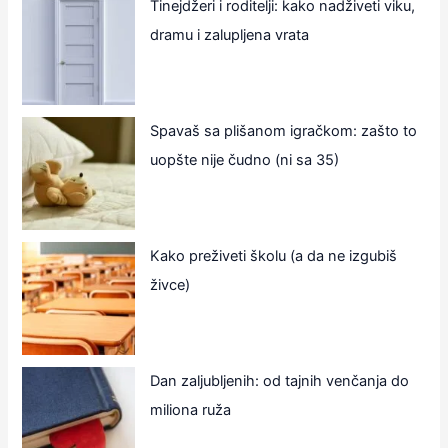
Tinejdžeri i roditelji: kako nadživeti viku,
dramu i zalupljena vrata
Spavaš sa plišanom igračkom: zašto to
uopšte nije čudno (ni sa 35)
Kako preživeti školu (a da ne izgubiš
živce)
Dan zaljubljenih: od tajnih venčanja do
miliona ruža