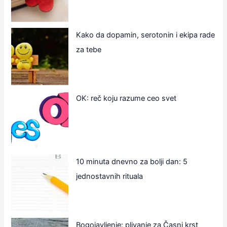
Kako da dopamin, serotonin i ekipa rade
za tebe
OK: reč koju razume ceo svet
10 minuta dnevno za bolji dan: 5
jednostavnih rituala
Bogojavljenje: plivanje za Časni krst