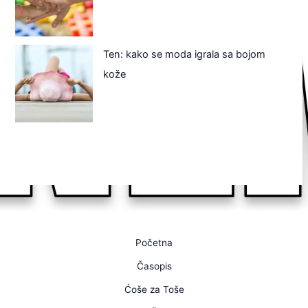
Ten: kako se moda igrala sa bojom
kože
Početna
Časopis
Ćoše za Toše