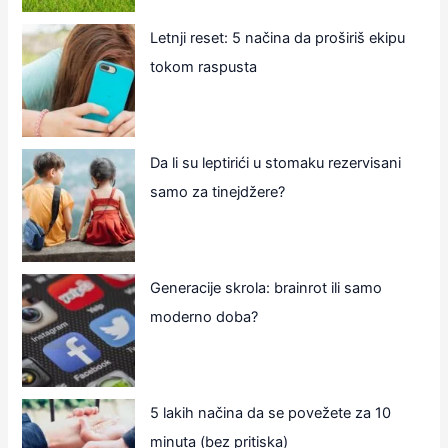
Letnji reset: 5 načina da proširiš ekipu
tokom raspusta
Da li su leptirići u stomaku rezervisani
samo za tinejdžere?
Generacije skrola: brainrot ili samo
moderno doba?
5 lakih načina da se povežete za 10
minuta (bez pritiska)