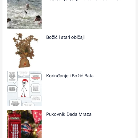
Božić i stari običaji
Korinđanje i Božić Bata
Pukovnik Deda Mraza