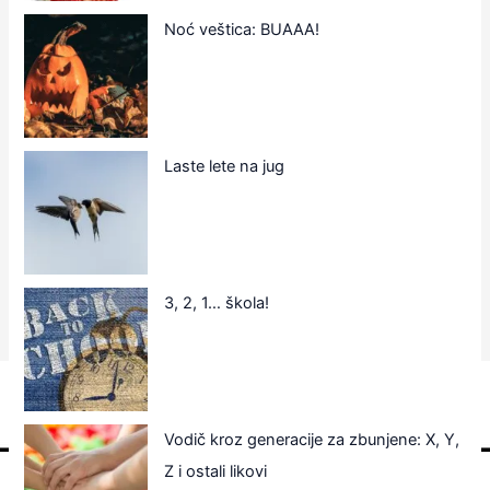
Noć veštica: BUAAA!
Laste lete na jug
3, 2, 1… škola!
Vodič kroz generacije za zbunjene: X, Y,
Z i ostali likovi