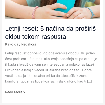
ekipu
tokom
raspusta
Letnji reset: 5 načina da proširiš
ekipu tokom raspusta
Kako da
/
Redakcija
Letnji raspust donosi dugo očekivanu slobodu, ali i jedan
čest problem – šta raditi ako tvoja sadašnja ekipa otputuje
ili kada shvatiš da vam se interesovanja polako razilaze?
Provođenje letnjih večeri uz ekrane brzo dosadi. Dobre
vesti su da je leto idealna prilika da iskoračiš iz zone
komfora, upoznaš ljude koji razmišljaju slično kao ti […]
Read More »