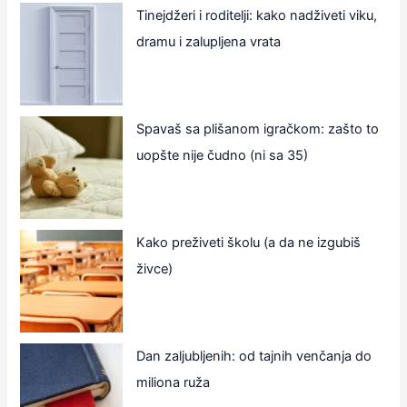
Tinejdžeri i roditelji: kako nadživeti viku,
dramu i zalupljena vrata
Spavaš sa plišanom igračkom: zašto to
uopšte nije čudno (ni sa 35)
Kako preživeti školu (a da ne izgubiš
živce)
Dan zaljubljenih: od tajnih venčanja do
miliona ruža