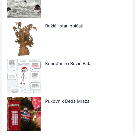
Božić i stari običaji
Korinđanje i Božić Bata
Pukovnik Deda Mraza