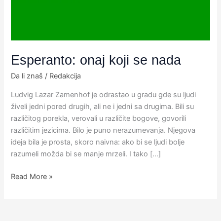
Esperanto: onaj koji se nada
Da li znaš
/
Redakcija
Ludvig Lazar Zamenhof je odrastao u gradu gde su ljudi
živeli jedni pored drugih, ali ne i jedni sa drugima. Bili su
različitog porekla, verovali u različite bogove, govorili
različitim jezicima. Bilo je puno nerazumevanja. Njegova
ideja bila je prosta, skoro naivna: ako bi se ljudi bolje
razumeli možda bi se manje mrzeli. I tako […]
Read More »