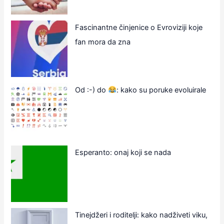
Fascinantne činjenice o Evroviziji koje
fan mora da zna
Od :-) do
: kako su poruke evoluirale
Esperanto: onaj koji se nada
Tinejdžeri i roditelji: kako nadživeti viku,