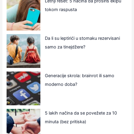
Letnji reset: 5 načina da proširiš ekipu
tokom raspusta
Da li su leptirići u stomaku rezervisani
samo za tinejdžere?
Generacije skrola: brainrot ili samo
moderno doba?
5 lakih načina da se povežete za 10
minuta (bez pritiska)