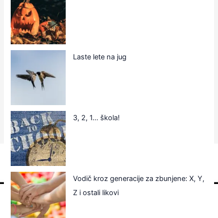
Laste lete na jug
3, 2, 1… škola!
Vodič kroz generacije za zbunjene: X, Y,
Z i ostali likovi