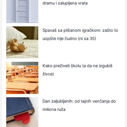
dramu i zalupljena vrata
Spavaš sa plišanom igračkom: zašto to
uopšte nije čudno (ni sa 35)
Kako preživeti školu (a da ne izgubiš
živce)
Dan zaljubljenih: od tajnih venčanja do
miliona ruža