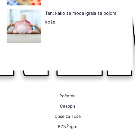
Ten: kako se moda igrala sa bojom
kože
Početna
Časopis
Ćoše za Toše
BZNŽ igre