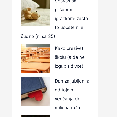
Spavaš sa
plišanom
igračkom: zašto
to uopšte nije
čudno (ni sa 35)
Kako preživeti
školu (a da ne
izgubiš živce)
Dan zaljubljenih:
od tajnih
venčanja do
miliona ruža