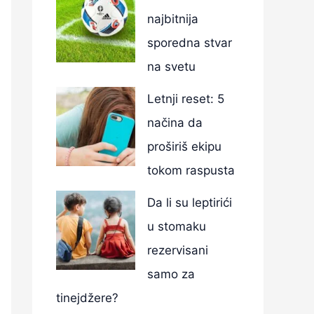
najbitnija
sporedna stvar
na svetu
Letnji reset: 5
načina da
proširiš ekipu
tokom raspusta
Da li su leptirići
u stomaku
rezervisani
samo za
tinejdžere?