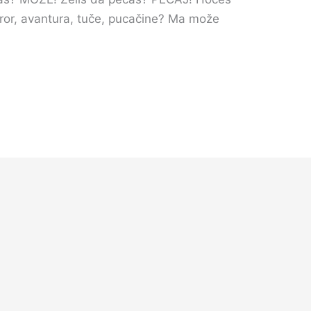
ror, avantura, tuče, pucačine? Ma može