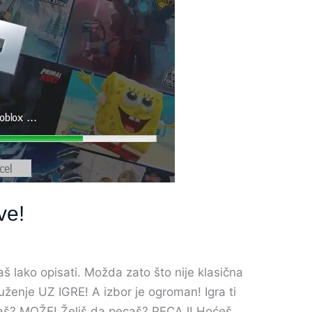
ve!
š lako opisati. Možda zato što nije klasična
ruženje UZ IGRE! A izbor je ogroman! Igra ti
kaš? MOŽE! Želiš da pecaš? PECAJ! Hoćeš