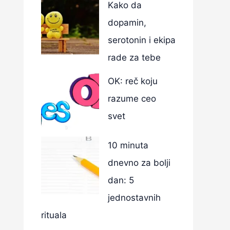
Kako da
dopamin,
serotonin i ekipa
rade za tebe
OK: reč koju
razume ceo
svet
10 minuta
dnevno za bolji
dan: 5
jednostavnih
rituala