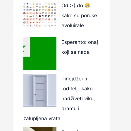
Od :-) do
:
kako su poruke
evoluirale
Esperanto: onaj
koji se nada
Tinejdžeri i
roditelji: kako
nadživeti viku,
dramu i
zalupljena vrata