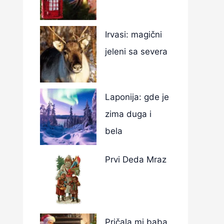
Irvasi: magični
jeleni sa severa
Laponija: gde je
zima duga i
bela
Prvi Deda Mraz
Pričala mi baba