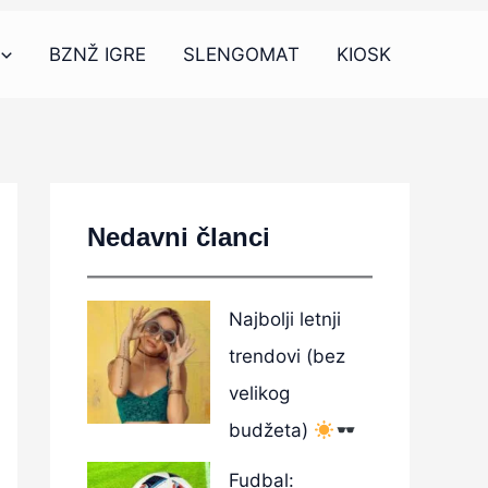
BZNŽ IGRE
SLENGOMAT
KIOSK
Nedavni članci
Najbolji letnji
trendovi (bez
velikog
budžeta)
Fudbal: