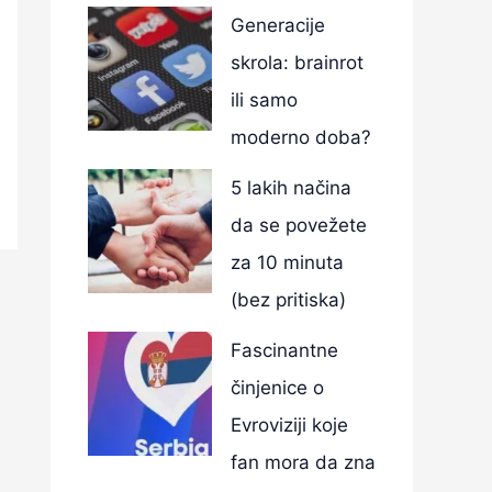
Generacije
skrola: brainrot
ili samo
moderno doba?
5 lakih načina
da se povežete
za 10 minuta
(bez pritiska)
Fascinantne
činjenice o
Evroviziji koje
fan mora da zna