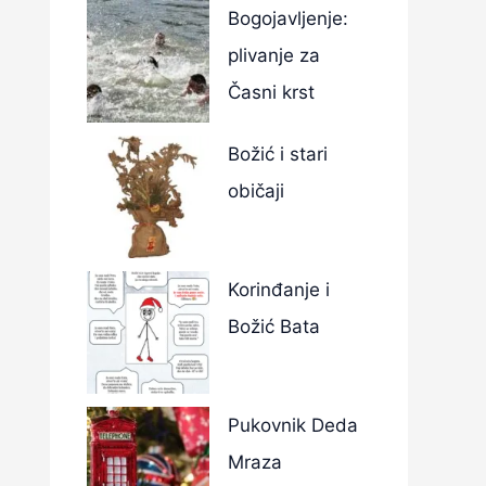
Bogojavljenje:
plivanje za
Časni krst
Božić i stari
običaji
Korinđanje i
Božić Bata
Pukovnik Deda
Mraza