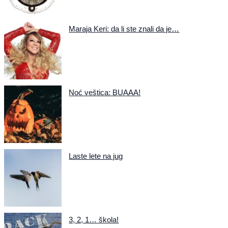
Maraja Keri: da li ste znali da je…
Noć veštica: BUAAA!
Laste lete na jug
3, 2, 1… škola!