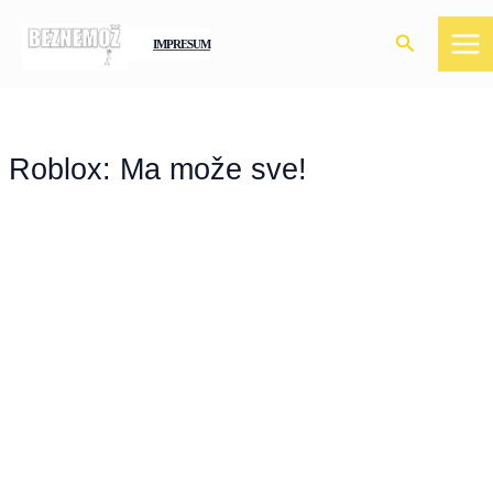
Skip
Search
to
IMPRESUM
content
Roblox: Ma može sve!