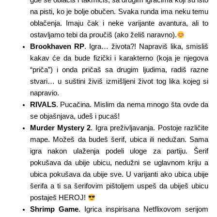
gde se oblačiš i takmičiš, sa drugim igračima koji su isto
na pisti, ko je bolje obučen. Svaka runda ima neku temu
oblačenja. Imaju čak i neke varijante avantura, ali to
ostavljamo tebi da proučiš (ako želiš naravno).
Brookhaven RP
. Igra… života?! Napraviš lika, smisliš
kakav će da bude fizički i karakterno (koja je njegova
“priča”) i onda pričaš sa drugim ljudima, radiš razne
stvari… u suštini živiš izmišljeni život tog lika kojeg si
napravio.
RIVALS
. Pucačina. Mislim da nema mnogo šta ovde da
se objašnjava, uđeš i pucaš!
Murder Mystery 2
. Igra preživljavanja. Postoje različite
mape. Možeš da budeš šerif, ubica ili nedužan. Sama
igra nakon ulaženja podeli uloge za partiju. Šerif
pokušava da ubije ubicu, nedužni se uglavnom kriju a
ubica pokušava da ubije sve. U varijanti ako ubica ubije
šerifa a ti sa šerifovim pištoljem uspeš da ubiješ ubicu
postaješ HEROJ!
Shrimp Game
. Igrica inspirisana Netflixovom serijom