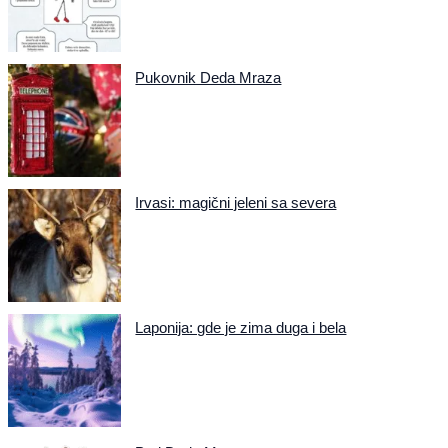
Pukovnik Deda Mraza
Irvasi: magični jeleni sa severa
Laponija: gde je zima duga i bela