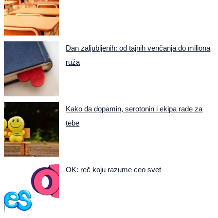
Dan zaljubljenih: od tajnih venčanja do miliona
ruža
Kako da dopamin, serotonin i ekipa rade za
tebe
OK: reč koju razume ceo svet