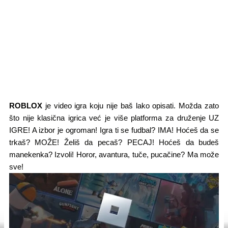
ROBLOX
je video igra koju nije baš lako opisati. Možda zato
što nije klasična igrica već je više platforma za druženje UZ
IGRE! A izbor je ogroman! Igra ti se fudbal? IMA! Hoćeš da se
trkaš? MOŽE! Želiš da pecaš? PECAJ! Hoćeš da budeš
manekenka? Izvoli! Horor, avantura, tuče, pucačine? Ma može
sve!