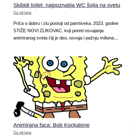
Skibidi tojlet: najpoznatija WC šolja na svetu
Sa ekrana
Priča o dobru i zlu postoji od pamtiveka. 2023. godine
STIŽE NOVI ZLIKOVAC, koji pored osvajanja
animiranog sveta čiji je deo, osvaja i pažnju miliona…
Animirana faca: Bob Kockalone
Sa ekrana