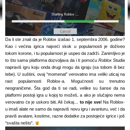
Da li ste znali da je Roblox izašao 1. septembra 2006. godine?
Kao i većina igrica najveći skok u popularnosti je doživeo
tokom korone, i tu popularnost je uspeo da zadrži. Zanimljivo je
to što sama platforma dozvoljava da i ti pomoću
Roblox Studia
napraviš igru koju onda drugi mogu da igraju (sa tobom ili bez
tebe). U suštini, ovaj “momenat” verovatno ima veliki uticaj na
rast popularnosti Roblox-a. Mogućnosti su trenutno
neograničene. Šta god da ti se radi, velike su šanse da na
platformi postoji igra u kojoj to možeš, a ako je slučajno nema
verovatno će je uskoro biti. Ali čekaj…
to nije sve
! Na Roblox-
u imaš alate ne samo da napraviš novu igru i avanturu, već i da
praviš avatare, kostime, razne dodatke za postojeće igrice i još
“svašta nešto”.