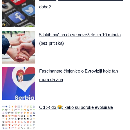
doba?
5 lakih načina da se povežete za 10 minuta
(bez pritiska)
Fascinantne činjenice o Evroviziji koje fan
mora da zna
Od :-) do
: kako su poruke evoluirale