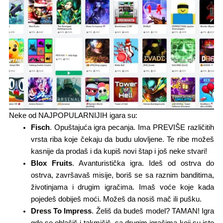
Neke od NAJPOPULARNIJIH igara su:
Fisch
. Opuštajuća igra pecanja. Ima PREVIŠE različitih
vrsta riba koje čekaju da budu ulovljene. Te ribe možeš
kasnije da prodaš i da kupiš novi štap i još neke stvari!
Blox
Fruits
. Avanturistička igra. Ideš od ostrva do
ostrva, završavaš misije, boriš se sa raznim banditima,
životinjama i drugim igračima. Imaš voće koje kada
pojedeš dobiješ moći. Možeš da nosiš mač ili pušku.
Dress To Impress
. Želiš da budeš model? TAMAN! Igra