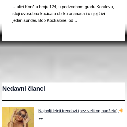
U ulici Konč u broju 124, u podvodnom gradu Koralovu,
stoji dvosobna kućica u obliku ananasa i u njoj živi
jedan sunđer. Bob Kockalone, od…
Nedavni članci
Najbolji letnji trendovi (bez velikog budžeta)