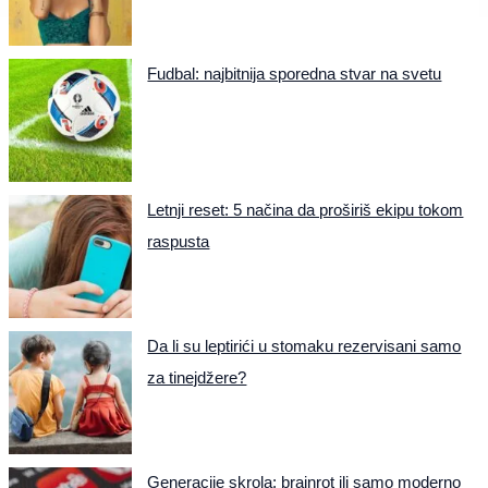
Fudbal: najbitnija sporedna stvar na svetu
Letnji reset: 5 načina da proširiš ekipu tokom
raspusta
Da li su leptirići u stomaku rezervisani samo
za tinejdžere?
Generacije skrola: brainrot ili samo moderno