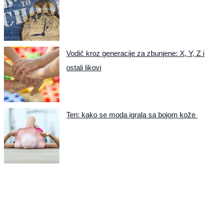
Vodič kroz generacije za zbunjene: X, Y, Z i
ostali likovi
Ten: kako se moda igrala sa bojom kože