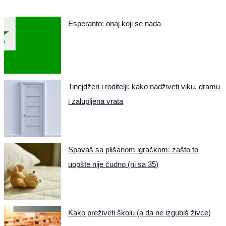
Esperanto: onaj koji se nada
Tinejdžeri i roditelji: kako nadživeti viku, dramu
i zalupljena vrata
Spavaš sa plišanom igračkom: zašto to
uopšte nije čudno (ni sa 35)
Kako preživeti školu (a da ne izgubiš živce)