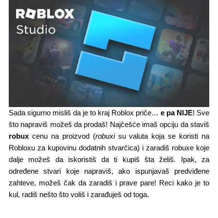
Sada sigurno misliš da je to kraj Roblox priče…
e pa NIJE
! Sve
što napraviš možeš da prodaš! Najčešće imaš opciju da staviš
robux
cenu na proizvod (
robuxi
su valuta koja se koristi na
Robloxu za kupovinu dodatnih stvarčica) i zaradiš robuxe koje
dalje možeš da iskoristiš da ti kupiš šta želiš. Ipak, za
određene stvari koje napraviš, ako ispunjavaš predviđene
zahteve, možeš čak da zaradiš i prave pare! Reci kako je to
kul, radiš nešto što voliš i zarađuješ od toga.