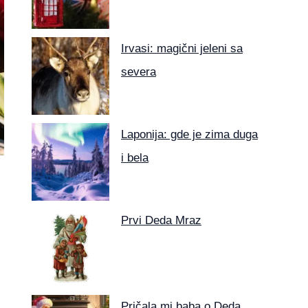
Irvasi: magični jeleni sa
severa
Laponija: gde je zima duga
i bela
Prvi Deda Mraz
Pričala mi baba o Deda