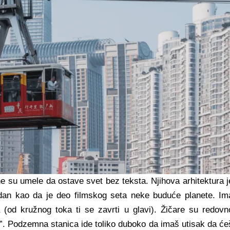
 su umele da ostave svet bez teksta. Njihova arhitektura j
idan kao da je deo filmskog seta neke buduće planete. Im
(od kružnog toka ti se zavrti u glavi). Žičare su redovn
ba”. Podzemna stanica ide toliko duboko da imaš utisak da će