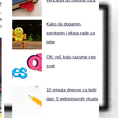
venčanja do miliona ruža
Z
,
a
Kako da dopamin,
i
serotonin i ekipa rade za
tebe
OK: reč koju razume ceo
svet
10 minuta dnevno za bolji
dan: 5 jednostavnih rituala