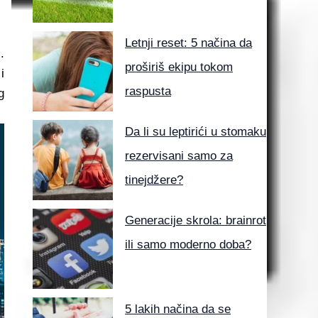
Letnji reset: 5 načina da
.
proširiš ekipu tokom
i
raspusta
g
Da li su leptirići u stomaku
rezervisani samo za
tinejdžere?
Generacije skrola: brainrot
ili samo moderno doba?
5 lakih načina da se