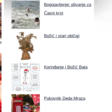
Bogojavljenje: plivanje za
Časni krst
Božić i stari običaji
​
Korinđanje i Božić Bata
Pukovnik Deda Mraza