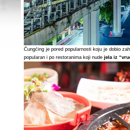
Čungćing je pored popularnosti​ koju je dobio zah
popularan i po restoranima​ koji nude
jela iz “vr