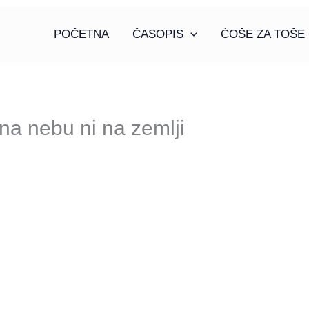
POČETNA
ČASOPIS
ĆOŠE ZA TOŠE
na nebu ni na zemlji