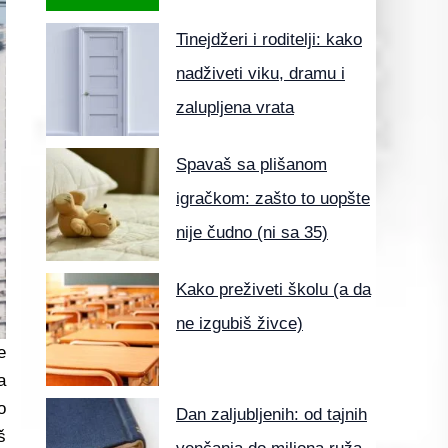
Tinejdžeri i roditelji: kako
nadživeti viku, dramu i
zalupljena vrata
Spavaš sa plišanom
igračkom: zašto to uopšte
nije čudno (ni sa 35)
Kako preživeti školu (a da
ne izgubiš živce)
e
a
o
Dan zaljubljenih: od tajnih
š