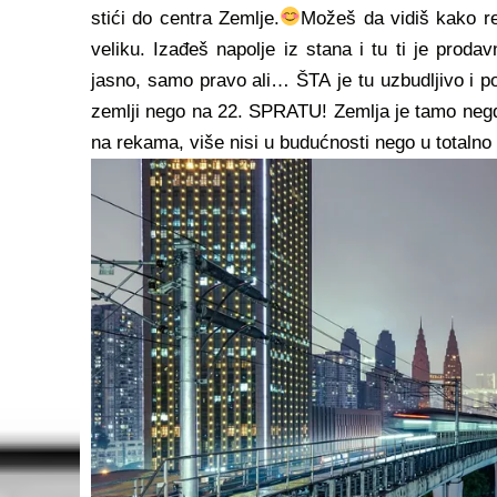
stići do centra Zemlje.
Možeš da vidiš kako r
veliku. Izađeš napolje iz stana i tu ti je prod
jasno, samo pravo ali… ŠTA je tu uzbudljivo i p
zemlji nego na 22. SPRATU! Zemlja je tamo negde
na rekama, više nisi u budućnosti nego u totaln