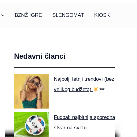
BZNŽ IGRE
SLENGOMAT
KIOSK
Nedavni članci
Najbolji letnji trendovi (bez
velikog budžeta)
Fudbal: najbitnija sporedna
stvar na svetu