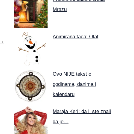
Mrazu
Animirana faca: Olaf
→
Ovo NIJE tekst o
godinama, danima i
kalendaru
Maraja Keri: da li ste znali
da je…