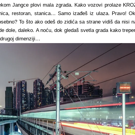
ekom Jangce plovi mala zgrada. Kako vozovi prolaze KRO
avnica, restoran, stanica… Samo izađeš iz ulaza. Pravo! Ok
osebno? To što ako odeš do zidića sa strane vidiš da nisi n
 dole, daleko. A noću, dok gledaš svetla grada kako treper
o drugoj dimenziji…