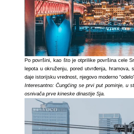
Po površini, kao što je otprilike površina cele S
lepota u okruženju, pored utvrđenja, hramova,
daje istorijsku vrednost, njegovo moderno “odelo”
Interesantno: Čungćing se prvi put pominje, u
osnivača prve kineske dinastije Sja.