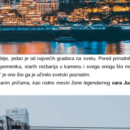
rbije, jedan je od najvećih​ gradova na svetu. Pored​ prirodni
 spomenika, starih rezbarija u kamenu i svega onoga što m
 je ono što ga je učinilo svetski poznatim.
 starim pričama, kao rodno mesto žene legendarnog
cara Ju