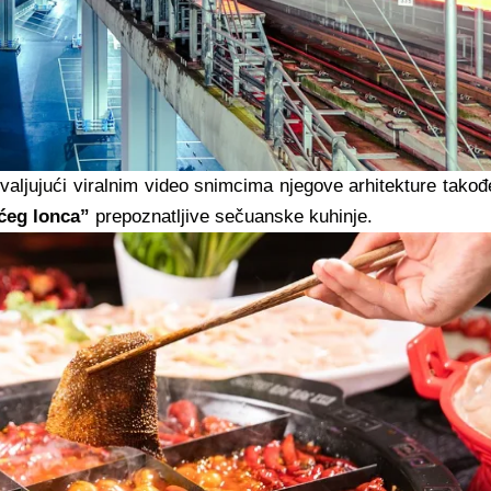
valjujući viralnim video snimcima​ njegove arhitekture takođe
ućeg lonca”
prepoznatljive sečuanske kuhinje.