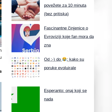
povežete za 10 minuta
(bez pritiska)
Fascinantne činjenice o
Evroviziji koje fan mora da
zna
h
u
Od :-) do
: kako su
poruke evoluirale
a
Esperanto: onaj koji se
nada