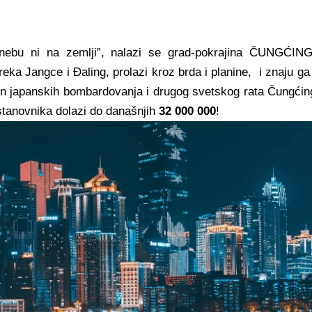
 nebu ni na zemlji”, nalazi se grad-pokrajina ČUNGĆING
ka Jangce i Đaling, prolazi kroz brda i planine, i znaju ga 
kon japanskih bombardovanja i drugog svetskog rata Čungćin
stanovnika dolazi do današnjih
32 000 000
!​