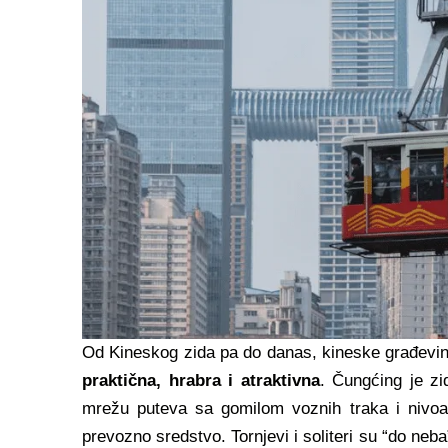
Od Kineskog zida pa do danas, kineske građevine
praktična
,
hrabra
i
atraktivna
. Čungćing je z
mrežu puteva sa gomilom voznih traka i nivoa 
prevozno sredstvo. Tornjevi i soliteri su “do ne