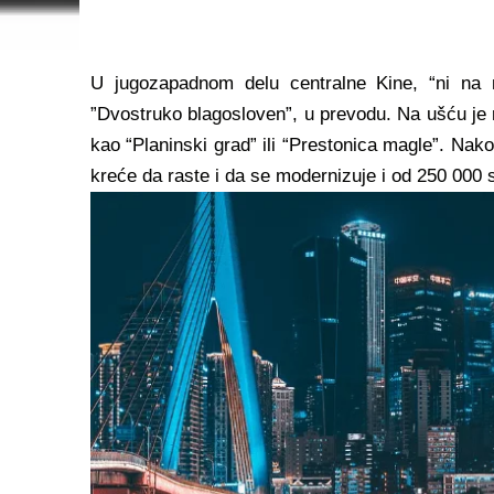
U jugozapadnom delu centralne Kine,​ “ni na
”Dvostruko blagosloven”, u prevodu. Na ušću je re
kao “Planinski grad” ili “Prestonica magle”. Na
kreće da raste i da se modernizuje i od 250 000 