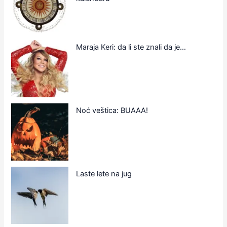
Maraja Keri: da li ste znali da je…
Noć veštica: BUAAA!
Laste lete na jug