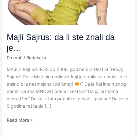
da
je…
Majli Sajrus: da li ste znali da
je…
Poznati
/
Redakcija
MAJLI (Rej) SAJRUS do 2008. godine bila Destini (Houp)
Sajrus? Da je Majli bio nadimak koji je dobila kao mala jer je
stalno bila nasmejana (od Smajli
)? Da je Rej ime njenog
dede? Da ima MNOGO braće i sestara? Da joj je mama
menadžer? Da joj je tata popularni pevač i glumac? Da je sa
9 godina rešila da […]
Read More »