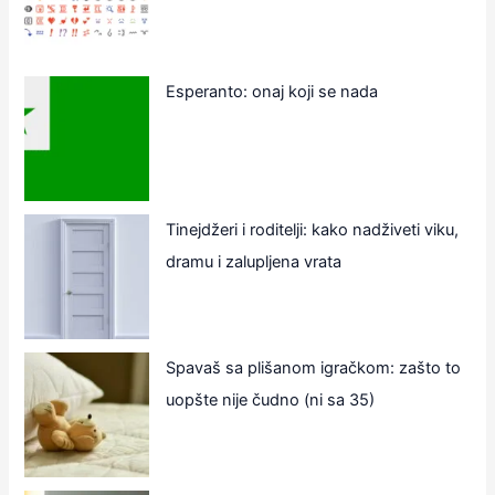
Esperanto: onaj koji se nada
Tinejdžeri i roditelji: kako nadživeti viku,
dramu i zalupljena vrata
Spavaš sa plišanom igračkom: zašto to
uopšte nije čudno (ni sa 35)