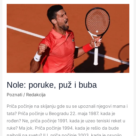
Nole:
poruke,
puž
i
buba
Nole: poruke, puž i buba
Poznati
/
Redakcija
Priča počinje na skijanju gde su se upoznali njegovi mama i
tata?​ Priča počinje u Beogradu 22. maja 1987. kada je
rođen? Ne, priča počinje 1991. kada je uzeo teniski reket u
ruke?​ Ma jok. Priča počinje 1994. kada je rešio da bude
najbolji na svetu?​ ILI, priča počinje 2003. kada je osvojio