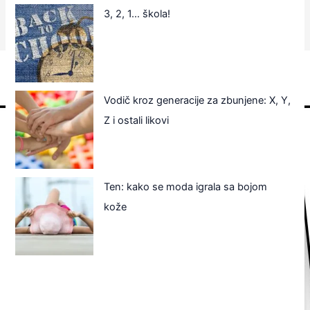
3, 2, 1… škola!
Vodič kroz generacije za zbunjene: X, Y,
Z i ostali likovi
Ten: kako se moda igrala sa bojom
kože