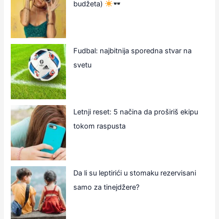
budžeta)
Fudbal: najbitnija sporedna stvar na
svetu
Letnji reset: 5 načina da proširiš ekipu
tokom raspusta
Da li su leptirići u stomaku rezervisani
samo za tinejdžere?