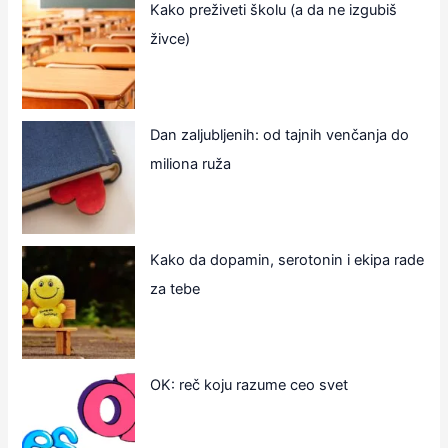
Kako preživeti školu (a da ne izgubiš
živce)
Dan zaljubljenih: od tajnih venčanja do
miliona ruža
Kako da dopamin, serotonin i ekipa rade
za tebe
OK: reč koju razume ceo svet