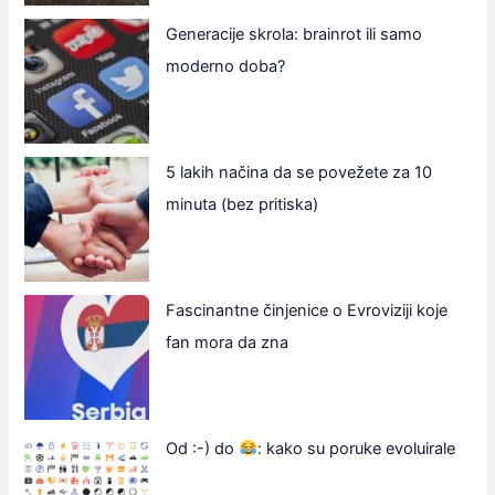
Generacije skrola: brainrot ili samo
moderno doba?
5 lakih načina da se povežete za 10
minuta (bez pritiska)
Fascinantne činjenice o Evroviziji koje
fan mora da zna
Od :-) do
: kako su poruke evoluirale