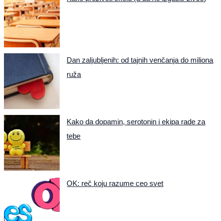
Dan zaljubljenih: od tajnih venčanja do miliona
ruža
Kako da dopamin, serotonin i ekipa rade za
tebe
OK: reč koju razume ceo svet