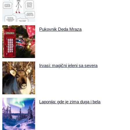
Pukovnik Deda Mraza
Irvasi: magični jeleni sa severa
Laponija: gde je zima duga i bela