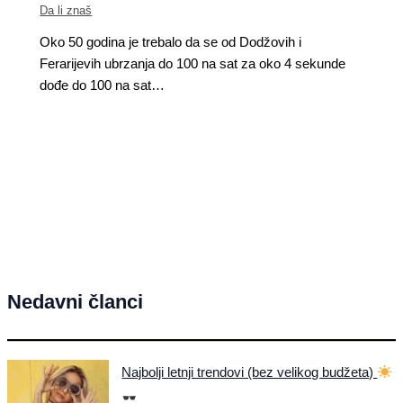
Da li znaš
Oko 50 godina je trebalo da se​ od Dodžovih i
Ferarijevih​ ubrzanja do 100 na sat za oko 4 sekunde
dođe do 100 na sat…
Nedavni članci
Najbolji letnji trendovi (bez velikog budžeta)