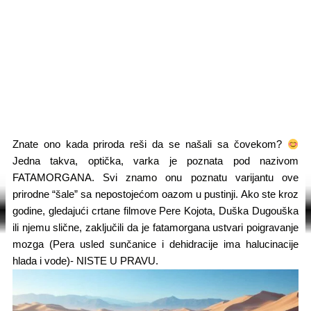
Znate ono kada priroda reši da se našali sa čovekom?
Jedna takva, optička, varka je poznata pod nazivom
FATAMORGANA. Svi znamo onu poznatu varijantu ove
prirodne “šale” sa nepostojećom oazom u pustinji. Ako ste kroz
godine, gledajući crtane filmove Pere Kojota, Duška Dugouška
ili njemu slične, zaključili da je fatamorgana ustvari poigravanje
mozga (Pera usled sunčanice i dehidracije ima halucinacije
hlada i vode)- NISTE U PRAVU.