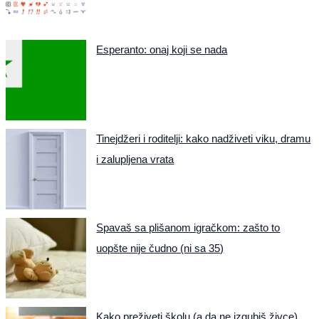
Esperanto: onaj koji se nada
Tinejdžeri i roditelji: kako nadživeti viku, dramu
i zalupljena vrata
Spavaš sa plišanom igračkom: zašto to
uopšte nije čudno (ni sa 35)
Kako preživeti školu (a da ne izgubiš živce)