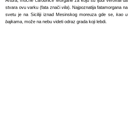
Artura, moćne čarobnice Morgane za koju su ljudi verovali da
stvara ovu varku (fata znači
vila
). Najpoznatija fatamorgana na
svetu je na Siciliji iznad Mesinskog moreuza gde se,
kao
u
bajkama
, može na nebu videti odraz grada koji lebdi.