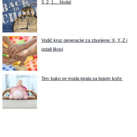
3, 2, 1… škola!
Vodič kroz generacije za zbunjene: X, Y, Z i
ostali likovi
Ten: kako se moda igrala sa bojom kože