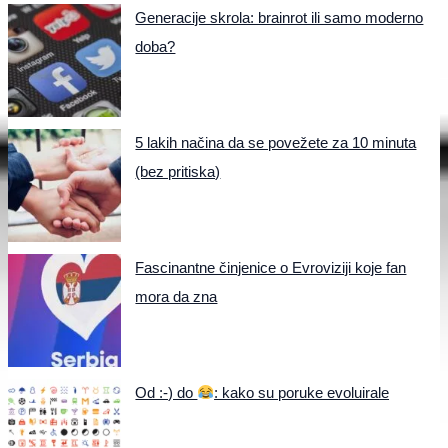
Generacije skrola: brainrot ili samo moderno
doba?
5 lakih načina da se povežete za 10 minuta
(bez pritiska)
Fascinantne činjenice o Evroviziji koje fan
mora da zna
Od :-) do
: kako su poruke evoluirale