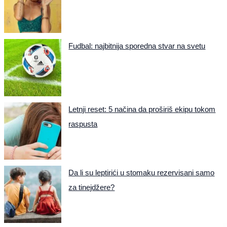
Fudbal: najbitnija sporedna stvar na svetu
Letnji reset: 5 načina da proširiš ekipu tokom
raspusta
Da li su leptirići u stomaku rezervisani samo
za tinejdžere?