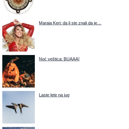
Maraja Keri: da li ste znali da je…
Noć veštica: BUAAA!
Laste lete na jug