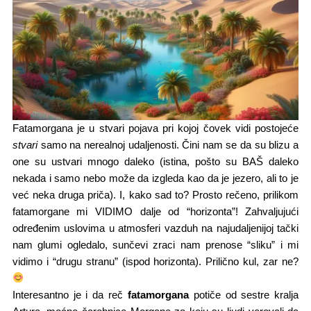
Fatamorgana je u stvari pojava pri kojoj čovek vidi postojeće
stvari
samo na nerealnoj udaljenosti. Čini nam se da su blizu a
one su ustvari mnogo daleko​ (istina, pošto su BAŠ daleko
nekada i samo nebo može da izgleda kao da je jezero,​ ali to je
već neka druga priča).​ I, kako sad to? Prosto rečeno, prilikom
fatamorgane mi VIDIMO dalje od “horizonta”! Zahvaljujući
određenim uslovima u atmosferi vazduh na najudaljenijoj tački
nam glumi ogledalo, sunčevi zraci nam prenose “sliku” i mi
vidimo i “drugu stranu” (ispod horizonta). Prilično kul, zar ne?
Interesantno je i da reč
fatamorgana
potiče od sestre kralja