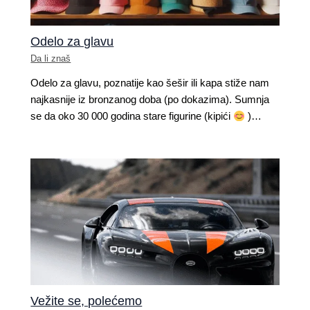
Odelo za glavu
Da li znaš
Odelo za glavu,​ poznatije kao šešir ili kapa​ stiže nam
najkasnije iz bronzanog doba (po dokazima). Sumnja
se da oko 30 000 godina stare figurine (kipići
)…
Vežite se, polećemo