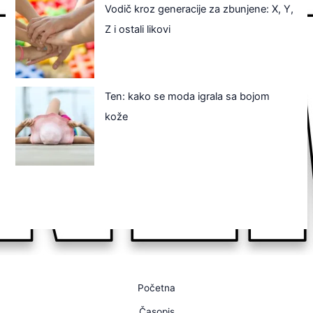
Vodič kroz generacije za zbunjene: X, Y,
Z i ostali likovi
Ten: kako se moda igrala sa bojom
kože
Početna
Časopis