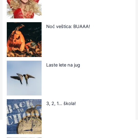
Noć veštica: BUAAA!
Laste lete na jug
3, 2, 1… škola!