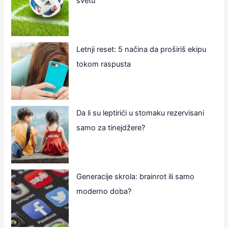
svetu
Letnji reset: 5 načina da proširiš ekipu
tokom raspusta
Da li su leptirići u stomaku rezervisani
samo za tinejdžere?
Generacije skrola: brainrot ili samo
moderno doba?