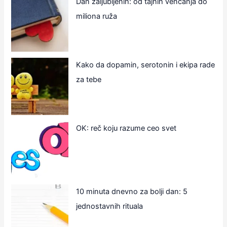
Dan zaljubljenih: od tajnih venčanja do
miliona ruža
Kako da dopamin, serotonin i ekipa rade
za tebe
OK: reč koju razume ceo svet
10 minuta dnevno za bolji dan: 5
jednostavnih rituala