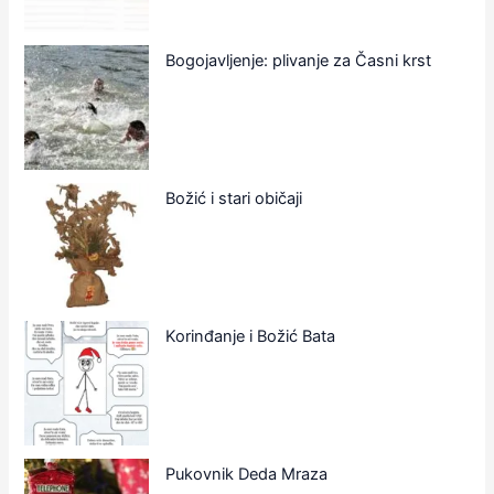
Bogojavljenje: plivanje za Časni krst
Božić i stari običaji
Korinđanje i Božić Bata
Pukovnik Deda Mraza