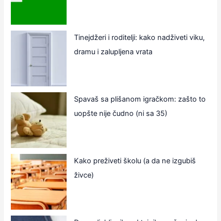
Tinejdžeri i roditelji: kako nadživeti viku,
dramu i zalupljena vrata
Spavaš sa plišanom igračkom: zašto to
uopšte nije čudno (ni sa 35)
Kako preživeti školu (a da ne izgubiš
živce)