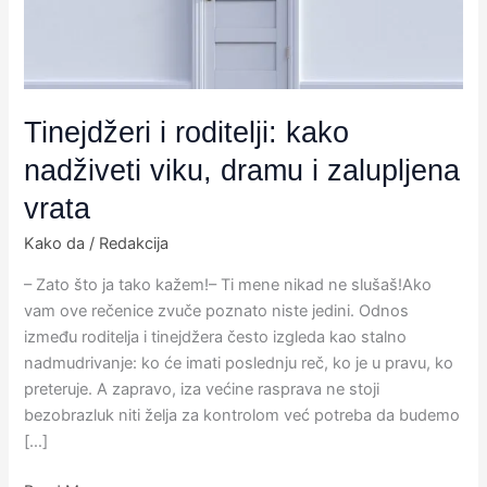
dramu
i
zalupljena
vrata
Tinejdžeri i roditelji: kako
nadživeti viku, dramu i zalupljena
vrata
Kako da
/
Redakcija
– Zato što ja tako kažem!– Ti mene nikad ne slušaš!Ako
vam ove rečenice zvuče poznato niste jedini. Odnos
između roditelja i tinejdžera često izgleda kao stalno
nadmudrivanje: ko će imati poslednju reč, ko je u pravu, ko
preteruje. A zapravo, iza većine rasprava ne stoji
bezobrazluk niti želja za kontrolom već potreba da budemo
[…]