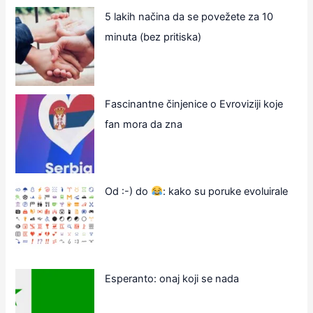
5 lakih načina da se povežete za 10
minuta (bez pritiska)
Fascinantne činjenice o Evroviziji koje
fan mora da zna
Od :-) do
: kako su poruke evoluirale
Esperanto: onaj koji se nada