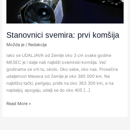
Stanovnici svemira: prvi komšija
Možda je
/
Redakcija
Iako se UDALJAVA od Zemlje oko 3 cm svake godine
MESEC je i dalje naš najbliži svemirski komšija. Već
godinama se vrti tu, okolo. Oko sebe, oko nas. Prosečna
udaljenost Meseca od Zemlje je oko 385 000 km. Na
najbližoj tački, perigeju, priđe na oko 363 300 km, a na
najdaljoj, apogeju, udalji se do oko 405 […]
Read More »