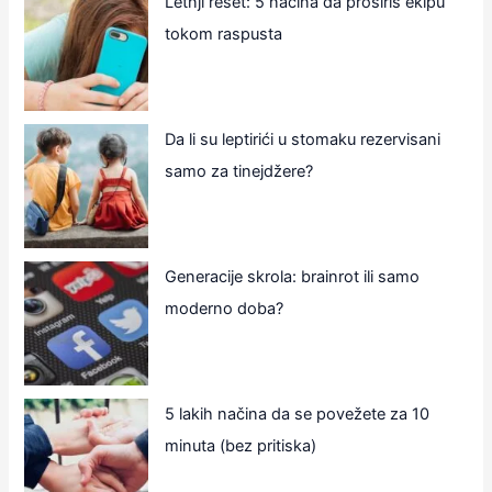
Letnji reset: 5 načina da proširiš ekipu
tokom raspusta
Da li su leptirići u stomaku rezervisani
samo za tinejdžere?
Generacije skrola: brainrot ili samo
moderno doba?
5 lakih načina da se povežete za 10
minuta (bez pritiska)