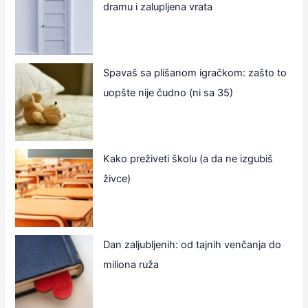
dramu i zalupljena vrata
Spavaš sa plišanom igračkom: zašto to
uopšte nije čudno (ni sa 35)
Kako preživeti školu (a da ne izgubiš
živce)
Dan zaljubljenih: od tajnih venčanja do
miliona ruža