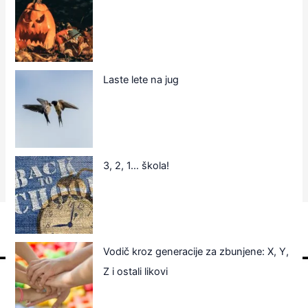
Laste lete na jug
3, 2, 1… škola!
Vodič kroz generacije za zbunjene: X, Y,
Z i ostali likovi