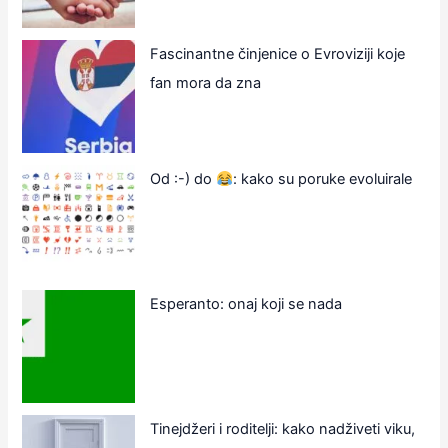
Fascinantne činjenice o Evroviziji koje
fan mora da zna
Od :-) do
: kako su poruke evoluirale
Esperanto: onaj koji se nada
Tinejdžeri i roditelji: kako nadživeti viku,