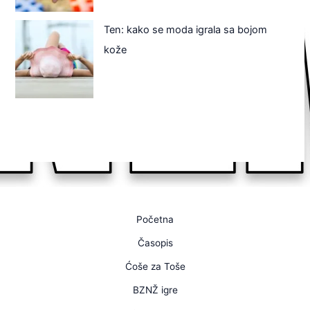
Ten: kako se moda igrala sa bojom
kože
Početna
Časopis
Ćoše za Toše
BZNŽ igre