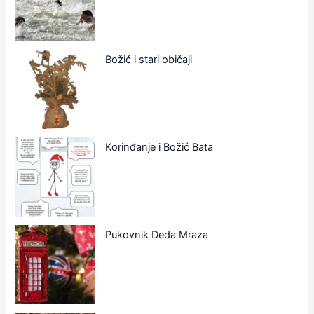
Božić i stari običaji
Korinđanje i Božić Bata
Pukovnik Deda Mraza