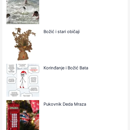
Božić i stari običaji
Korinđanje i Božić Bata
Pukovnik Deda Mraza