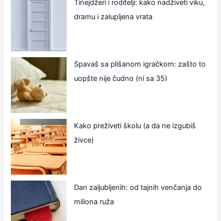
Tinejdžeri i roditelji: kako nadživeti viku,
dramu i zalupljena vrata
Spavaš sa plišanom igračkom: zašto to
uopšte nije čudno (ni sa 35)
Kako preživeti školu (a da ne izgubiš
živce)
Dan zaljubljenih: od tajnih venčanja do
miliona ruža