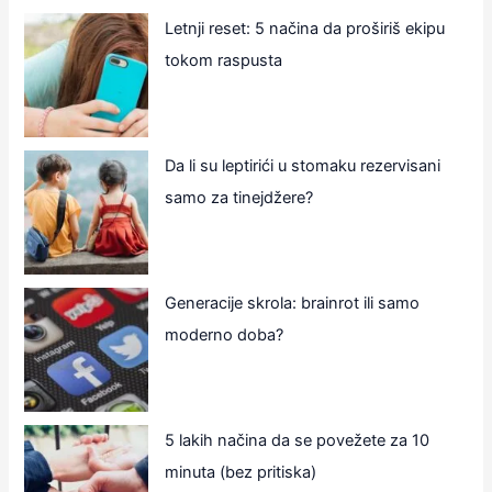
Letnji reset: 5 načina da proširiš ekipu
tokom raspusta
Da li su leptirići u stomaku rezervisani
samo za tinejdžere?
Generacije skrola: brainrot ili samo
moderno doba?
5 lakih načina da se povežete za 10
minuta (bez pritiska)