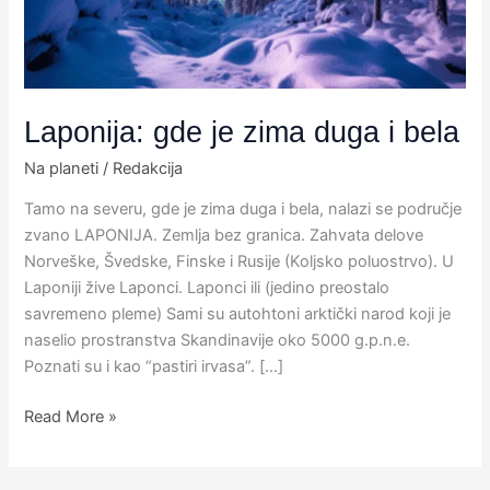
bela
Laponija: gde je zima duga i bela
Na planeti
/
Redakcija
​Tamo na severu, gde je zima duga i bela, nalazi se područje
zvano LAPONIJA. Zemlja bez granica. Zahvata delove
Norveške, Švedske, Finske i Rusije (Koljsko poluostrvo). U
Laponiji žive Laponci. Laponci ili (jedino preostalo
savremeno pleme) Sami su autohtoni arktički narod koji je
naselio prostranstva Skandinavije oko 5000 g.p.n.e.
Poznati su i kao “pastiri irvasa”. […]
Read More »