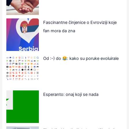
Fascinantne činjenice o Evroviziji koje
fan mora da zna
Od :-) do
: kako su poruke evoluirale
Esperanto: onaj koji se nada