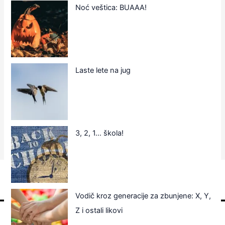
Noć veštica: BUAAA!
Laste lete na jug
3, 2, 1… škola!
Vodič kroz generacije za zbunjene: X, Y,
Z i ostali likovi