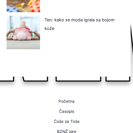
Ten: kako se moda igrala sa bojom
kože
Početna
Časopis
Ćoše za Toše
BZNŽ igre