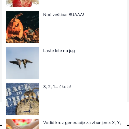
Noć veštica: BUAAA!
Laste lete na jug
3, 2, 1… škola!
Vodič kroz generacije za zbunjene: X, Y,