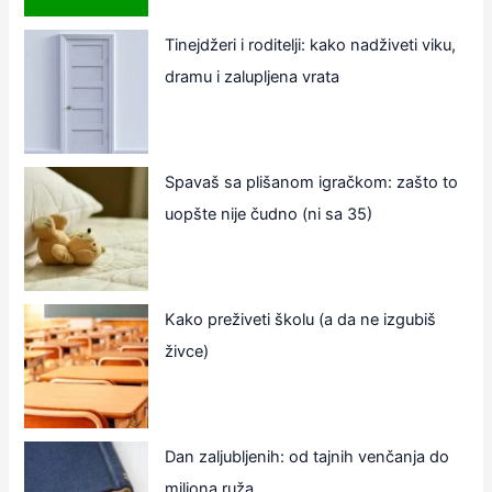
Tinejdžeri i roditelji: kako nadživeti viku,
dramu i zalupljena vrata
Spavaš sa plišanom igračkom: zašto to
uopšte nije čudno (ni sa 35)
Kako preživeti školu (a da ne izgubiš
živce)
Dan zaljubljenih: od tajnih venčanja do
miliona ruža