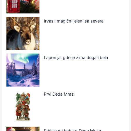
Irvasi: magični jeleni sa severa
Laponija: gde je zima duga i bela
Prvi Deda Mraz
Pričala mi baba o Deda Mrazu