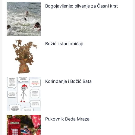
Bogojavljenje: plivanje za Časni krst
Božić i stari običaji
Korinđanje i Božić Bata
Pukovnik Deda Mraza