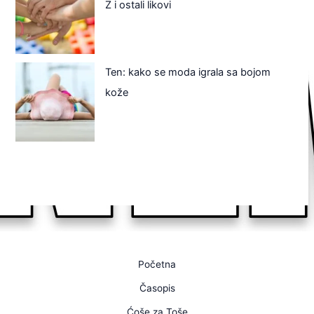
Z i ostali likovi
Ten: kako se moda igrala sa bojom
kože
Početna
Časopis
Ćoše za Toše