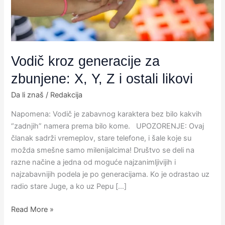
Z
i
ostali
likovi
Vodič kroz generacije za
zbunjene: X, Y, Z i ostali likovi
Da li znaš
/
Redakcija
Napomena: Vodič je zabavnog karaktera bez bilo kakvih
“zadnjih” namera prema bilo kome. UPOZORENJE: Ovaj
članak sadrži vremeplov, stare telefone, i šale koje su
možda smešne samo milenijalcima! Društvo se deli na
razne načine a jedna od moguće najzanimljivijih i
najzabavnijih podela je po generacijama. Ko je odrastao uz
radio stare Juge, a ko uz Pepu […]
Read More »