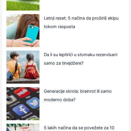
Letnji reset: 5 načina da proširiš ekipu
tokom raspusta
Da li su leptirići u stomaku rezervisani
samo za tinejdžere?
Generacije skrola: brainrot ili samo
moderno doba?
5 lakih načina da se povežete za 10