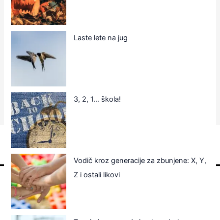
Laste lete na jug
3, 2, 1… škola!
Vodič kroz generacije za zbunjene: X, Y,
Z i ostali likovi