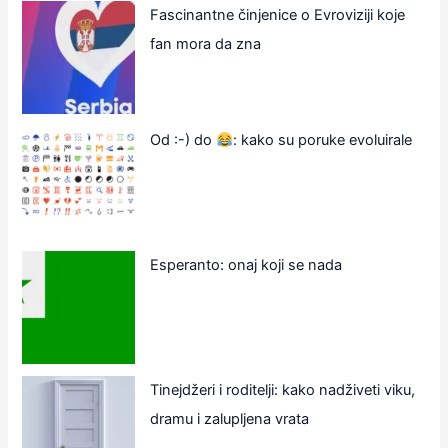
Fascinantne činjenice o Evroviziji koje
fan mora da zna
Od :-) do
: kako su poruke evoluirale
Esperanto: onaj koji se nada
Tinejdžeri i roditelji: kako nadživeti viku,
dramu i zalupljena vrata