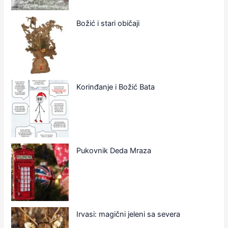
Božić i stari običaji
Korinđanje i Božić Bata
Pukovnik Deda Mraza
Irvasi: magični jeleni sa severa