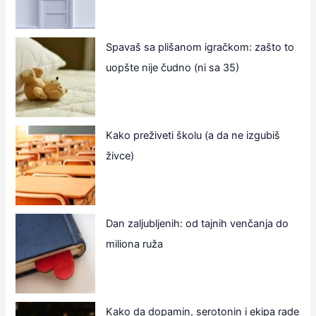
Spavaš sa plišanom igračkom: zašto to
uopšte nije čudno (ni sa 35)
Kako preživeti školu (a da ne izgubiš
živce)
Dan zaljubljenih: od tajnih venčanja do
miliona ruža
Kako da dopamin, serotonin i ekipa rade