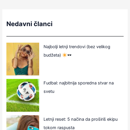
Nedavni članci
Najbolji letnji trendovi (bez velikog
budžeta)
Fudbal: najbitnija sporedna stvar na
svetu
Letnji reset: 5 načina da proširiš ekipu
tokom raspusta