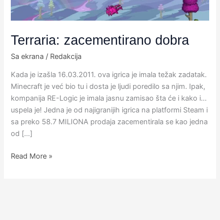
Terraria: zacementirano dobra
Sa ekrana
/
Redakcija
Kada je izašla 16.03.2011. ova igrica je imala težak zadatak.
Minecraft je već bio tu i dosta je ljudi poredilo sa njim. Ipak,
kompanija RE-Logic je imala jasnu zamisao šta će i kako i…
uspela je! Jedna je od najigranijih igrica na platformi Steam i
sa preko 58.7 MILIONA prodaja zacementirala se kao jedna
od […]
Read More »