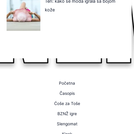
Ten: kako se moda igrala sa bojom
kože
Početna
Časopis
Ćoše za Toše
BZNŽ igre
Slengomat