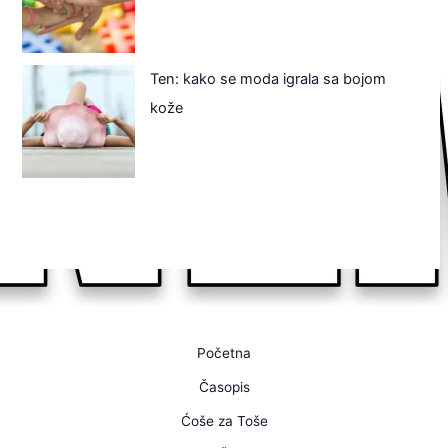
Ten: kako se moda igrala sa bojom
kože
Početna
Časopis
Ćoše za Toše