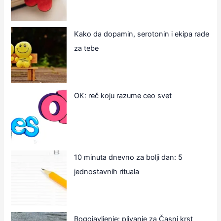
Kako da dopamin, serotonin i ekipa rade
za tebe
OK: reč koju razume ceo svet
10 minuta dnevno za bolji dan: 5
jednostavnih rituala
Bogojavljenje: plivanje za Časni krst