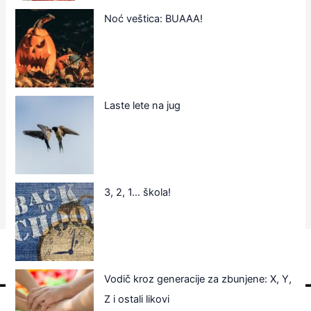
Noć veštica: BUAAA!
Laste lete na jug
3, 2, 1… škola!
Vodič kroz generacije za zbunjene: X, Y,
Z i ostali likovi