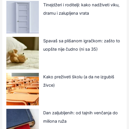
Tinejdžeri i roditelji: kako nadživeti viku,
dramu i zalupljena vrata
Spavaš sa plišanom igračkom: zašto to
uopšte nije čudno (ni sa 35)
Kako preživeti školu (a da ne izgubiš
živce)
Dan zaljubljenih: od tajnih venčanja do
miliona ruža