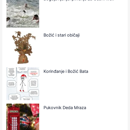
Božić i stari običaji
Korinđanje i Božić Bata
Pukovnik Deda Mraza