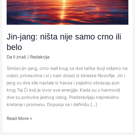
ili
belo
Jin-jang: ništa nije samo crno ili
belo
Da li znaš
/
Redakcija
Simbol jin-jang, crno-beli krug sa dve tačke (koji viđamo na
odeći, privescima i sl.) nam dolazi iz kineske filozofije. Jin i
jang su dve sile nastale iz haosa i zajedno obrazuju pun
krug Taj Ći​ koji je izvor sve energije.​ Kada su u harmoniji
dve su polovine jednog celog. Predstavljaju neprekidno
kretanje i promenu. Dopunju se i definišu […]
Read More »