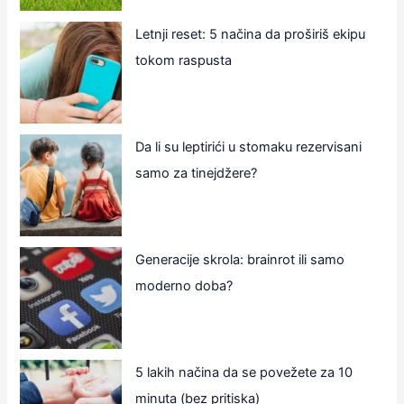
Letnji reset: 5 načina da proširiš ekipu
tokom raspusta
Da li su leptirići u stomaku rezervisani
samo za tinejdžere?
Generacije skrola: brainrot ili samo
moderno doba?
5 lakih načina da se povežete za 10
minuta (bez pritiska)