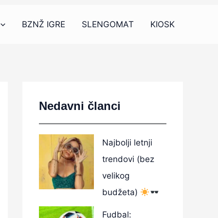
BZNŽ IGRE
SLENGOMAT
KIOSK
Nedavni članci
Najbolji letnji
trendovi (bez
velikog
budžeta)
Fudbal: