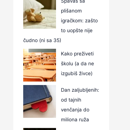
Spavaš sa
plišanom
igračkom: zašto
to uopšte nije
čudno (ni sa 35)
Kako preživeti
školu (a da ne
izgubiš živce)
Dan zaljubljenih:
od tajnih
venčanja do
miliona ruža