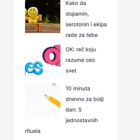
Kako da
dopamin,
serotonin i ekipa
rade za tebe
OK: reč koju
razume ceo
svet
10 minuta
dnevno za bolji
dan: 5
jednostavnih
rituala