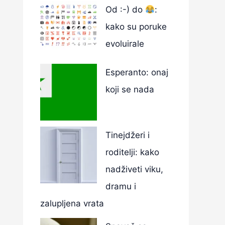
Od :-) do
:
kako su poruke
evoluirale
Esperanto: onaj
koji se nada
Tinejdžeri i
roditelji: kako
nadživeti viku,
dramu i
zalupljena vrata