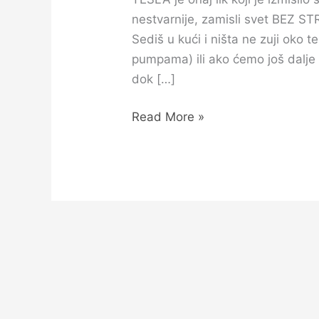
nestvarnije, zamisli svet BEZ S
Sediš u kući i ništa ne zuji oko 
pumpama) ili ako ćemo još dalje 
dok […]
Read More »