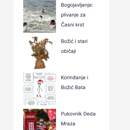
Bogojavljenje:
plivanje za
Časni krst
Božić i stari
običaji
Korinđanje i
Božić Bata
Pukovnik Deda
Mraza