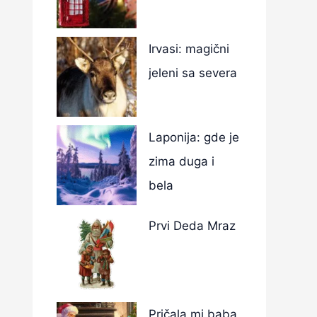
Irvasi: magični
jeleni sa severa
Laponija: gde je
zima duga i
bela
Prvi Deda Mraz
Pričala mi baba