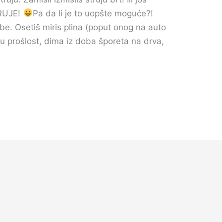
TRUJE!
Pa da li je to uopšte moguće?!
tebe. Osetiš miris plina (poput onog na auto
u prošlost, dima iz doba šporeta na drva,