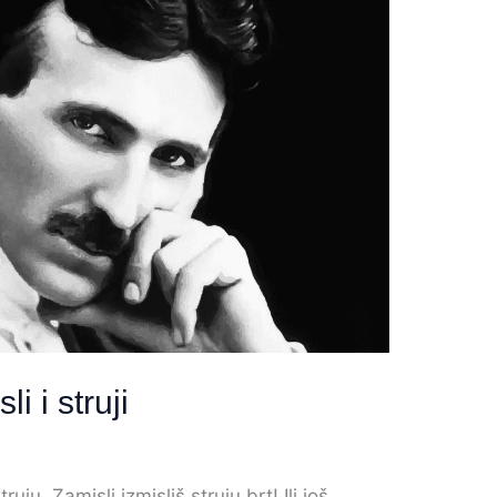
i i struji
ruju. Zamisli izmisliš struju brt! Ili još