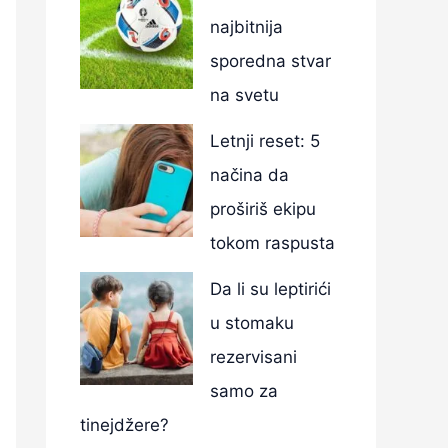
najbitnija
sporedna stvar
na svetu
Letnji reset: 5
načina da
proširiš ekipu
tokom raspusta
Da li su leptirići
u stomaku
rezervisani
samo za
tinejdžere?