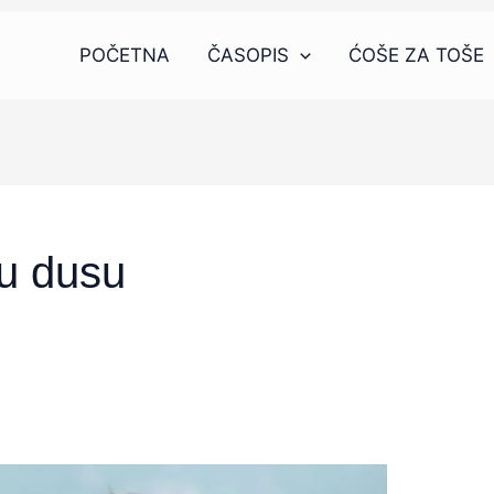
POČETNA
ČASOPIS
ĆOŠE ZA TOŠE
nu dusu