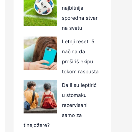
najbitnija
sporedna stvar
na svetu
Letnji reset: 5
načina da
proširiš ekipu
tokom raspusta
Da li su leptirići
u stomaku
rezervisani
samo za
tinejdžere?