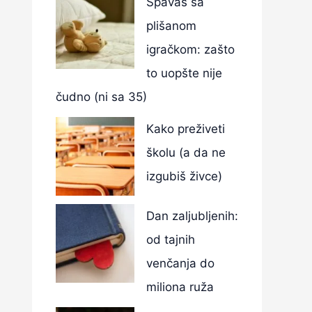
Spavaš sa
plišanom
igračkom: zašto
to uopšte nije
čudno (ni sa 35)
Kako preživeti
školu (a da ne
izgubiš živce)
Dan zaljubljenih:
od tajnih
venčanja do
miliona ruža