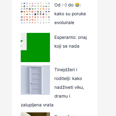
Od :-) do
:
kako su poruke
evoluirale
Esperanto: onaj
koji se nada
Tinejdžeri i
roditelji: kako
nadživeti viku,
dramu i
zalupljena vrata