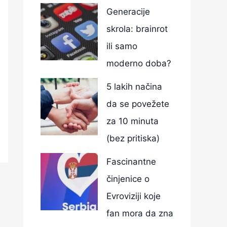
Generacije
skrola: brainrot
ili samo
moderno doba?
5 lakih načina
da se povežete
za 10 minuta
(bez pritiska)
Fascinantne
činjenice o
Evroviziji koje
fan mora da zna