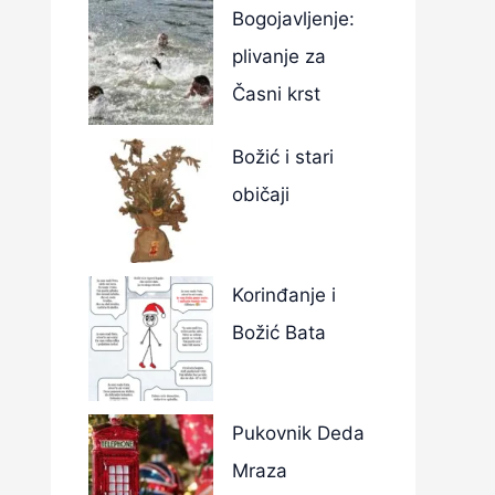
Bogojavljenje:
plivanje za
Časni krst
Božić i stari
običaji
Korinđanje i
Božić Bata
Pukovnik Deda
Mraza