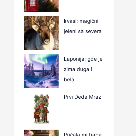
Irvasi: magični
jeleni sa severa
Laponija: gde je
zima duga i
bela
Prvi Deda Mraz
Pričala mi baba