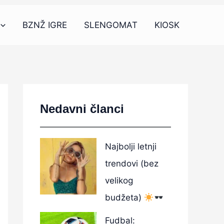
BZNŽ IGRE
SLENGOMAT
KIOSK
Nedavni članci
Najbolji letnji
trendovi (bez
velikog
budžeta)
Fudbal: