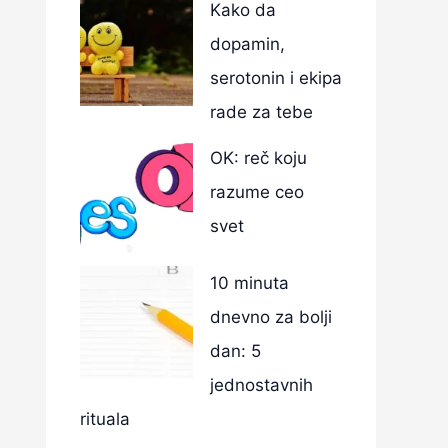
Kako da
dopamin,
serotonin i ekipa
rade za tebe
OK: reč koju
razume ceo
svet
10 minuta
dnevno za bolji
dan: 5
jednostavnih
rituala