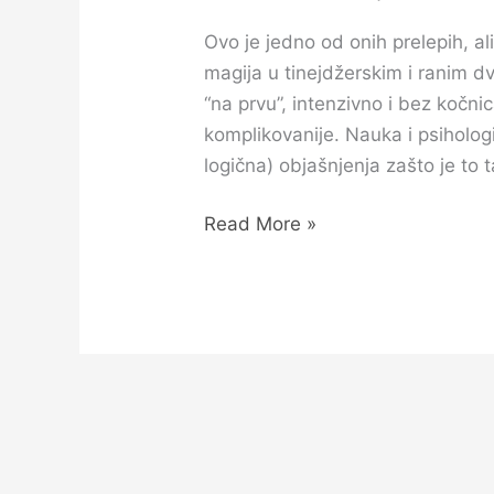
Ovo je jedno od onih prelepih, ali
magija u tinejdžerskim i ranim 
“na prvu”, intenzivno i bez kočn
komplikovanije. Nauka i psihologij
logična) objašnjenja zašto je to t
Read More »