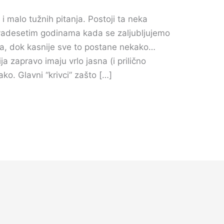
 i malo tužnih pitanja. Postoji ta neka
dvadesetim godinama kada se zaljubljujemo
ica, dok kasnije sve to postane nekako…
a zapravo imaju vrlo jasna (i prilično
ako. Glavni “krivci” zašto […]