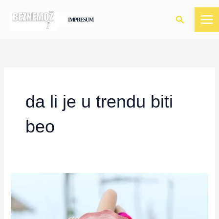
Skip
to
Search
IMPRESUM
content
da li je u trendu biti
beo
Ten:
kako
se
moda