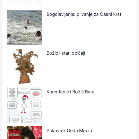
Bogojavljenje: plivanje za Časni krst
Božić i stari običaji
Korinđanje i Božić Bata
Pukovnik Deda Mraza