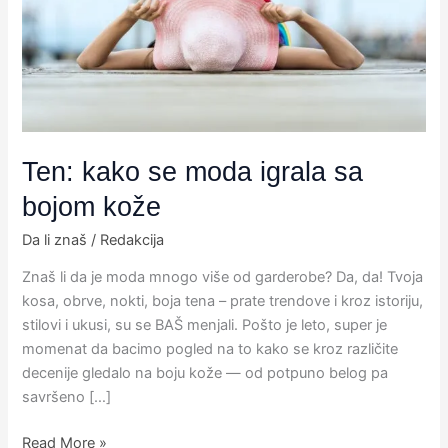
igrala
sa
bojom
kože
Ten: kako se moda igrala sa
bojom kože
Da li znaš
/
Redakcija
Znaš li da je moda mnogo više od garderobe? Da, da! Tvoja
kosa, obrve, nokti, boja tena – prate trendove i kroz istoriju,
stilovi i ukusi, su se BAŠ menjali. Pošto je leto, super je
momenat da bacimo pogled na to kako se kroz različite
decenije gledalo na boju kože — od potpuno belog pa
savršeno […]
Read More »