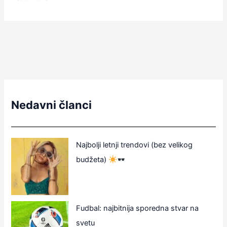
Nedavni članci
Najbolji letnji trendovi (bez velikog
budžeta)
Fudbal: najbitnija sporedna stvar na
svetu