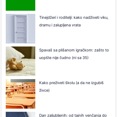
Tinejdžeri i roditelji: kako nadživeti viku,
dramu i zalupljena vrata
Spavaš sa plišanom igračkom: zašto to
uopšte nije čudno (ni sa 35)
Kako preživeti školu (a da ne izgubiš
živce)
Dan zaljubljenih: od tajnih venčanja do