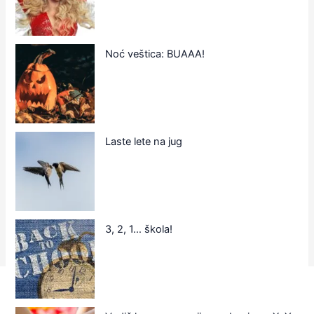
Noć veštica: BUAAA!
Laste lete na jug
3, 2, 1… škola!