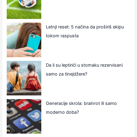
Letnji reset: 5 načina da proširiš ekipu
tokom raspusta
Da li su leptirići u stomaku rezervisani
samo za tinejdžere?
Generacije skrola: brainrot ili samo
moderno doba?