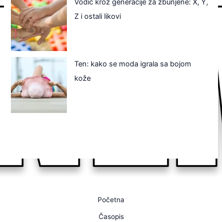
Vodič kroz generacije za zbunjene: X, Y,
Z i ostali likovi
Ten: kako se moda igrala sa bojom
kože
Početna
Časopis