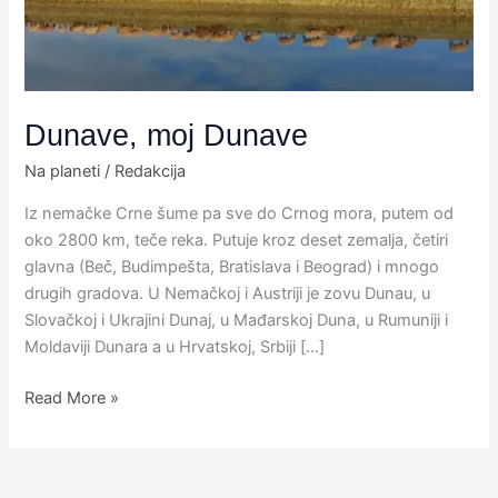
Dunave, moj Dunave
Na planeti
/
Redakcija
Iz nemačke Crne šume pa sve do Crnog mora, putem od
oko 2800 km, teče reka. Putuje kroz deset zemalja, četiri
glavna (Beč, Budimpešta, Bratislava i Beograd) i mnogo
drugih gradova.​ U Nemačkoj i Austriji je zovu Dunau, u
Slovačkoj i Ukrajini Dunaj, u Mađarskoj Duna, u Rumuniji i
Moldaviji Dunara a u Hrvatskoj, Srbiji […]
Read More »