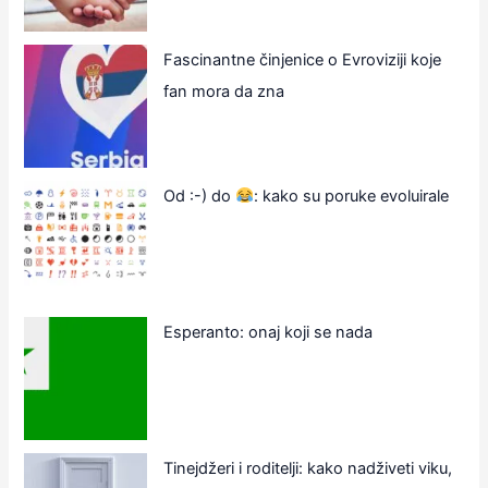
Fascinantne činjenice o Evroviziji koje
fan mora da zna
Od :-) do
: kako su poruke evoluirale
Esperanto: onaj koji se nada
Tinejdžeri i roditelji: kako nadživeti viku,