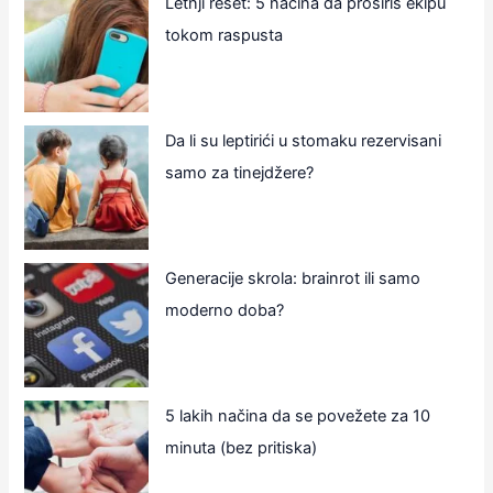
Letnji reset: 5 načina da proširiš ekipu
tokom raspusta
Da li su leptirići u stomaku rezervisani
samo za tinejdžere?
Generacije skrola: brainrot ili samo
moderno doba?
5 lakih načina da se povežete za 10
minuta (bez pritiska)