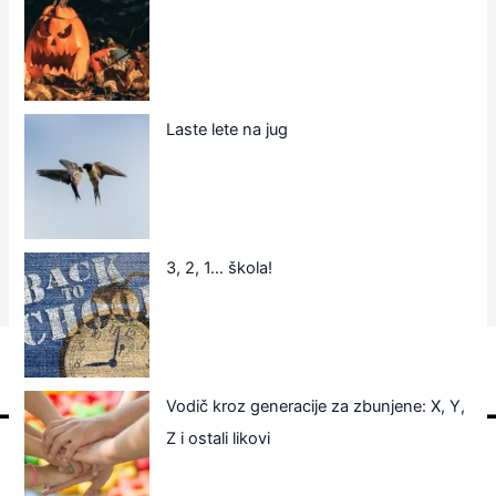
Laste lete na jug
3, 2, 1… škola!
Vodič kroz generacije za zbunjene: X, Y,
Z i ostali likovi