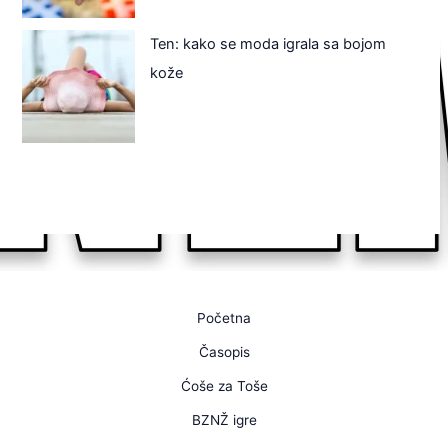
Ten: kako se moda igrala sa bojom
kože
Početna
Časopis
Ćoše za Toše
BZNŽ igre