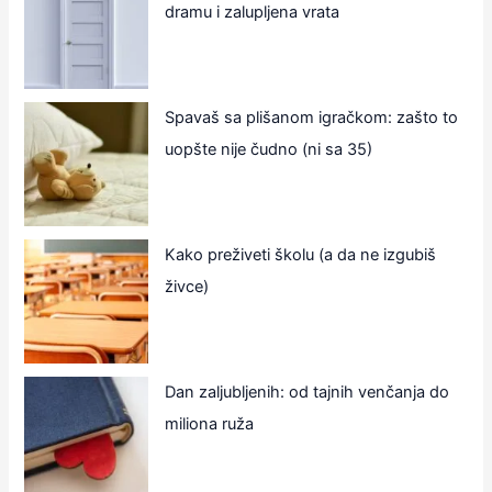
dramu i zalupljena vrata
Spavaš sa plišanom igračkom: zašto to
uopšte nije čudno (ni sa 35)
Kako preživeti školu (a da ne izgubiš
živce)
Dan zaljubljenih: od tajnih venčanja do
miliona ruža