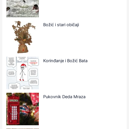
Božić i stari običaji
Korinđanje i Božić Bata
Pukovnik Deda Mraza