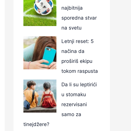
najbitnija
sporedna stvar
na svetu
Letnji reset: 5
načina da
proširiš ekipu
tokom raspusta
Da li su leptirići
u stomaku
rezervisani
samo za
tinejdžere?