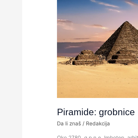
grobnice
moćnih
Piramide: grobnice
Da li znaš
/
Redakcija
Oko 2780. g.p.n.e. Imhotep, arhit