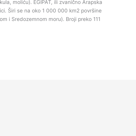
ula, moliću). EGIPAT, ili zvanično Arapska
rici. Širi se na oko 1 000 000 km2 površine
om i Sredozemnom moru). Broji preko 111