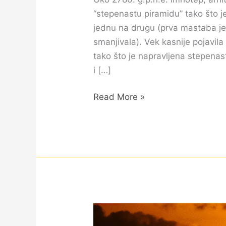
“stepenastu piramidu” tako što j
jednu na drugu (prva mastaba je
smanjivala).​ Vek kasnije pojavil
tako što je napravljena stepena
i […]
Read More »
Kada
neko