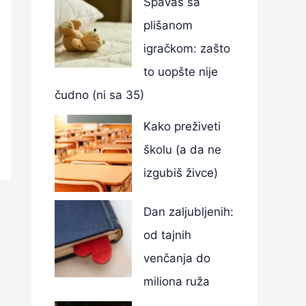
Spavaš sa
plišanom
igračkom: zašto
to uopšte nije
čudno (ni sa 35)
Kako preživeti
školu (a da ne
izgubiš živce)
Dan zaljubljenih:
od tajnih
venčanja do
miliona ruža