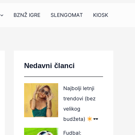
BZNŽ IGRE
SLENGOMAT
KIOSK
Nedavni članci
Najbolji letnji
trendovi (bez
velikog
budžeta)
Fudbal: