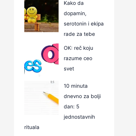
Kako da
dopamin,
serotonin i ekipa
rade za tebe
OK: reč koju
razume ceo
svet
10 minuta
dnevno za bolji
dan: 5
jednostavnih
rituala