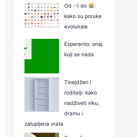
Od :-) do
:
kako su poruke
evoluirale
Esperanto: onaj
koji se nada
Tinejdžeri i
roditelji: kako
nadživeti viku,
dramu i
zalupljena vrata