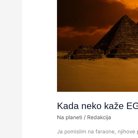
kaže
EGIPAT
na
šta
pomisliš?
Kada neko kaže EGI
Na planeti
/
Redakcija
Ja pomislim na faraone, njihove p