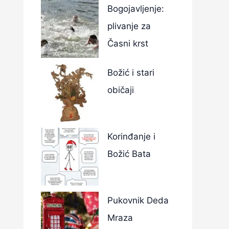
Bogojavljenje:
plivanje za
Časni krst
Božić i stari
običaji
Korinđanje i
Božić Bata
Pukovnik Deda
Mraza