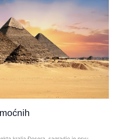
 moćnih
ekta kralja Đosera, sagradio je prvu