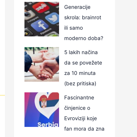
Generacije
skrola: brainrot
ili samo
moderno doba?
5 lakih načina
da se povežete
za 10 minuta
(bez pritiska)
Fascinantne
činjenice o
Evroviziji koje
fan mora da zna