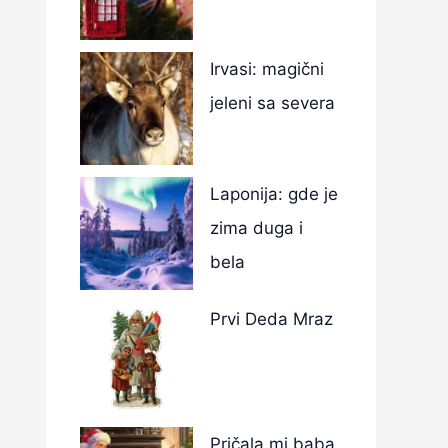
Irvasi: magični
jeleni sa severa
Laponija: gde je
zima duga i
bela
Prvi Deda Mraz
Pričala mi baba