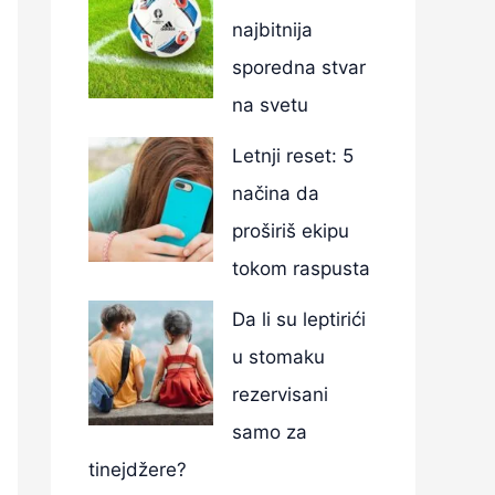
najbitnija
sporedna stvar
na svetu
Letnji reset: 5
načina da
proširiš ekipu
tokom raspusta
Da li su leptirići
u stomaku
rezervisani
samo za
tinejdžere?