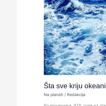
sve
kriju
okeani
Šta sve kriju okeani
Na planeti
/
Redakcija
Po procenama, 97% vode na planet