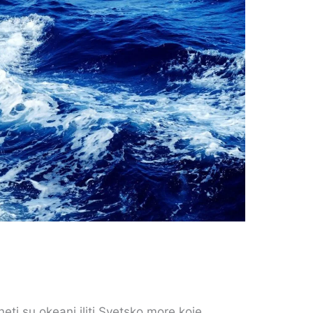
i su okeani iliti Svetsko more​ koje