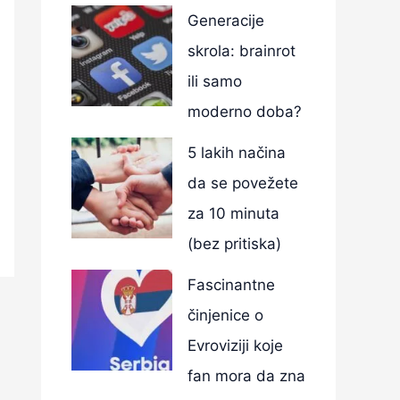
Generacije
skrola: brainrot
ili samo
moderno doba?
5 lakih načina
da se povežete
za 10 minuta
(bez pritiska)
Fascinantne
činjenice o
Evroviziji koje
fan mora da zna