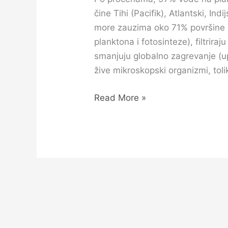
čine Tihi (Pacifik), Atlantski, Ind
more zauzima oko 71% površine p
planktona i fotosinteze), filtrir
smanjuju globalno zagrevanje (u
žive mikroskopski organizmi, toli
Read More »