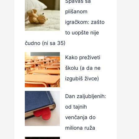
Spavaš sa
plišanom
igračkom: zašto
to uopšte nije
čudno (ni sa 35)
Kako preživeti
školu (a da ne
izgubiš živce)
Dan zaljubljenih:
od tajnih
venčanja do
miliona ruža