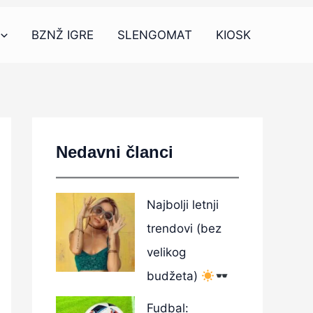
BZNŽ IGRE
SLENGOMAT
KIOSK
Nedavni članci
Najbolji letnji
trendovi (bez
velikog
budžeta)
Fudbal: