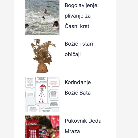
Bogojavljenje:
plivanje za
Časni krst
Božić i stari
običaji
Korinđanje i
Božić Bata
Pukovnik Deda
Mraza