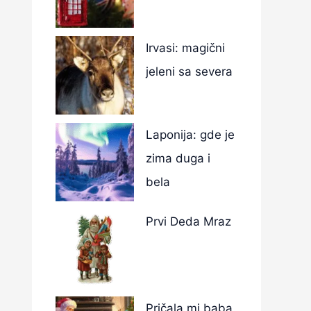
Irvasi: magični
jeleni sa severa
Laponija: gde je
zima duga i
bela
Prvi Deda Mraz
Pričala mi baba