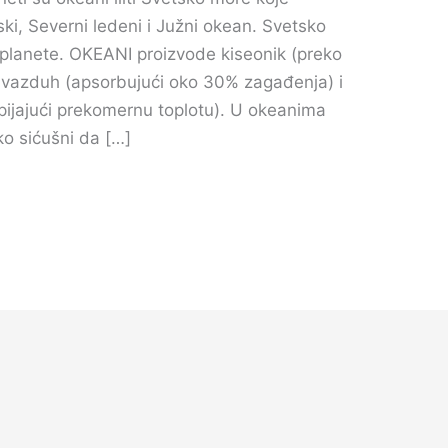
ijski, Severni ledeni i Južni okean. Svetsko
lanete.​ OKEANI proizvode kiseonik (preko
aju vazduh (apsorbujući oko 30% zagađenja) i
pijajući prekomernu toplotu). U okeanima
ko sićušni da […]