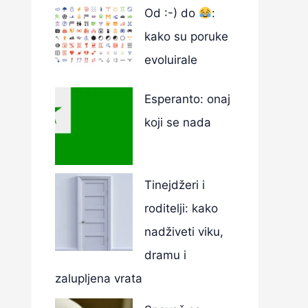
Od :-) do
:
kako su poruke
evoluirale
Esperanto: onaj
koji se nada
Tinejdžeri i
roditelji: kako
nadživeti viku,
dramu i
zalupljena vrata