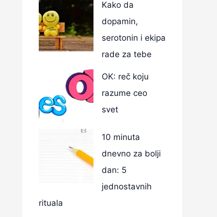
Kako da
dopamin,
serotonin i ekipa
rade za tebe
OK: reč koju
razume ceo
svet
10 minuta
dnevno za bolji
dan: 5
jednostavnih
rituala