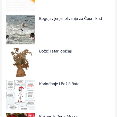
Bogojavljenje: plivanje za Časni krst
Božić i stari običaji
Korinđanje i Božić Bata
Pukovnik Deda Mraza