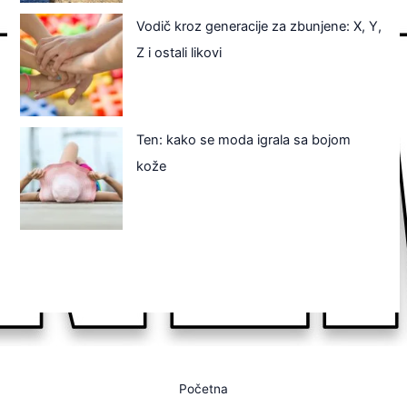
Vodič kroz generacije za zbunjene: X, Y,
Z i ostali likovi
Ten: kako se moda igrala sa bojom
kože
Početna