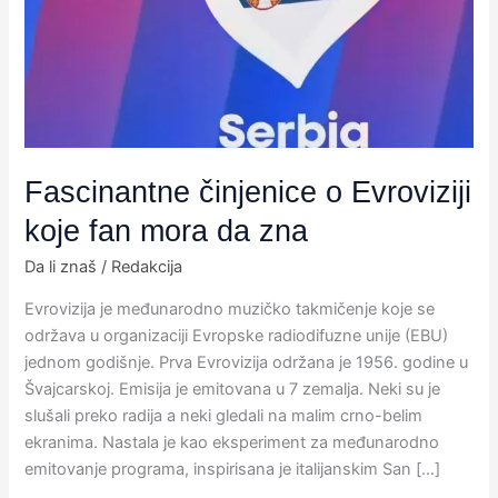
koje
fan
mora
da
zna
Fascinantne činjenice o Evroviziji
koje fan mora da zna
Da li znaš
/
Redakcija
Evrovizija je međunarodno muzičko takmičenje koje se
održava u organizaciji Evropske radiodifuzne unije (EBU)
jednom godišnje. Prva Evrovizija održana je 1956. godine u
Švajcarskoj. Emisija je emitovana u 7 zemalja. Neki su je
slušali preko radija a neki gledali na malim crno-belim
ekranima. Nastala je kao eksperiment za međunarodno
emitovanje programa, inspirisana je italijanskim San […]