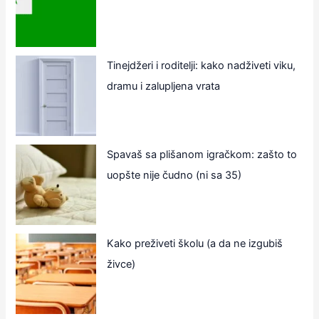
Tinejdžeri i roditelji: kako nadživeti viku,
dramu i zalupljena vrata
Spavaš sa plišanom igračkom: zašto to
uopšte nije čudno (ni sa 35)
Kako preživeti školu (a da ne izgubiš
živce)