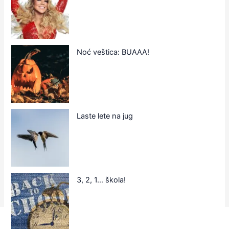
Noć veštica: BUAAA!
Laste lete na jug
3, 2, 1… škola!