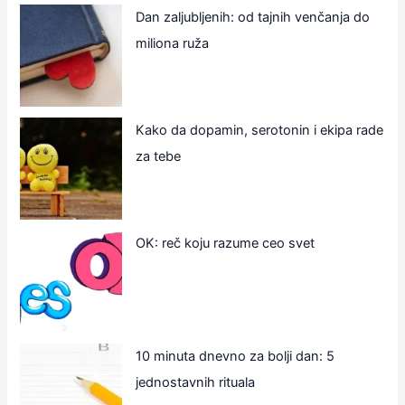
Dan zaljubljenih: od tajnih venčanja do
miliona ruža
Kako da dopamin, serotonin i ekipa rade
za tebe
OK: reč koju razume ceo svet
10 minuta dnevno za bolji dan: 5
jednostavnih rituala